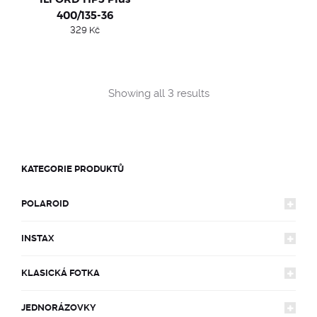
400/135-36
329
Kč
Sorted
Showing all 3 results
by
popularity
KATEGORIE PRODUKTŮ
POLAROID
INSTAX
FOTOAPARÁTY
KLASICKÁ FOTKA
FOTOAPARÁTY
600
FILMY
JEDNORÁZOVKY
FOTOAPARÁTY
MINI
LIMITOVANÉ EDICE
FILMY
SX-70
600