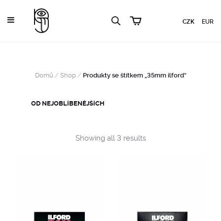
CZK
EUR
Domů
/
Shop
/
Produkty se štítkem „35mm ilford“
Sorted
Showing all 3 results
by
popularity