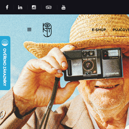
E-SHOP
PŮJČOV