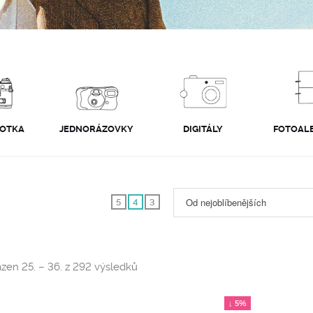
FOTKA
JEDNORÁZOVKY
DIGITÁLY
FOTOALB
Od nejoblíbenějších
5
4
3
Sorted
zen 25. – 36. z 292 výsledků
by
popularity
↓ 5%