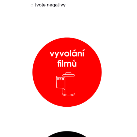
o
tvoje negativy
.