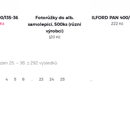
0/135-36
Fotorůžky do alb,
ILFORD PAN 400/
inal
Current
Kč
samolepící, 500ks (různí
222
Kč
ce
price
výrobci)
:
is:
 Kč.
298 Kč.
120
Kč
Sorted
zen 25. – 36. z 292 výsledků
by
popularity
→
4
5
6
…
23
24
25