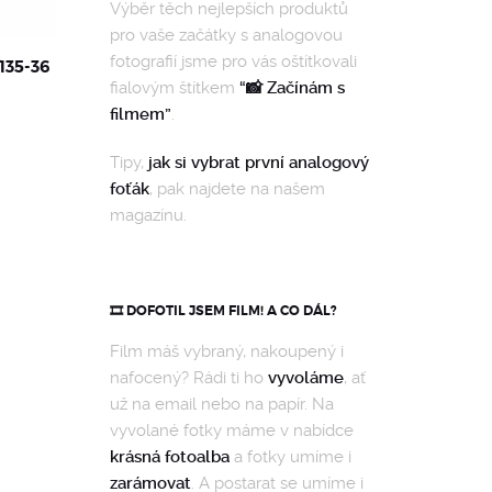
Výběr těch nejlepších produktů
pro vaše začátky s analogovou
fotografií jsme pro vás oštítkovali
135-36
fialovým štítkem
“📸 Začínám s
filmem”
.
Tipy,
jak si vybrat první analogový
foťák
, pak najdete na našem
magazínu.
🎞️ DOFOTIL JSEM FILM! A CO DÁL?
Film máš vybraný, nakoupený i
nafocený? Rádi ti ho
vyvoláme
, ať
už na email nebo na papír. Na
vyvolané fotky máme v nabídce
krásná fotoalba
a fotky umíme i
zarámovat
. A postarat se umíme i