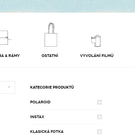
A A RÁMY
OSTATNÍ
VYVOLÁNÍ FILMŮ
KATEGORIE PRODUKTŮ
POLAROID
INSTAX
FOTOAPARÁTY
KLASICKÁ FOTKA
FOTOAPARÁTY
600
FILMY