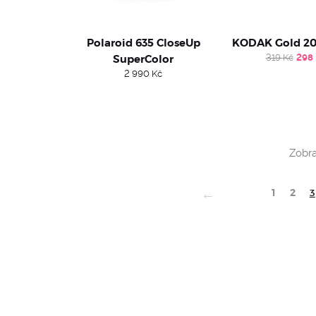
Polaroid 635 CloseUp
KODAK Gold 20
Orig
SuperColor
319
Kč
298
pri
2 990
Kč
was
319
Zobra
←
1
2
3