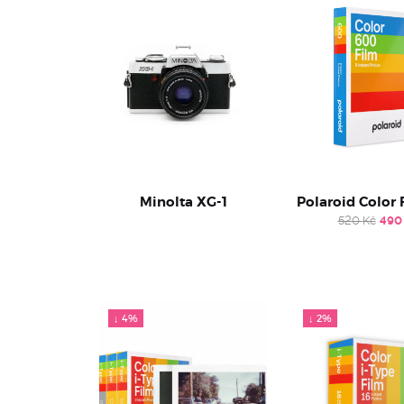
Minolta XG-1
Polaroid Color 
Orig
520
Kč
49
pri
was
520
↓ 4%
↓ 2%