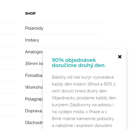
SHOP
Polaroidy
Instaxy
Analogové foťáky
90% objednávek
35mm kinofilmy
doručíme druhý den.
Fotoalba a rámy
Balíčky od nás kurýr vyzvedává
každý den kolem 15hod a 90% z
Workshopy
nich doručí hned druhý den.
Objednávky posíláme každý den
Polagraph Mates
kurýrem Zásilkovny na adresu i
Doprava, poštovné a vratky
na výdejní místa, v Praze a v
Brně máme kamenné pobočky
Obchodní podmínky a GDPR
a nabízíme i expresní doručení