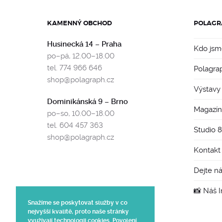
KAMENNÝ OBCHOD
POLAGR
Husinecká 14 – Praha
Kdo jsm
po–pá, 12.00–18.00
tel. 774 966 646
Polagra
shop@polagraph.cz
Výstavy
Dominikánská 9 – Brno
Magazín
po–so, 10.00–18.00
tel. 604 457 363
Studio 
shop@polagraph.cz
Kontakt
Dejte n
📸 Náš 
Snažíme se poskytovat služby v co
nejvyšší kvalitě, proto naše stránky
využívají technologii cookies. Povolení