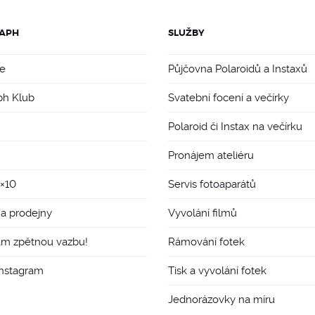
APH
SLUŽBY
e
Půjčovna Polaroidů a Instaxů
ph Klub
Svatební focení a večírky
Polaroid či Instax na večírku
Pronájem ateliéru
8×10
Servis fotoaparátů
 a prodejny
Vyvolání filmů
ám zpětnou vazbu!
Rámování fotek
Instagram
Tisk a vyvolání fotek
Jednorázovky na míru