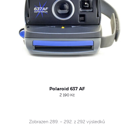
Polaroid 637 AF
2 190
Kč
Sorted
Zobrazen 289. – 292. z 292 výsledků
by