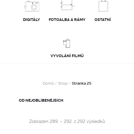
DIGITÁLY
FOTOALBA A RÁMY
OSTATNÍ
VYVOLÁNÍ FILMŮ
Domů
/
Shop
/
Stránka 25
Sorted
Zobrazen 289. – 292. z 292 výsledků
by