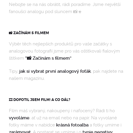
Nebojte se na nás obrátit, rádi poradíme. Jsme největší
fanoušci analogu pod sluncem 📸☀️
📸 ZAČÍNÁM S FILMEM
Výběr těch nejlepších produktů pro vaše začátky s
analogovou fotografií jsme pro vás oštítkovali fialovým
štítkem
“📸 Začínám s filmem”
.
Tipy,
jak si vybrat první analogový foťák
, pak najdete na
našem magazínu.
🎞️ DOFOTIL JSEM FILM! A CO DÁL?
Film máš vybraný, nakoupený i nafocený? Rádi ti ho
vyvoláme
, ať už na email nebo na papír. Na vyvolané
fotky máme v nabídce
krásná fotoalba
a fotky umíme i
zarámovat
. A postarat se umíme i o
tvoje negativy
.