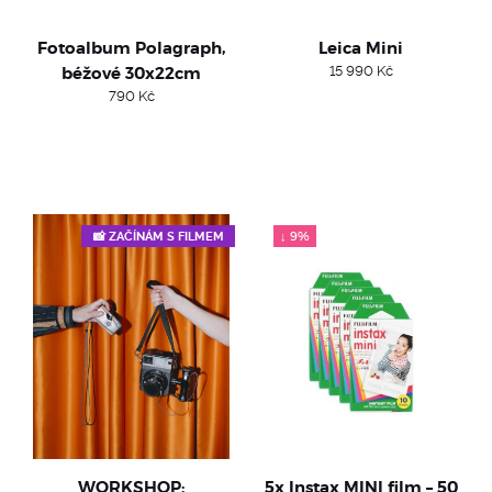
Fotoalbum Polagraph,
Leica Mini
béžové 30x22cm
15 990
Kč
790
Kč
↓ 9%
📸 ZAČÍNÁM S FILMEM
WORKSHOP:
5x Instax MINI film – 50