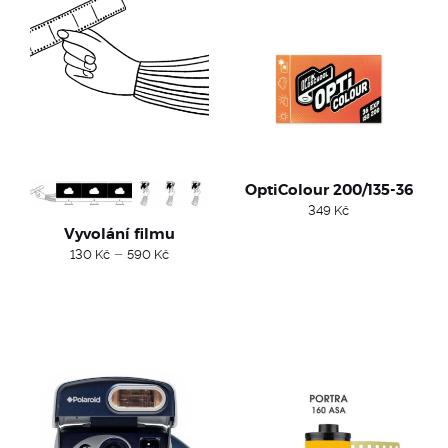
OptiColour 200/135-36
349
Kč
Vyvolání filmu
Price
–
130
Kč
590
Kč
range:
130 Kč
through
590 Kč