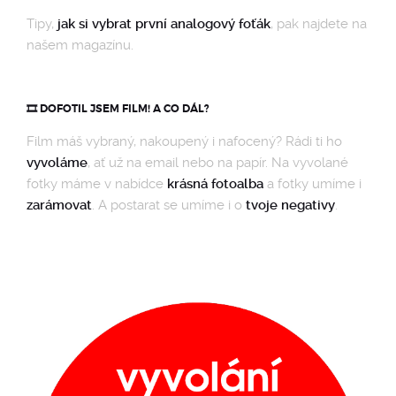
Tipy,
jak si vybrat první analogový foťák
, pak najdete na
našem magazínu.
🎞️ DOFOTIL JSEM FILM! A CO DÁL?
Film máš vybraný, nakoupený i nafocený? Rádi ti ho
vyvoláme
, ať už na email nebo na papír. Na vyvolané
fotky máme v nabídce
krásná fotoalba
a fotky umíme i
zarámovat
. A postarat se umíme i o
tvoje negativy
.