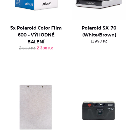
5x Polaroid Color Film
Polaroid SX-70
600 – VÝHODNÉ
(White/Brown)
BALENÍ
11 990
Kč
Original
Current
2 600
Kč
2 388
Kč
price
price
was:
is:
2
2
600 Kč.
388 Kč.