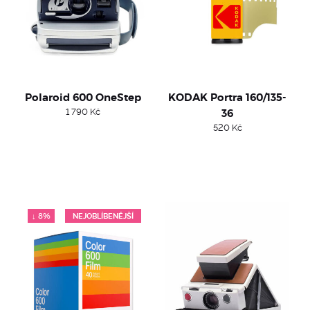
Polaroid 600 OneStep
KODAK Portra 160/135-
1 790
Kč
36
520
Kč
↓ 8%
NEJOBLÍBENĚJŠÍ