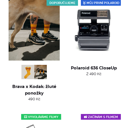
popularity
DOPORUČUJEME
🥇 MŮJ PRVNÍ POLAROID
Polaroid 636 CloseUp
2 490
Kč
Brava x Kodak: žluté
ponožky
490
Kč
🎞️ VYVOLÁVÁME FILMY
📸 ZAČÍNÁM S FILMEM