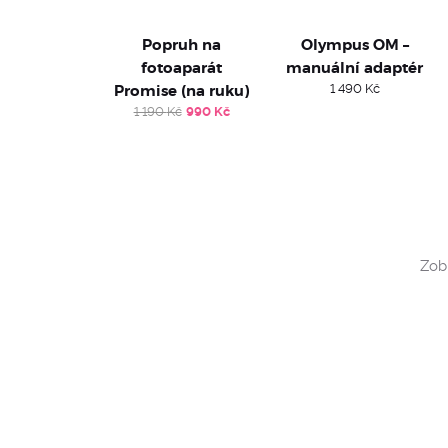
Popruh na
Olympus OM –
fotoaparát
manuální adaptér
Promise (na ruku)
1 490
Kč
Original
Current
1 190
Kč
990
Kč
price
price
was:
is:
1
990 Kč.
190 Kč.
Zobr