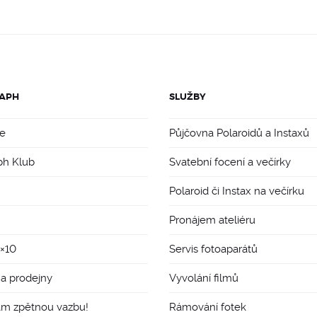
APH
SLUŽBY
e
Půjčovna Polaroidů a Instaxů
ph Klub
Svatební focení a večírky
Polaroid či Instax na večírku
Pronájem ateliéru
8×10
Servis fotoaparátů
 a prodejny
Vyvolání filmů
ám zpětnou vazbu!
Rámování fotek