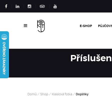
E-SHOP
PŮJČOV
Příslušen
Domů
/
Shop
/
Klasická fotka
/
Doplňky