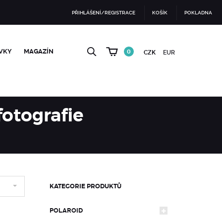
PŘIHLÁŠENÍ/REGISTRACE
KOŠÍK
POKLADNA
VKY
MAGAZÍN
0
CZK
EUR
fotografie
KATEGORIE PRODUKTŮ
POLAROID