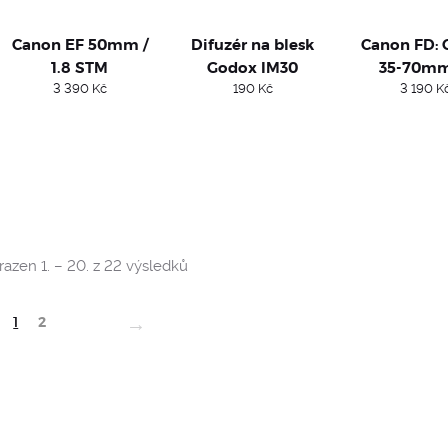
Canon EF 50mm /
Difuzér na blesk
Canon FD: 
1.8 STM
Godox IM30
35-70mm
3 390
Kč
190
Kč
3 190
K
Sorted
azen 1. – 20. z 22 výsledků
by
popularity
→
1
2