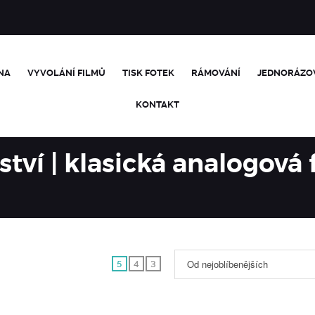
NA
VYVOLÁNÍ FILMŮ
TISK FOTEK
RÁMOVÁNÍ
JEDNORÁZO
KONTAKT
ství | klasická analogová 
Od nejoblíbenějších
5
4
3