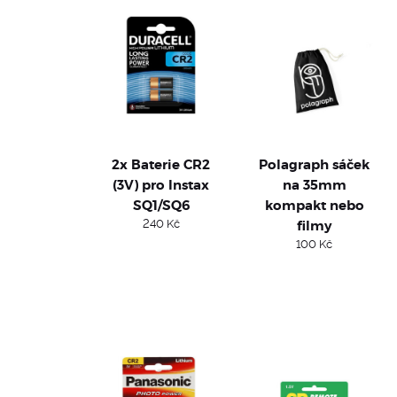
2x Baterie CR2
Polagraph sáček
(3V) pro Instax
na 35mm
SQ1/SQ6
kompakt nebo
240
Kč
filmy
100
Kč