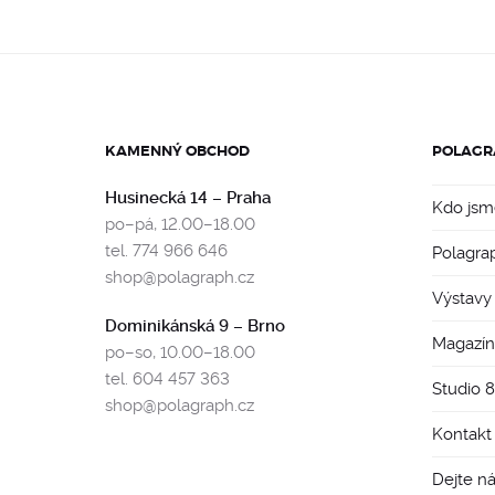
KAMENNÝ OBCHOD
POLAGR
Husinecká 14 – Praha
Kdo jsm
po–pá, 12.00–18.00
tel. 774 966 646
Polagra
shop@polagraph.cz
Výstavy
Dominikánská 9 – Brno
Magazín
po–so, 10.00–18.00
tel. 604 457 363
Studio 
shop@polagraph.cz
Kontakt
Dejte n