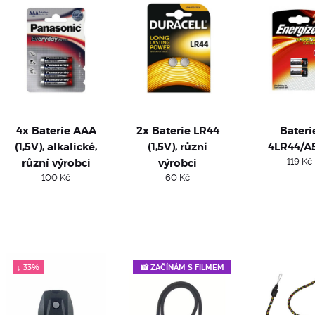
4x Baterie AAA
2x Baterie LR44
Bateri
(1,5V), alkalické,
(1,5V), různí
4LR44/A
různí výrobci
výrobci
119
Kč
100
Kč
60
Kč
↓ 33%
📸 ZAČÍNÁM S FILMEM