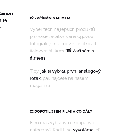
Canon
📸 ZAČÍNÁM S FILMEM
 f4
č
Výběr těch nejlepších produktů
pro vaše začátky s analogovou
fotografií jsme pro vás oštítkovali
fialovým štítkem
“📸 Začínám s
filmem”
.
Tipy,
jak si vybrat první analogový
foťák
, pak najdete na našem
magazínu.
🎞️ DOFOTIL JSEM FILM! A CO DÁL?
Film máš vybraný, nakoupený i
nafocený? Rádi ti ho
vyvoláme
, ať