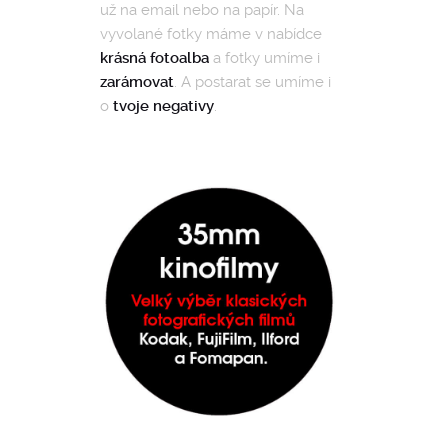
už na email nebo na papír. Na
vyvolané fotky máme v nabídce
krásná fotoalba
a fotky umíme i
zarámovat
. A postarat se umíme i
o
tvoje negativy
.