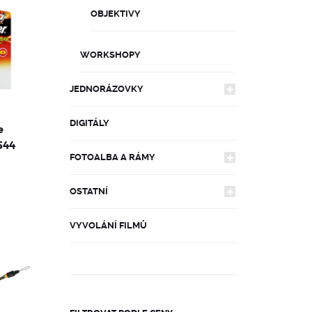
OBJEKTIVY
WORKSHOPY
JEDNORÁZOVKY
DIGITÁLY
JEDNORÁZOVKY POLAGRAPH
e
544
FOTOALBA A RÁMY
POLAGRAPH MATES
OSTATNÍ
ALBA NA FOTKY
VYVOLÁNÍ FILMŮ
OBLEČENÍ BRAVA X KODAK
ALBA NA NEGATIVY
WORKSHOPY
RÁMY NA FOTKY
POLAGRAPH MERCH