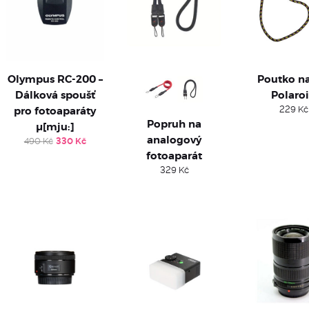
Olympus RC-200 –
Poutko na
Dálková spoušť
Polaro
pro fotoaparáty
229
Kč
Popruh na
µ[mju:]
analogový
Original
Current
490
Kč
330
Kč
price
price
fotoaparát
was:
is:
329
Kč
490 Kč.
330 Kč.