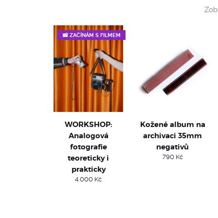
Zobr
📸 ZAČÍNÁM S FILMEM
WORKSHOP:
Kožené album na
Analogová
archivaci 35mm
fotografie
negativů
teoreticky i
790
Kč
prakticky
4 000
Kč