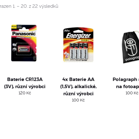
Sorted
azen 1. – 20. z 22 výsledků
by
popularity
Baterie CR123A
4x Baterie AA
Polagraph 
(3V), různí výrobci
(1,5V), alkalické,
na fotoap
120
Kč
různí výrobci
100
Kč
100
Kč