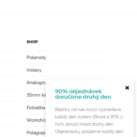
SHOP
Polaroidy
Instaxy
Analogové foťáky
90% objednávek
35mm kinofilmy
doručíme druhý den.
Fotoalba a rámy
Balíčky od nás kurýr vyzvedává
každý den kolem 15hod a 90% z
Workshopy
nich doručí hned druhý den.
Objednávky posíláme každý den
Polagraph Mates