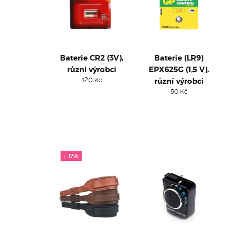
Baterie CR2 (3V),
Baterie (LR9)
různí výrobci
EPX625G (1,5 V),
120
Kč
různí výrobci
50
Kč
↓ 17%