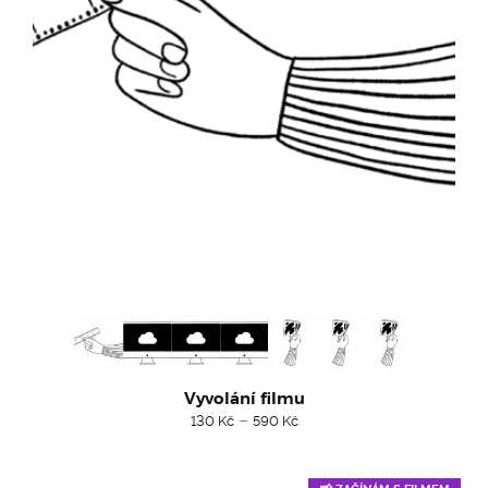
Vyvolání filmu
Price
–
130
Kč
590
Kč
range:
130 Kč
through