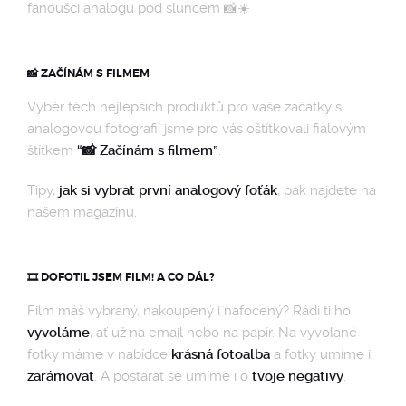
fanoušci analogu pod sluncem 📸☀️
📸 ZAČÍNÁM S FILMEM
Výběr těch nejlepších produktů pro vaše začátky s
analogovou fotografií jsme pro vás oštítkovali fialovým
štítkem
“📸 Začínám s filmem”
.
Tipy,
jak si vybrat první analogový foťák
, pak najdete na
našem magazínu.
🎞️ DOFOTIL JSEM FILM! A CO DÁL?
Film máš vybraný, nakoupený i nafocený? Rádi ti ho
vyvoláme
, ať už na email nebo na papír. Na vyvolané
fotky máme v nabídce
krásná fotoalba
a fotky umíme i
zarámovat
. A postarat se umíme i o
tvoje negativy
.