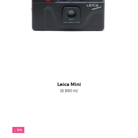
Leica Mini
15 990
Kč
↓ 9%