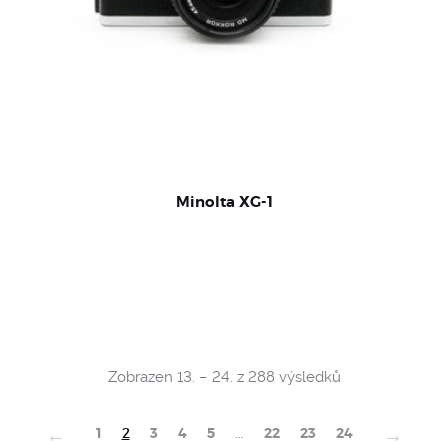
Minolta XG-1
Sorted
Zobrazen 13. – 24. z 288 výsledků
by
popularity
←
→
1
2
3
4
5
…
22
23
24