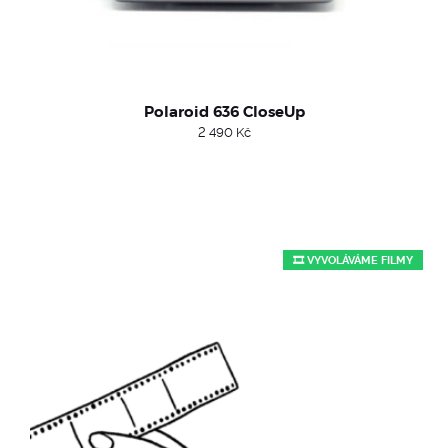
Polaroid 636 CloseUp
2 490
Kč
🎞️ VYVOLÁVÁME FILMY