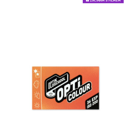
590 Kč
📸 ZAČÍNÁM S FILMEM