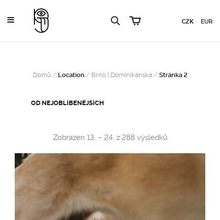
CZK
EUR
Domů
/
Location
/
Brno | Dominikánská
/
Stránka 2
Sorted
Zobrazen 13. – 24. z 288 výsledků
by
popularity