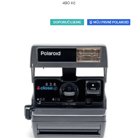
490
Kč
DOPORUČUJEME
🥇 MŮJ PRVNÍ POLAROID