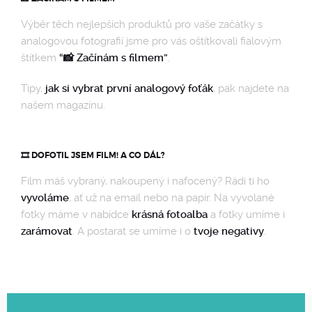
OSTATNÍ
Výběr těch nejlepších produktů pro vaše začátky s
analogovou fotografií jsme pro vás oštítkovali fialovým
štítkem
“📸 Začínám s filmem”
.
Tipy,
jak si vybrat první analogový foťák
, pak najdete na
našem magazínu.
🎞️ DOFOTIL JSEM FILM! A CO DÁL?
Film máš vybraný, nakoupený i nafocený? Rádi ti ho
vyvoláme
, ať už na email nebo na papír. Na vyvolané
fotky máme v nabídce
krásná fotoalba
a fotky umíme i
zarámovat
. A postarat se umíme i o
tvoje negativy
.