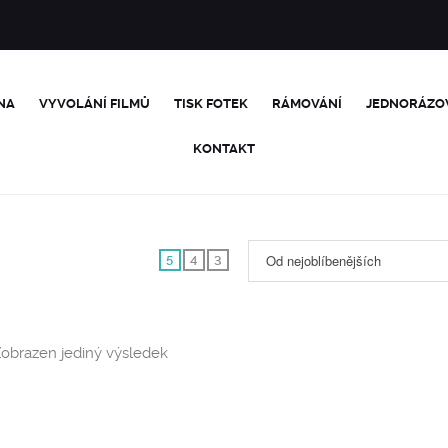
NA
VYVOLÁNÍ FILMŮ
TISK FOTEK
RÁMOVÁNÍ
JEDNORÁZO
KONTAKT
Od nejoblíbenějších
5
4
3
obrazen jediný výsledek