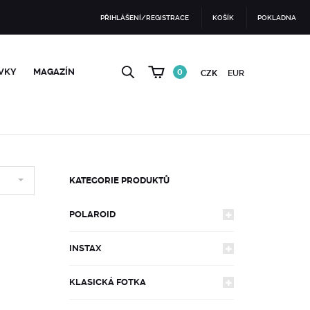
PŘIHLÁŠENÍ/REGISTRACE
KOŠÍK
POKLADNA
VKY
MAGAZÍN
0
CZK
EUR
KATEGORIE PRODUKTŮ
POLAROID
INSTAX
FOTOAPARÁTY
KLASICKÁ FOTKA
FOTOAPARÁTY
600
FILMY