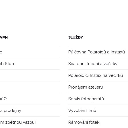
APH
SLUŽBY
e
Půjčovna Polaroidů a Instaxů
ph Klub
Svatební focení a večírky
Polaroid či Instax na večírku
Pronájem ateliéru
8×10
Servis fotoaparátů
 a prodejny
Vyvolání filmů
ám zpětnou vazbu!
Rámování fotek