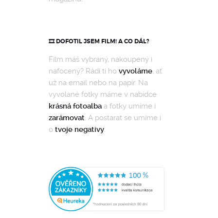
🎞️ DOFOTIL JSEM FILM! A CO DÁL?
Film máš vybraný, nakoupený i
nafocený? Rádi ti ho
vyvoláme
, ať
už na email nebo na papír. Na
vyvolané fotky máme v nabídce
krásná fotoalba
a fotky umíme i
zarámovat
. A postarat se umíme i
o
tvoje negativy
.