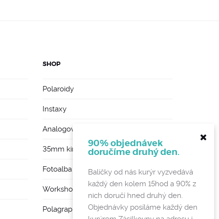
SHOP
Polaroidy
Instaxy
Analogové foťáky
90% objednávek
35mm kinofilmy
doručíme druhý den.
Fotoalba a rámy
Balíčky od nás kurýr vyzvedává
každý den kolem 15hod a 90% z
Workshopy
nich doručí hned druhý den.
Objednávky posíláme každý den
Polagraph Mates