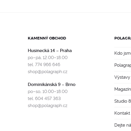
KAMENNÝ OBCHOD
POLAGR
Husinecká 14 – Praha
Kdo jsm
po–pá, 12.00–18.00
tel. 774 966 646
Polagra
shop@polagraph.cz
Výstavy
Dominikánská 9 – Brno
Magazín
po–so, 10.00–18.00
tel. 604 457 363
Studio 
shop@polagraph.cz
Kontakt
Dejte n