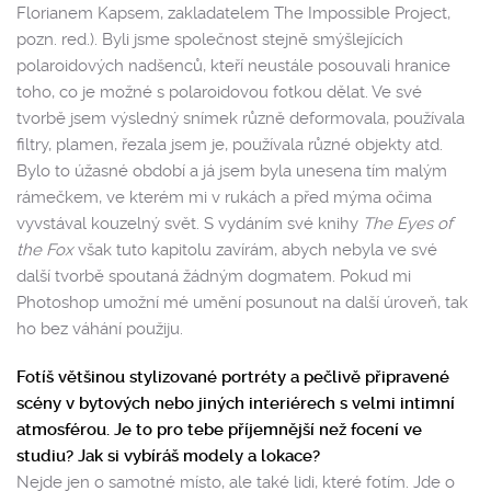
Florianem Kapsem, zakladatelem The Impossible Project,
pozn. red.). Byli jsme společnost stejně smýšlejících
polaroidových nadšenců, kteří neustále posouvali hranice
toho, co je možné s polaroidovou fotkou dělat. Ve své
tvorbě jsem výsledný snímek různě deformovala, používala
filtry, plamen, řezala jsem je, používala různé objekty atd.
Bylo to úžasné období a já jsem byla unesena tím malým
rámečkem, ve kterém mi v rukách a před mýma očima
vyvstával kouzelný svět. S vydáním své knihy
The Eyes of
the Fox
však tuto kapitolu zavírám, abych nebyla ve své
další tvorbě spoutaná žádným dogmatem. Pokud mi
Photoshop umožní mé umění posunout na další úroveň, tak
ho bez váhání použiju.
Fotíš většinou stylizované portréty a pečlivě připravené
scény v bytových nebo jiných interiérech s velmi intimní
atmosférou. Je to pro tebe příjemnější než focení ve
studiu? Jak si vybíráš modely a lokace?
Nejde jen o samotné místo, ale také lidi, které fotím. Jde o