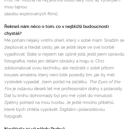
mou tajnou
zásobu expirovaných filmů.
Řekneš nám něco o tom, co v nejbližší budoucnosti
chystáš?
Mě pohání nějaký vnitřní oheň, který v sobě mám. Snažím se
zlepšovat a hledat cesty, jak se ještě lépe ve své tvorbě
vyjadřovat. Stále si nejsem tak úplně jistá, jestli jsem opravdu
fotografka, nebo jen dělám obrázky a hraju si. Chci
zdokonalovat svou techniku, ale neztratit v sobě přitom
kousek amatéra, který není tolik posedlý tím, jak by měl
výsledek vypadat. Jsem pořád na začátku.
The Eyes of the
Fox
je oslavou deseti let mé profesionální dráhy s polaroidy.
Dát tu knihu dohromady byl pro mě výlet do minulosti.
Zpětný pohled na mou tvorbu. Je ještě mnoho příběhů,
které bych chtěla vyprávět. Digitální i polaroidovou
fotografií.
Navštívila jsi už někdy Prahu?