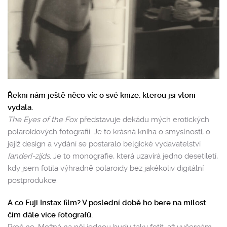
Řekni nám ještě něco víc o své knize, kterou jsi vloni
vydala.
The Eyes of the Fox
představuje dekádu mých erotických
polaroidových fotografií. Je to krásná kniha o smyslnosti, o
jejíž design a vydání se postaralo belgické vydavatelství
[ander]-zijds
. Je to monografie, která uzavírá jedno desetiletí,
kdy jsem fotila výhradně polaroidy bez jakékoliv digitální
postprodukce.
A co Fuji Instax film? V poslední době ho bere na milost
čím dále více fotografů.
Proč ne. Možná na něj jednou budu taky fotit, až vyčerpám