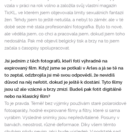
vzala v práci na rok volno a založila svůj vlastní magazín
TicKL, ve kterém jsem objevovala limity sexuálních fantazií
žen. Tehdy jsem to ještě netušila, a nebyl to záměr, ale v té
době seze mě stala profesionální fotografka. Bylo to nové,
ale věděla jsem, co chci a pracovala jsem, dokud jsem toho
nedosáhla. Pak mě objevil belgický tisk a brzy na to jsem
začala s časopisy spolupracovat.
Jsi jedním z těch fotografů, kteří fotí výhradně na
expirovaný film. Když jsme se potkali v Arles a já se tě na
to zeptal, odzbrojila jsi mě svou odpovědí, že nevidíš
důvod na něj nefotit, dokud je ještě k dostání. Tyto filmy
jsou už ale vzácné a brzy zmizí. Budeš pak fotit digitálně
nebo na klasický film?
To je pravda. Téměř bez výjimky používám staré polaroidové
fotoaparáty, hodně expirované filmy a filtry, které si sama
vyrábím. Výsledné snímky jsou nepředvítalené. Posuny v
barvách, neostrost, různé deformace. Díky všem těmto
chybám nikdy nevím, jaký bude výsledek. V podstatě nad