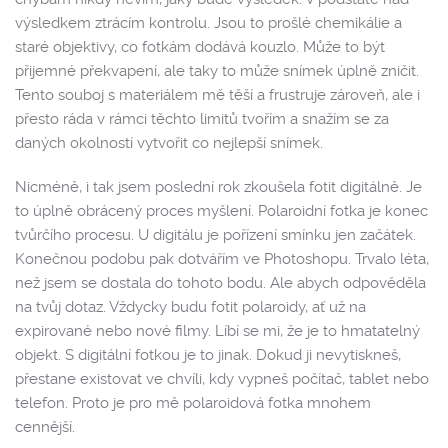
výsledkem ztrácím kontrolu. Jsou to prošlé chemikálie a
staré objektivy, co fotkám dodává kouzlo. Může to být
přijemné překvapení, ale taky to může snímek úplně zničit.
Tento souboj s materiálem mě těší a frustruje zároveň, ale i
přesto ráda v rámci těchto limitů tvořím a snažím se za
daných okolností vytvořit co nejlepší snímek.
Nicméně, i tak jsem poslední rok zkoušela fotit digitálně. Je
to úplně obrácený proces myšlení. Polaroidní fotka je konec
tvůrčího procesu. U digitálu je pořízení smínku jen začátek.
Konečnou podobu pak dotvářím ve Photoshopu. Trvalo léta,
než jsem se dostala do tohoto bodu. Ale abych odpověděla
na tvůj dotaz. Vždycky budu fotit polaroidy, ať už na
expirované nebo nové filmy. Líbí se mi, že je to hmatatelný
objekt. S digitální fotkou je to jinak. Dokud ji nevytiskneš,
přestane existovat ve chvíli, kdy vypneš počítač, tablet nebo
telefon. Proto je pro mě polaroidová fotka mnohem
cennější.