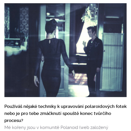
Používáš nějaké techniky k upravování polaroidových fotek
nebo je pro tebe zmáčknutí spouště konec tvůrčího
procesu?
Mé kořeny jsou v komunitě Polanoid (web založený