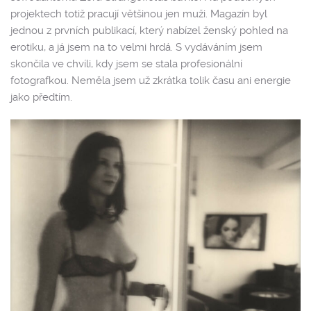
projektech totiž pracují většinou jen muži. Magazín byl
jednou z prvních publikací, který nabízel ženský pohled na
erotiku, a já jsem na to velmi hrdá. S vydáváním jsem
skončila ve chvíli, kdy jsem se stala profesionální
fotografkou. Neměla jsem už zkrátka tolik času ani energie
jako předtím.