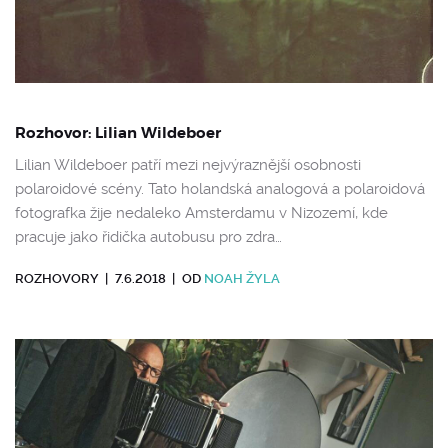
Rozhovor: Lilian Wildeboer
Lilian Wildeboer patří mezi nejvýraznější osobnosti
polaroidové scény. Tato holandská analogová a polaroidová
fotografka žije nedaleko Amsterdamu v Nizozemí, kde
pracuje jako řidička autobusu pro zdra…
ROZHOVORY
|
7.6.2018
|
OD
NOAH ŽYLA