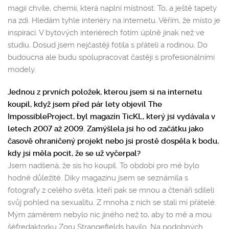
magii chvíle, chemii, která naplní místnost. To, a ještě tapety
na zdi. Hledám tyhle interiéry na internetu. Věřím, že místo je
inspirací. V bytových interiérech fotím úplně jinak než ve
studiu. Dosud jsem nejčastěji fotila s přáteli a rodinou. Do
budoucna ale budu spolupracovat častěji s profesionálními
modely.
Jednou z prvních položek, kterou jsem si na internetu
koupil, když jsem před pár lety objevil The
ImpossibleProject, byl magazín TicKL, který jsi vydávala v
letech 2007 až 2009. Zamýšlela jsi ho od začátku jako
časově ohraničený projekt nebo jsi prostě dospěla k bodu,
kdy jsi měla pocit, že se už vyčerpal?
Jsem nadšená, že sis ho koupil. To období pro mě bylo
hodně důležité. Díky magazínu jsem se seznámila s
fotografy z celého světa, kteří pak se mnou a čtenáři sdíleli
svůj pohled na sexualitu. Z mnoha z nich se stali mí přátelé.
Mým záměrem nebylo nic jiného než to, aby to mě a mou
šéfredaktorku Zoru Strangefields bavilo. Na podobných