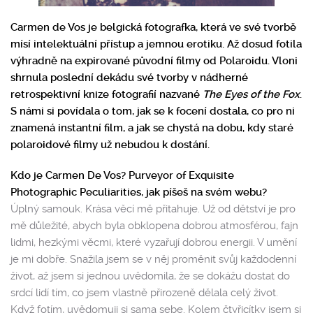
Carmen de Vos je belgická fotografka, která ve své tvorbě
mísí intelektuální přístup a jemnou erotiku. Až dosud fotila
výhradně na expirované původní filmy od Polaroidu. Vloni
shrnula poslední dekádu své tvorby v nádherné
retrospektivní knize fotografií nazvané
The Eyes of the Fox
.
S námi si povídala o tom, jak se k focení dostala, co pro ni
znamená instantní film, a jak se chystá na dobu, kdy staré
polaroidové filmy už nebudou k dostání.
Kdo je Carmen De Vos? Purveyor of Exquisite
Photographic Peculiarities, jak píšeš na svém webu?
Úplný samouk. Krása věcí mě přitahuje. Už od dětství je pro
mě důležité, abych byla obklopena dobrou atmosférou, fajn
lidmi, hezkými věcmi, které vyzařují dobrou energii. V umění
je mi dobře. Snažila jsem se v něj proměnit svůj každodenní
život, až jsem si jednou uvědomila, že se dokážu dostat do
srdcí lidí tím, co jsem vlastně přirozeně dělala celý život.
Když fotím, uvědomuji si sama sebe. Kolem čtyřicítky jsem si