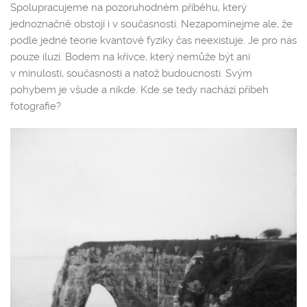
Spolupracujeme na pozoruhodném příběhu, který
jednoznačně obstojí i v současnosti. Nezapomínejme ale, že
podle jedné teorie kvantové fyziky čas neexistuje. Je pro nás
pouze iluzí. Bodem na křivce, který nemůže být ani
v minulosti, současnosti a natož budoucnosti. Svým
pohybem je všude a nikde. Kde se tedy nachází příbeh
fotografie?