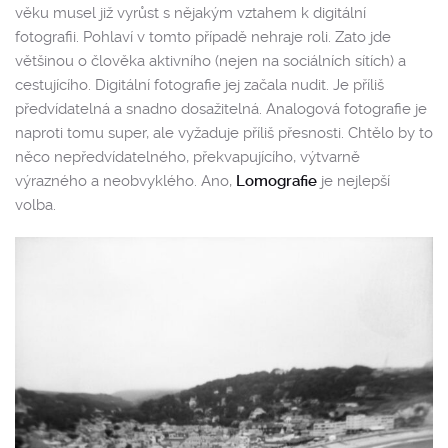
věku musel již vyrůst s nějakým vztahem k digitální
fotografii. Pohlaví v tomto případě nehraje roli. Zato jde
většinou o člověka aktivního (nejen na sociálních sítích) a
cestujícího. Digitální fotografie jej začala nudit. Je příliš
předvídatelná a snadno dosažitelná. Analogová fotografie je
naproti tomu super, ale vyžaduje příliš přesnosti. Chtělo by to
něco nepředvídatelného, překvapujícího, výtvarně
výrazného a neobvyklého. Ano,
Lomografie
je nejlepší
volba.