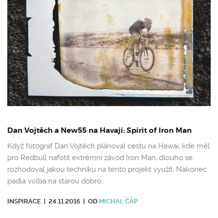
Dan Vojtěch a New55 na Havaji: Spirit of Iron Man
Když fotograf Dan Vojtěch plánoval cestu na Hawai, kde měl
pro Redbull nafotit extrémní závod Iron Man, dlouho se
rozhodoval jakou techniku na tento projekt využít. Nakonec
padla volba na starou dobro…
INSPIRACE
|
24.11.2016
|
OD
MICHAL ČÁP