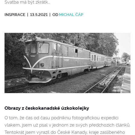
Svatba má být zkrátk…
INSPIRACE
|
13.5.2021
|
OD
MICHAL ČÁP
Obrazy z českokanadské úzkokolejky
O tom, že čas od času podniknu fotografickou expedici
vlakem, jsem už psal v jednom ze svých předchozích článků.
Tentokrát jsem vyrazil do České Kanady, kraje zaslíbeného