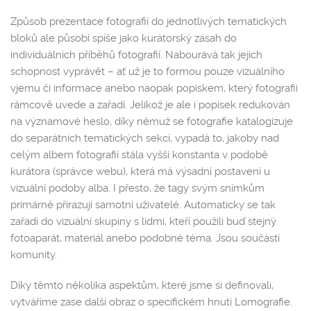
Způsob prezentace fotografií do jednotlivých tematických
bloků ale působí spíše jako kurátorský zásah do
individuálních příběhů fotografií. Nabourává tak jejich
schopnost vyprávět – ať už je to formou pouze vizuálního
vjemu či informace anebo naopak popiskem, který fotografii
rámcově uvede a zařadí. Jelikož je ale i popisek redukován
na významové heslo, díky němuž se fotografie katalogizuje
do separátních tematických sekcí, vypadá to, jakoby nad
celým albem fotografií stála vyšší konstanta v podobě
kurátora (správce webu), která má výsadní postavení u
vizuální podoby alba. I přesto, že tagy svým snímkům
primárně přirazují samotní uživatelé. Automaticky se tak
zařadí do vizuální skupiny s lidmi, kteří použili buď stejný
fotoaparát, materiál anebo podobné téma. Jsou součástí
komunity.
Díky těmto několika aspektům, které jsme si definovali,
vytváříme zase další obraz o specifickém hnutí Lomografie.