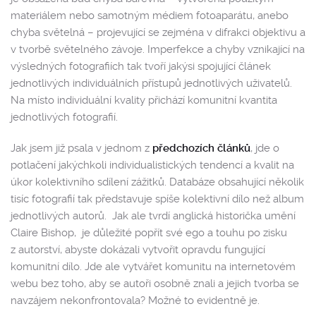
materiálem nebo samotným médiem fotoaparátu, anebo
chyba světelná – projevující se zejména v difrakci objektivu a
v tvorbě světelného závoje. Imperfekce a chyby vznikající na
výsledných fotografiích tak tvoří jakýsi spojující článek
jednotlivých individuálních přístupů jednotlivých uživatelů.
Na místo individuální kvality přichází komunitní kvantita
jednotlivých fotografií.
Jak jsem již psala v jednom z
předchozích článků
, jde o
potlačení jakýchkoli individualistických tendencí a kvalit na
úkor kolektivního sdílení zážitků. Databáze obsahující několik
tisíc fotografií tak představuje spíše kolektivní dílo než album
jednotlivých autorů.
Jak ale tvrdí anglická historička umění
Claire Bishop,
je důležité popřít své ego a touhu po zisku
z autorství, abyste dokázali vytvořit opravdu fungující
komunitní dílo. Jde ale vytvářet komunitu na internetovém
webu bez toho, aby se autoři osobně znali a jejich tvorba se
navzájem nekonfrontovala? Možné to evidentně je.