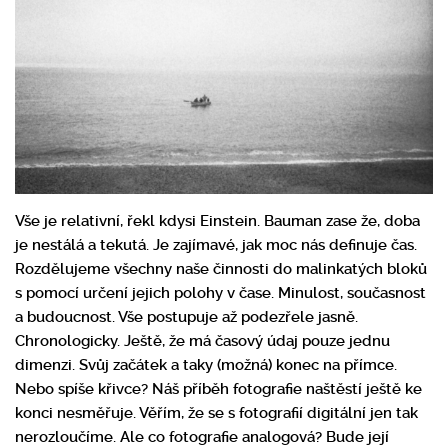
Vše je relativní, řekl kdysi Einstein. Bauman zase že, doba
je nestálá a tekutá. Je zajímavé, jak moc nás definuje čas.
Rozdělujeme všechny naše činnosti do malinkatých bloků
s pomocí určení jejich polohy v čase. Minulost, současnost
a budoucnost. Vše postupuje až podezřele jasně.
Chronologicky. Ještě, že má časový údaj pouze jednu
dimenzi. Svůj začátek a taky (možná) konec na přímce.
Nebo spíše křivce? Náš příběh fotografie naštěstí ještě ke
konci nesměřuje. Věřím, že se s fotografií digitální jen tak
nerozloučíme. Ale co fotografie analogová? Bude její