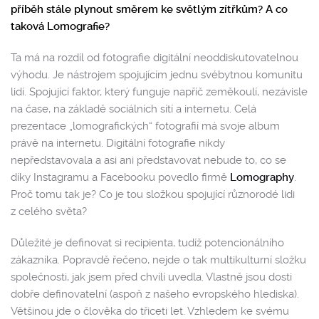
příběh stále plynout směrem ke světlým zítřkům? A co
taková Lomografie?
Ta má na rozdíl od fotografie digitální neoddiskutovatelnou
výhodu. Je nástrojem spojujícím jednu svébytnou komunitu
lidí. Spojující faktor, který funguje napříč zeměkoulí, nezávisle
na čase, na základě sociálních sítí a internetu. Celá
prezentace „lomografických“ fotografií má svoje album
právě na internetu. Digitální fotografie nikdy
nepředstavovala a asi ani představovat nebude to, co se
díky Instagramu a Facebooku povedlo firmě
Lomography
.
Proč tomu tak je? Co je tou složkou spojující různorodé lidi
z celého světa?
Důležité je definovat si recipienta, tudíž potencionálního
zákazníka. Popravdě řečeno, nejde o tak multikulturní složku
společnosti, jak jsem před chvílí uvedla. Vlastně jsou dosti
dobře definovatelní (aspoň z našeho evropského hlediska).
Většinou jde o člověka do třiceti let. Vzhledem ke svému