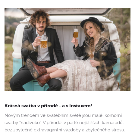
Krásná svatba v přírodě – a s Instaxem!
Novým trendem ve svatebním světě jsou malé, komorní
svatby “nadivoko”. V přírodě, v partě nejbližších kamarádů,
bez zbytečně extravagantní výzdoby a zbytečného stresu.