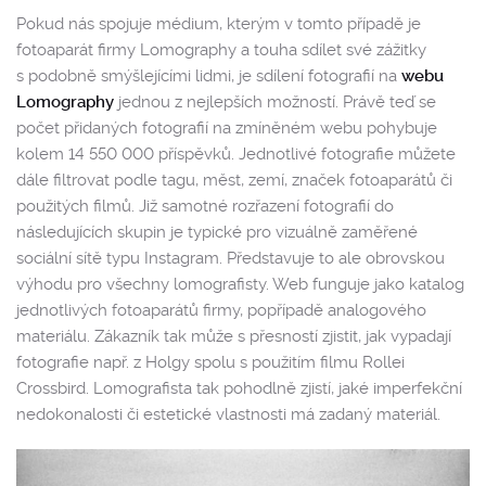
Pokud nás spojuje médium, kterým v tomto případě je
fotoaparát firmy Lomography a touha sdílet své zážitky
s podobně smýšlejícími lidmi, je sdílení fotografií na
webu
Lomography
jednou z nejlepších možností. Právě teď se
počet přidaných fotografií na zmíněném webu pohybuje
kolem 14 550 000 příspěvků. Jednotlivé fotografie můžete
dále filtrovat podle tagu, měst, zemí, značek fotoaparátů či
použitých filmů. Již samotné rozřazení fotografií do
následujících skupin je typické pro vizuálně zaměřené
sociální sítě typu Instagram. Představuje to ale obrovskou
výhodu pro všechny lomografisty. Web funguje jako katalog
jednotlivých fotoaparátů firmy, popřípadě analogového
materiálu. Zákazník tak může s přesností zjistit, jak vypadají
fotografie např. z Holgy spolu s použitím filmu Rollei
Crossbird. Lomografista tak pohodlně zjistí, jaké imperfekční
nedokonalosti či estetické vlastnosti má zadaný materiál.