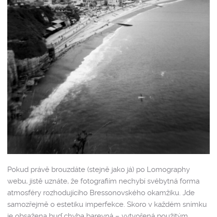
Pokud právě brouzdáte (stejně jako já) po Lomography
webu, jistě uznáte, že fotografiím nechybí svébytná forma
atmosféry rozhodujícího Bressonovského okamžiku. Jde
samozřejmě o estetiku imperfekce. Skoro v každém snímku
je obsažena buď chyba barevná – vytvořená použitým