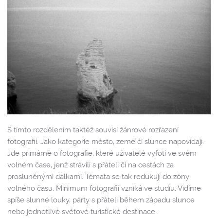
S tímto rozdělením taktéž souvisí žánrové rozřazení
fotografií. Jako kategorie město, země či slunce napovídají.
Jde primárně o fotografie, které uživatelé vyfotí ve svém
volném čase, jenž strávili s přáteli či na cestách za
prosluněnými dálkami. Témata se tak redukují do zóny
volného času. Minimum fotografií vzniká ve studiu. Vidíme
spíše slunné louky, párty s přáteli během západu slunce
nebo jednotlivé světové turistické destinace.