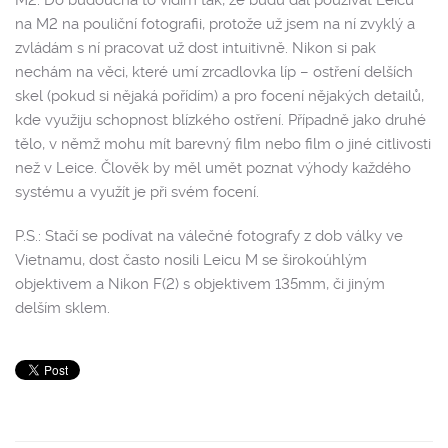
M2. Do budoucna to vidím tak, že budu dál používat Leicu
na M2 na pouliční fotografii, protože už jsem na ní zvyklý a
zvládám s ní pracovat už dost intuitivně. Nikon si pak
nechám na věci, které umí zrcadlovka líp – ostření delších
skel (pokud si nějaká pořídím) a pro focení nějakých detailů,
kde využiju schopnost blízkého ostření. Případně jako druhé
tělo, v němž mohu mít barevný film nebo film o jiné citlivosti
než v Leice. Člověk by měl umět poznat výhody každého
systému a využít je při svém focení.
P.S.: Stačí se podívat na válečné fotografy z dob války ve
Vietnamu, dost často nosili Leicu M se širokoúhlým
objektivem a Nikon F(2) s objektivem 135mm, či jiným
delším sklem.