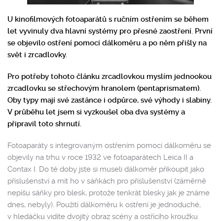
U kinofilmových fotoaparátů s ručním ostřením se během
let vyvinuly dva hlavní systémy pro přesné zaostření. První
se objevilo ostření pomocí dálkoměru a po něm přišly na
svět i zrcadlovky.
Pro potřeby tohoto článku zrcadlovkou myslím jednookou
zrcadlovku se střechovým hranolem (pentaprismatem).
Oby typy mají své zastánce i odpůrce, své výhody i slabiny.
V průběhu let jsem si vyzkoušel oba dva systémy a
připravil toto shrnutí.
Fotoaparáty s integrovaným ostřením pomocí dálkoměru se
objevily na trhu v roce 1932 ve fotoaparátech Leica II a
Contax I. Do té doby jste si museli dálkoměr přikoupit jako
příslušenství a mít ho v sáňkách pro příslušenství (záměrně
nepíšu sáňky pro blesk, protože tenkrát blesky jak je známe
dnes, nebyly). Použití dálkoměru k ostření je jednoduché,
v hledáčku vidíte dvojitý obraz scény a ostřícího kroužku