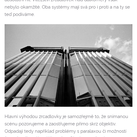
nebylo okamžité. Oba systémy mají svá pro i proti a na ty se
teď podíváme.
Hlavní výhodou zrcadlovky je samozřejmě to, že snímanou
scénu pozorujeme a zaostřujeme přímo skrz objektiv.
Odpadají tedy například problémy s paralaxou či možností