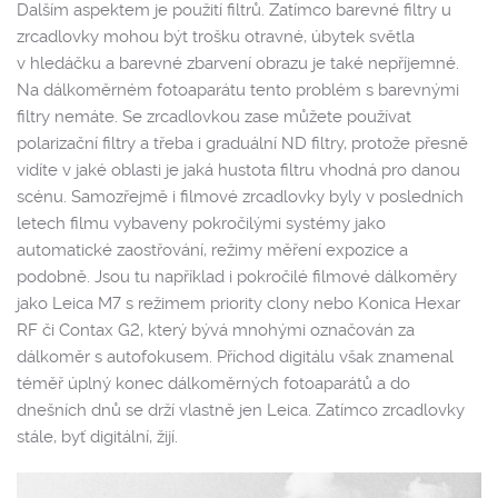
Dalším aspektem je použití filtrů. Zatímco barevné filtry u
zrcadlovky mohou být trošku otravné, úbytek světla
v hledáčku a barevné zbarvení obrazu je také nepříjemné.
Na dálkoměrném fotoaparátu tento problém s barevnými
filtry nemáte. Se zrcadlovkou zase můžete používat
polarizační filtry a třeba i graduální ND filtry, protože přesně
vidíte v jaké oblasti je jaká hustota filtru vhodná pro danou
scénu. Samozřejmě i filmové zrcadlovky byly v posledních
letech filmu vybaveny pokročilými systémy jako
automatické zaostřování, režimy měření expozice a
podobně. Jsou tu například i pokročilé filmové dálkoměry
jako Leica M7 s režimem priority clony nebo Konica Hexar
RF či Contax G2, který bývá mnohými označován za
dálkoměr s autofokusem. Příchod digitálu však znamenal
téměř úplný konec dálkoměrných fotoaparátů a do
dnešních dnů se drží vlastně jen Leica. Zatímco zrcadlovky
stále, byť digitální, žijí.