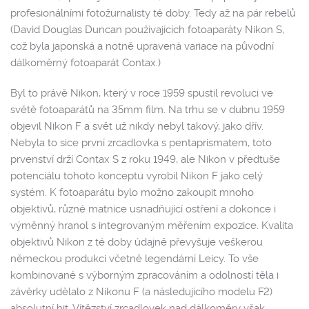
profesionálními fotožurnalisty té doby. Tedy až na pár rebelů
(David Douglas Duncan používajících fotoaparáty Nikon S,
což byla japonská a notně upravená variace na původní
dálkoměrný fotoaparát Contax.)
Byl to právě Nikon, který v roce 1959 spustil revoluci ve
světě fotoaparátů na 35mm film. Na trhu se v dubnu 1959
objevil Nikon F a svět už nikdy nebyl takový, jako dřív.
Nebyla to sice první zrcadlovka s pentaprismatem, toto
prvenství drží Contax S z roku 1949, ale Nikon v předtuše
potenciálu tohoto konceptu vyrobil Nikon F jako celý
systém. K fotoaparátu bylo možno zakoupit mnoho
objektivů, různé matnice usnadňující ostření a dokonce i
výměnný hranol s integrovaným měřením expozice. Kvalita
objektivů Nikon z té doby údajně převyšuje veškerou
německou produkci včetně legendární Leicy. To vše
kombinované s výborným zpracováním a odolností těla i
závěrky udělalo z Nikonu F (a následujícího modelu F2)
absolutní hit. Vítězství zrcadlovek nad dálkoměry však