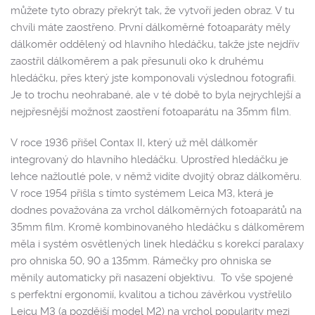
můžete tyto obrazy překrýt tak, že vytvoří jeden obraz. V tu
chvíli máte zaostřeno. První dálkoměrné fotoaparáty měly
dálkoměr oddělený od hlavního hledáčku, takže jste nejdřív
zaostřil dálkoměrem a pak přesunuli oko k druhému
hledáčku, přes který jste komponovali výslednou fotografii.
Je to trochu neohrabané, ale v té době to byla nejrychlejší a
nejpřesnější možnost zaostření fotoaparátu na 35mm film.
V roce 1936 přišel Contax II, který už měl dálkoměr
integrovaný do hlavního hledáčku. Uprostřed hledáčku je
lehce nažloutlé pole, v němž vidíte dvojitý obraz dálkoměru.
V roce 1954 přišla s tímto systémem Leica M3, která je
dodnes považována za vrchol dálkoměrných fotoaparátů na
35mm film. Kromě kombinovaného hledáčku s dálkoměrem
měla i systém osvětlených linek hledáčku s korekcí paralaxy
pro ohniska 50, 90 a 135mm. Rámečky pro ohniska se
měnily automaticky při nasazení objektivu. To vše spojené
s perfektní ergonomií, kvalitou a tichou závěrkou vystřelilo
Leicu M3 (a pozdější model M2) na vrchol popularity mezi