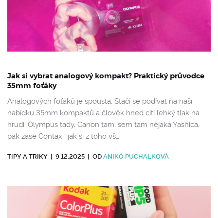
Jak si vybrat analogový kompakt? Praktický průvodce
35mm foťáky
Analogových foťáků je spousta. Stačí se podívat na naši
nabídku 35mm kompaktů a člověk hned cítí lehký tlak na
hrudi: Olympus tady, Canon tam, sem tam nějaká Yashica,
pak zase Contax… jak si z toho vš…
TIPY A TRIKY
|
9.12.2025
|
OD
ANIKÓ PUCHALKOVÁ