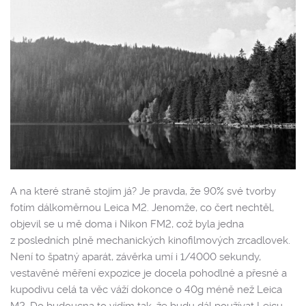
A na které straně stojím já? Je pravda, že 90% své tvorby
fotím dálkoměrnou Leica M2. Jenomže, co čert nechtěl,
objevil se u mě doma i Nikon FM2, což byla jedna
z posledních plně mechanických kinofilmových zrcadlovek.
Není to špatný aparát, závěrka umí i 1/4000 sekundy,
vestavěné měření expozice je docela pohodlné a přesné a
kupodivu celá ta věc váží dokonce o 40g méně než Leica