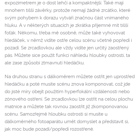
expozimetrem je o dost lehčí a kompaktnější. Také mají
mnohem tišší závěrky, protože nemají žádné zrcátko, které
svým pohybem k dorazu vytváří značnou část vnímaného
hluku. A v některých situacích je zkrátka příjemné mít tišší
foťák. Někomu, třeba mě osobně, může také vyhovovat
hledáček, v němž vidíte ostře celou scénu včetně popředí i
pozadí. Se zrcadlovkou ale vždy vidíte jen určitý zaostřený
pás. Můžete sice použít funkci náhledu hloubky ostrosti, ta
ale zase způsobí ztmavnutí hledáčku.
Na druhou stranu s dálkoměrem můžete ostřit jen uprostřed
hledáčku a poté musíte scénu znova komponovat, což jde
do jisté míry obejít použitím hyperfokální vzdálenosti nebo
zónového ostření. Se zrcadlovkou lze ostřit na celou plochu
matnice a můžete tak rovnou zaostřit již zkomponovanou
scénu. Samozřejmě hloubku ostrosti si musíte u
dálkoměrného fotoaparátu umět domyslet a představit si,
jak moc bude pozadí/popředí rozostřené.