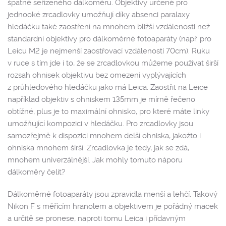
špatně seřízeného dálkoměru. Objektivy určené pro
jednooké zrcadlovky umožňují díky absenci paralaxy
hledáčku také zaostření na mnohem bližší vzdálenosti než
standardní objektivy pro dálkoměrné fotoaparáty (např. pro
Leicu M2 je nejmenší zaostřovací vzdáleností 70cm). Ruku
v ruce s tím jde i to, že se zrcadlovkou můžeme používat širší
rozsah ohnisek objektivu bez omezení vyplývajících
z průhledového hledáčku jako má Leica. Zaostřit na Leice
například objektiv s ohniskem 135mm je mírně řečeno
obtížné, plus je to maximální ohnisko, pro které máte linky
umožňující kompozici v hledáčku. Pro zrcadlovky jsou
samozřejmě k dispozici mnohem delší ohniska, jakožto i
ohniska mnohem širší. Zrcadlovka je tedy, jak se zdá,
mnohem univerzálnější. Jak mohly tomuto náporu
dálkoměry čelit?
Dálkoměrné fotoaparáty jsou zpravidla menší a lehčí. Takový
Nikon F s měřícím hranolem a objektivem je pořádný macek
a určitě se pronese, naproti tomu Leica i přídavným