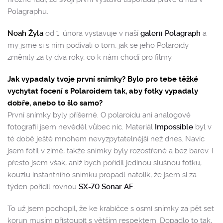
Polagraphu.
Noah Žyla
od 1. února vystavuje v naší
galerii Polagraph
a
my jsme si s ním podívali o tom, jak se jeho Polaroidy
změnily za ty dva roky, co k nám chodí pro filmy.
Jak vypadaly tvoje první snímky? Bylo pro tebe těžké
vychytat focení s Polaroidem tak, aby fotky vypadaly
dobře, anebo to šlo samo?
První snímky byly příšerné. O polaroidu ani analogové
fotografii jsem nevěděl vůbec nic. Materiál
Impossible
byl v
té době ještě mnohem nevyzpytatelnější než dnes. Navíc
jsem fotil v zimě, takže snímky byly rozostřené a bez barev. I
přesto jsem však, aniž bych pořídil jedinou slušnou fotku,
kouzlu instantního snímku propadl natolik, že jsem si za
týden pořídil rovnou
SX-70 Sonar AF
.
To už jsem pochopil, že ke krabičce s osmi snímky za pět set
korun musím přistoupit s větším respektem. Dopadlo to tak,