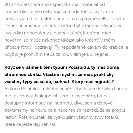
30 až 40 let stará a svá specifika má i materiál od
Impossible. To vše ovlivňuje co budu fotit a jak. Určitá
nevyzpytatelnost celého procesu má pro mě velké kouzlo.
Dobře připravený záběr tak může být z mnoha důvodů ve
výsledku nepodařený a naopak záběr, kterému moc
nevěřím, se může nakonec ukázat jako krásný. V mém
případě fotky i dozrávají. Ty nepodařené dávám do krabice, a
když si je prohlížím třeba za rok, vidím je úplně jinak.
Když se vrátíme k těm typům Polaroidů, ty máš doma
ohromnou sbírku. Vlastně myslím, že máš prakticky
všechny typy co se dají sehnat. Který máš nejradši?
Historie Polaroidu a životní příběh jeho tvůrce Edwina Landa
mě fascinoval. Nakupoval jsem knihy o něm, hledal
dostupné informace na internetu, díval se na dobové
dokumenty na Youtube a nakonec se rozhodl, že se projdu
historií Polaroidu tak, že vyzkouším všechny typy foťáků,
které se ještě dají sehnat.