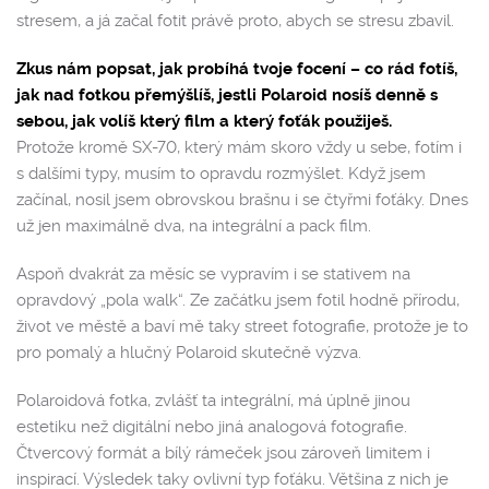
stresem, a já začal fotit právě proto, abych se stresu zbavil.
Zkus nám popsat, jak probíhá tvoje focení – co rád fotíš,
jak nad fotkou přemýšlíš, jestli Polaroid nosíš denně s
sebou, jak volíš který film a který foťák použiješ.
Protože kromě SX-70, který mám skoro vždy u sebe, fotím i
s dalšími typy, musím to opravdu rozmýšlet. Když jsem
začínal, nosil jsem obrovskou brašnu i se čtyřmi foťáky. Dnes
už jen maximálně dva, na integrální a pack film.
Aspoň dvakrát za měsíc se vypravím i se stativem na
opravdový „pola walk“. Ze začátku jsem fotil hodně přírodu,
život ve městě a baví mě taky street fotografie, protože je to
pro pomalý a hlučný Polaroid skutečně výzva.
Polaroidová fotka, zvlášť ta integrální, má úplně jinou
estetiku než digitální nebo jiná analogová fotografie.
Čtvercový formát a bílý rámeček jsou zároveň limitem i
inspirací. Výsledek taky ovlivní typ foťáku. Většina z nich je