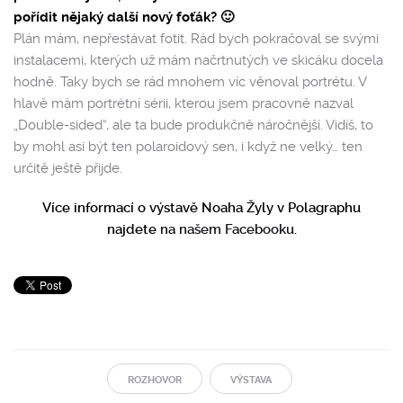
pořídit nějaký další nový foťák? 🙂
Plán mám, nepřestávat fotit. Rád bych pokračoval se svými
instalacemi, kterých už mám načrtnutých ve skicáku docela
hodně. Taky bych se rád mnohem víc věnoval portrétu. V
hlavě mám portrétní sérii, kterou jsem pracovně nazval
„Double-sided“, ale ta bude produkčně náročnější. Vidíš, to
by mohl asi být ten polaroidový sen, i když ne velký… ten
určitě ještě přijde.
Více informací o výstavě Noaha Žyly v Polagraphu
najdete
na našem Facebooku
.
ROZHOVOR
VÝSTAVA