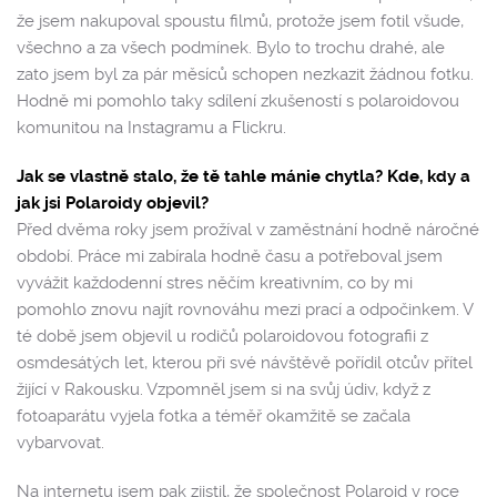
že jsem nakupoval spoustu filmů, protože jsem fotil všude,
všechno a za všech podmínek. Bylo to trochu drahé, ale
zato jsem byl za pár měsíců schopen nezkazit žádnou fotku.
Hodně mi pomohlo taky sdílení zkušeností s polaroidovou
komunitou na Instagramu a Flickru.
Jak se vlastně stalo, že tě tahle mánie chytla? Kde, kdy a
jak jsi Polaroidy objevil?
Před dvěma roky jsem prožíval v zaměstnání hodně náročné
období. Práce mi zabírala hodně času a potřeboval jsem
vyvážit každodenní stres něčím kreativním, co by mi
pomohlo znovu najít rovnováhu mezi prací a odpočinkem. V
té době jsem objevil u rodičů polaroidovou fotografii z
osmdesátých let, kterou při své návštěvě pořídil otcův přítel
žijící v Rakousku. Vzpomněl jsem si na svůj údiv, když z
fotoaparátu vyjela fotka a téměř okamžitě se začala
vybarvovat.
Na internetu jsem pak zjistil, že společnost Polaroid v roce