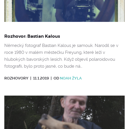
Rozhovor: Bastian Kalous
Německý fotograf Bastian Kalous je samouk. Narodil se v
roce 1980 v malém městečku Freyung, které leží v
hlubokých bavorských lesích. Když objevil polaroidovou
fotografii, bylo proto jasné, co bude ná…
ROZHOVORY
|
11.1.2019
|
OD
NOAH ŽYLA