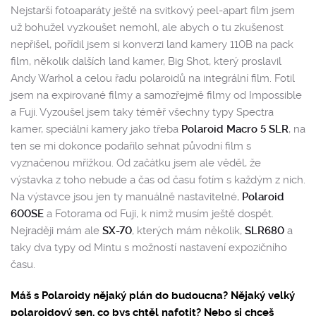
Nejstarší fotoaparáty ještě na svitkový peel-apart film jsem
už bohužel vyzkoušet nemohl, ale abych o tu zkušenost
nepřišel, pořídil jsem si konverzi land kamery 110B na pack
film, několik dalších land kamer, Big Shot, který proslavil
Andy Warhol a celou řadu polaroidů na integrální film. Fotil
jsem na expirované filmy a samozřejmě filmy od Impossible
a Fuji. Vyzoušel jsem taky téměř všechny typy Spectra
kamer, speciální kamery jako třeba
Polaroid Macro 5 SLR
, na
ten se mi dokonce podařilo sehnat původní film s
vyznačenou mřížkou. Od začátku jsem ale věděl, že
výstavka z toho nebude a čas od času fotím s každým z nich.
Na výstavce jsou jen ty manuálně nastavitelné,
Polaroid
600SE
a Fotorama od Fuji, k nimž musím ještě dospět.
Nejraději mám ale
SX-70
, kterých mám několik,
SLR680
a
taky dva typy od Mintu s možností nastavení expozičního
času.
Máš s Polaroidy nějaký plán do budoucna? Nějaký velký
polaroidový sen, co bys chtěl nafotit? Nebo si chceš