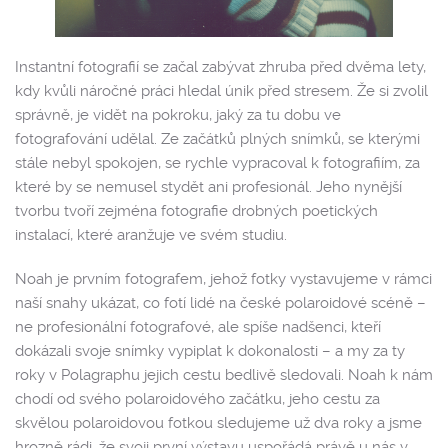
Instantní fotografií se začal zabývat zhruba před dvěma lety,
kdy kvůli náročné práci hledal únik před stresem. Že si zvolil
správně, je vidět na pokroku, jaký za tu dobu ve
fotografování udělal. Ze začátků plných snímků, se kterými
stále nebyl spokojen, se rychle vypracoval k fotografiím, za
které by se nemusel stydět ani profesionál.
Jeho nynější
tvorbu tvoří zejména fotografie drobných poetických
instalací, které aranžuje ve svém studiu.
Noah je prvním fotografem, jehož fotky vystavujeme v rámci
naší snahy ukázat, co fotí lidé na české polaroidové scéně –
ne profesionální fotografové, ale spíše nadšenci, kteří
dokázali svoje snímky vypiplat k dokonalosti – a my za ty
roky v Polagraphu jejich cestu bedlivě sledovali. Noah k nám
chodí od svého polaroidového začátku, jeho cestu za
skvělou polaroidovou fotkou sledujeme už dva roky a jsme
hrozně rádi, že svoji první výstavu uspořádá právě u nás v