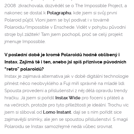
2008
zkrachovala, dozvěděl se o The Impossible Project, a
nakonec se dostal k
Polagraphu
, kde jsem si svůj první
Polaroid půjčil. Vloni jsem se byl podívat i v továrně
Polaroidu/Impossible v Enschede. Vidět v pohybu původní
stroje byl zážitek! Tam jsem pochopil, proč se celý projekt
jmenuje Impossible.
V poslední době je kromě Polaroidů hodně oblíbený i
Instax. Zajímá tě i ten, anebo jsi spíš příznivce původních
“retro” polaroidů?
Instax je zajímavá alternativa jak v době digitální technologie
přinést něco neobvyklého a Fuji míří správně na mladé lidi.
Spousta provedení a příslušenství z něj dělá opravdu trendy
hračku. Já jsem si pořídil
Instax Wide
pro focení s přáteli a
na večírcích, protože pro tyto příležitosti je ideální. Trochu víc
jsem si sliboval od
Lomo Instant
, dají se s ním pořídit sice
zajímavější snímky, ale jen se spoustou příslušenství. S magií
Polaroidu se Instax samozřejmě nedá vůbec srovnat.