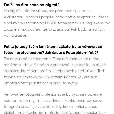
Fotíš i na film nebo na digitál?
Na digitál nefotím vůbec, ale před rokem jsem na
Kickstarteru podpořil projekt Pictar, což je adaptér na iPhone
s pokročilou technologií DSLR fotoaparátů. Už mají skoro rok
zpoždění, tak doufám, že to zvládnou. Pak budu snad fotit
víc i digitálně…
Fotka je tedy tvým koníčkem. Lákalo by tě věnovat se
fotce i profesionálně? Jak často s Polaroidem fotíš?
Fotím vlastně skoro denně. Zima mě zahnala do mého
malého studia zařízeného v pracovně, kde teď fotím různé
instalace, které sám tvořím. U toho bych chtěl zůstat. Teď
zrovna stavím takovou univerzální konstrukci, která mi
umožní složitější instalace a práci se světly.
Věnovat se fotografii profesionálně by bylo samozřejmě
nádherné, ale myslím, že v dnešní konkurenci, kdy se za
fotografa považuje vlastně každý, kdo si pořídí drahou
digitální zrcadlovku, je i profesionální fotografie spojená se