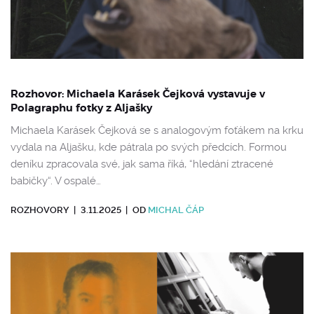
Rozhovor: Michaela Karásek Čejková vystavuje v
Polagraphu fotky z Aljašky
Michaela Karásek Čejková se s analogovým foťákem na krku
vydala na Aljašku, kde pátrala po svých předcích. Formou
deníku zpracovala své, jak sama říká, “hledání ztracené
babičky“. V ospalé…
ROZHOVORY
|
3.11.2025
|
OD
MICHAL ČÁP