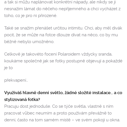
a tak si můžu naplánovat konkrétní nápady, ale nikdy se ji
nesnažím lámat do něčeho nepříjemného a chci vycházet z
toho, co je pro ni přirozené.
Také se snažím přenášet určitou intimitu. Chci, aby měl divák
pocit, že se může na fotce dlouze dívat na něco, co by mu
běžně nebylo umožněno.
Celkově je takovéto focení Polaroidem vždycky sranda,
koukáme společně jak se fotky postupně objevují a pokaždé
je to
překvapení…
Využíváš hlavně denní světlo, žádné složité instalace… a co
stylizovaná fotka?
Pracuju dost jednoduše. Co se týče světla, vlastně s ním
pracovat vůbec neumím a proto používám převážně to
denní, často na tom samém místě – ve svém pokoji u okna.