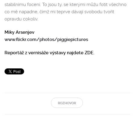
stabilnímu focení. To jsou ty, se kterými můžu fotit všechno
co mě napadne, čímž mi teprve dávají svobodu tvořit
opravdu cokoliv.
Miky Arsenjev
www.flickr.com/photos/piggiepictures
Reportáž z vernisáže výstavy najdete ZDE.
ROZHOVOR