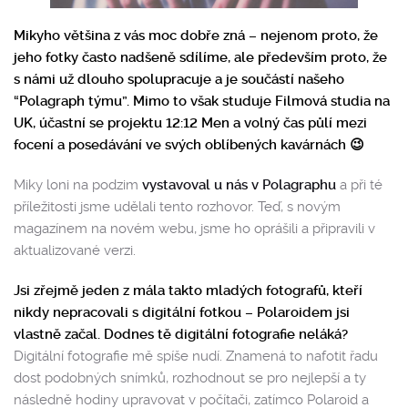
Mikyho většina z vás moc dobře zná – nejenom proto, že
jeho fotky často nadšeně sdílíme, ale především proto, že
s námi už dlouho spolupracuje a je součástí našeho
“Polagraph týmu”. Mimo to však studuje Filmová studia na
UK, účastní se projektu 12:12 Men a volný čas půlí mezi
focení a posedávání ve svých oblíbených kavárnách 😉
Miky loni na podzim
vystavoval u nás v Polagraphu
a při té
příležitosti jsme udělali tento rozhovor. Teď, s novým
magazínem na novém webu, jsme ho oprášili a připravili v
aktualizované verzi.
Jsi zřejmě jeden z mála takto mladých fotografů, kteří
nikdy nepracovali s digitální fotkou – Polaroidem jsi
vlastně začal. Dodnes tě digitální fotografie neláká?
Digitální fotografie mě spíše nudí. Znamená to nafotit řadu
dost podobných snímků, rozhodnout se pro nejlepší a ty
následně hodiny upravovat v počítači, zatímco Polaroid a