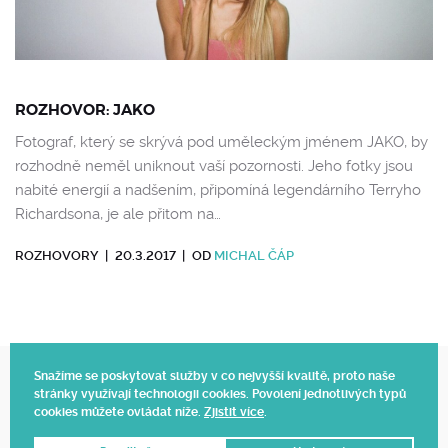
ROZHOVOR: JAKO
Fotograf, který se skrývá pod uměleckým jménem JAKO, by
rozhodně neměl uniknout vaší pozornosti. Jeho fotky jsou
nabité energií a nadšením, připomíná legendárního Terryho
Richardsona, je ale přitom na…
ROZHOVORY
|
20.3.2017
|
OD
MICHAL ČÁP
Snažíme se poskytovat služby v co nejvyšší kvalitě, proto naše
stránky využívají technologii cookies. Povolení jednotlivých typů
Web vytvořil Polagraph
cookies můžete ovládat níže.
Zjistit více
.
© 2025.