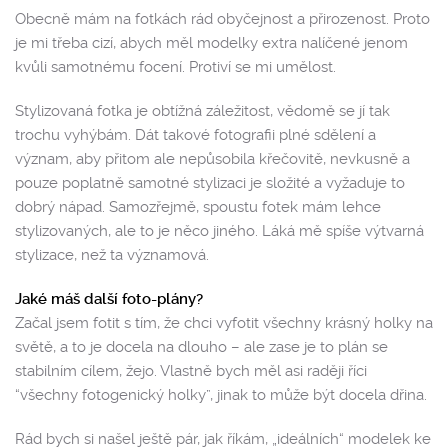
Obecně mám na fotkách rád obyčejnost a přirozenost. Proto
je mi třeba cizí, abych měl modelky extra nalíčené jenom
kvůli samotnému focení. Protiví se mi umělost.
Stylizovaná fotka je obtížná záležitost, vědomě se jí tak
trochu vyhýbám. Dát takové fotografii plné sdělení a
význam, aby přitom ale nepůsobila křečovitě, nevkusně a
pouze poplatně samotné stylizaci je složité a vyžaduje to
dobrý nápad. Samozřejmě, spoustu fotek mám lehce
stylizovaných, ale to je něco jiného. Láká mě spíše výtvarná
stylizace, než ta významová.
Jaké máš další foto-plány?
Začal jsem fotit s tím, že chci vyfotit všechny krásný holky na
světě, a to je docela na dlouho – ale zase je to plán se
stabilním cílem, žejo. Vlastně bych měl asi raději říci
“všechny fotogenický holky”, jinak to může být docela dřina.
Rád bych si našel ještě pár, jak říkám, „ideálních“ modelek ke