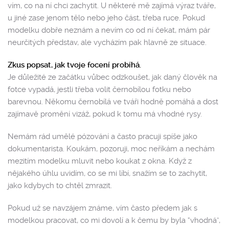
vím, co na ní chci zachytit. U některé mě zajímá výraz tváře,
u jiné zase jenom tělo nebo jeho část, třeba ruce. Pokud
modelku dobře neznám a nevím co od ní čekat, mám pár
neurčitých představ, ale vycházím pak hlavně ze situace.
Zkus popsat, jak tvoje focení probíhá.
Je důležité ze začátku vůbec odzkoušet, jak daný člověk na
fotce vypadá, jestli třeba volit černobílou fotku nebo
barevnou. Někomu černobílá ve tváři hodně pomáhá a dost
zajímavě promění vizáž, pokud k tomu má vhodné rysy.
Nemám rád umělé pózování a často pracuji spíše jako
dokumentarista. Koukám, pozoruji, moc neříkám a nechám
mezitím modelku mluvit nebo koukat z okna. Když z
nějakého úhlu uvidím, co se mi líbí, snažím se to zachytit,
jako kdybych to chtěl zmrazit.
Pokud už se navzájem známe, vím často předem jak s
modelkou pracovat, co mi dovolí a k čemu by byla “vhodná”,