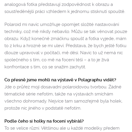
analogová fotka představují zodpovědnost k obrazu a
soustředěnější práci vzhledem k jednomu stisknutí spouště.
Polaroid mi navíc umožňuje opomíjet složité nastavování
techniky, což mě nikdy nebavilo. Můžu se tak věnovat pouze
obrazu. Když konečně zmáčknu spoušť a fotka vyjede, mám
to z krku a hrozně se mi uleví. Představa, že bych ještě fotku
dlouze upravoval v počítači, mě děsí. Navíc to už nemá nic
společného s tím, co mě na focení těší – a to je živá
konfrontace s tím, co se snažím zachytit.
Co přesně jsme mohli na výstavě v Polagraphu vidět?
Jde o průřez mojí dosavadní polaroidovou tvorbou. Žádné
tématické série nefotím, takže na výstavách smíchám
všechno dohromady. Nejvíce tam samozřejmě byla holek,
protože nic jiného v podstatě nefotím.
Podle čeho si holky na focení vybíráš?
To se velice různí. Většinou ale u každé modelky předem