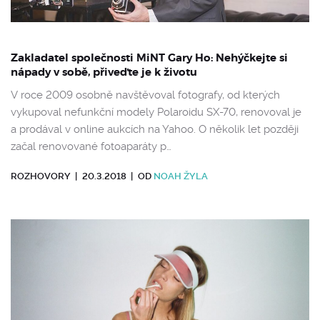
Zakladatel společnosti MiNT Gary Ho: Nehýčkejte si
nápady v sobě, přiveďte je k životu
V roce 2009 osobně navštěvoval fotografy, od kterých
vykupoval nefunkční modely Polaroidu SX-70, renovoval je
a prodával v online aukcích na Yahoo. O několik let později
začal renovované fotoaparáty p…
ROZHOVORY
|
20.3.2018
|
OD
NOAH ŽYLA