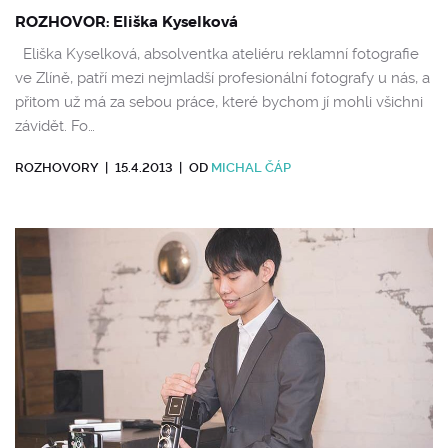
ROZHOVOR: Eliška Kyselková
Eliška Kyselková, absolventka ateliéru reklamní fotografie
ve Zlíně, patří mezi nejmladší profesionální fotografy u nás, a
přitom už má za sebou práce, které bychom jí mohli všichni
závidět. Fo…
ROZHOVORY
|
15.4.2013
|
OD
MICHAL ČÁP