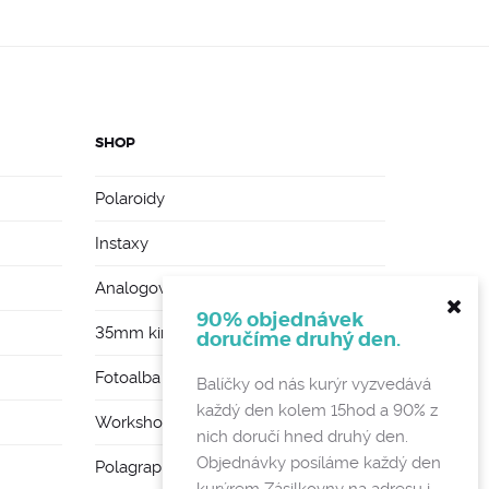
SHOP
Polaroidy
Instaxy
Analogové foťáky
90% objednávek
35mm kinofilmy
doručíme druhý den.
Fotoalba a rámy
Balíčky od nás kurýr vyzvedává
každý den kolem 15hod a 90% z
Workshopy
nich doručí hned druhý den.
Objednávky posíláme každý den
Polagraph Mates