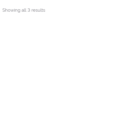
Sorted
Showing all 3 results
by
popularity