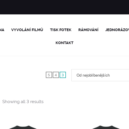
NA
VYVOLÁNÍ FILMŮ
TISK FOTEK
RÁMOVÁNÍ
JEDNORÁZO
KONTAKT
Od nejoblíbenějších
5
4
3
Sorted
Showing all 3 results
by
popularity