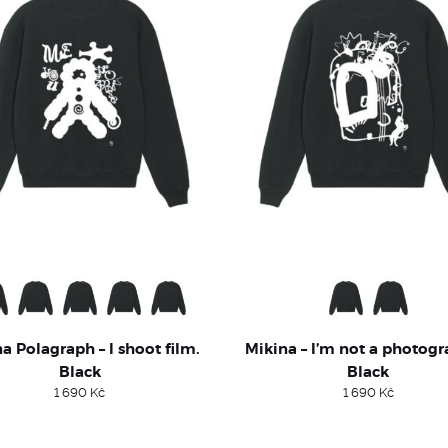
a Polagraph – I shoot film.
Mikina – I’m not a photogr
Black
Black
1 690
Kč
1 690
Kč