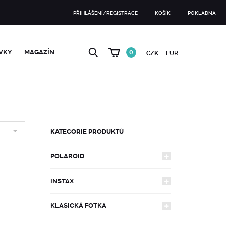
PŘIHLÁŠENÍ/REGISTRACE
KOŠÍK
POKLADNA
VKY
MAGAZÍN
0
CZK
EUR
KATEGORIE PRODUKTŮ
POLAROID
INSTAX
FOTOAPARÁTY
KLASICKÁ FOTKA
FOTOAPARÁTY
600
FILMY