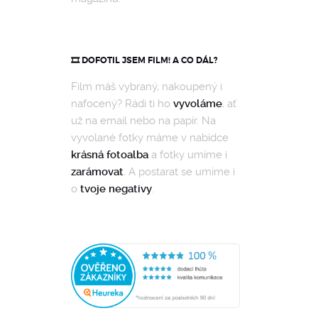
🎞️ DOFOTIL JSEM FILM! A CO DÁL?
Film máš vybraný, nakoupený i
nafocený? Rádi ti ho
vyvoláme
, ať
už na email nebo na papír. Na
vyvolané fotky máme v nabídce
krásná fotoalba
a fotky umíme i
zarámovat
. A postarat se umíme i
o
tvoje negativy
.