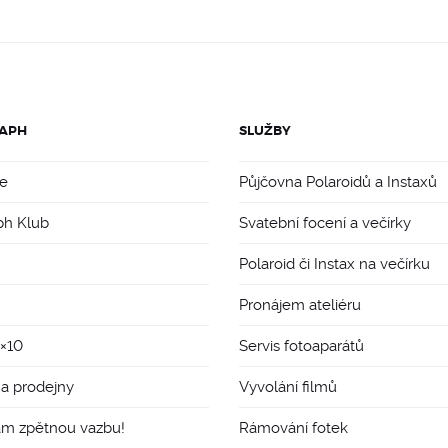
APH
SLUŽBY
e
Půjčovna Polaroidů a Instaxů
ph Klub
Svatební focení a večírky
Polaroid či Instax na večírku
Pronájem ateliéru
8×10
Servis fotoaparátů
 a prodejny
Vyvolání filmů
ám zpětnou vazbu!
Rámování fotek