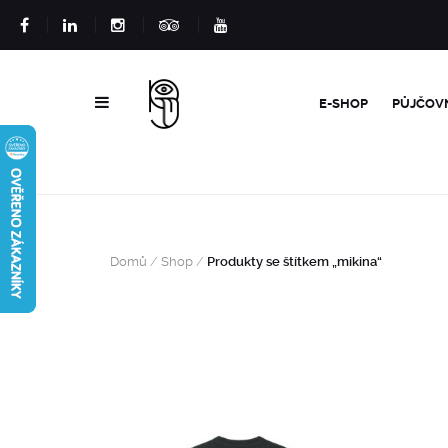
E-SHOP
PŮJČOV
Domů
/
Shop
/
Produkty se štítkem „mikina“