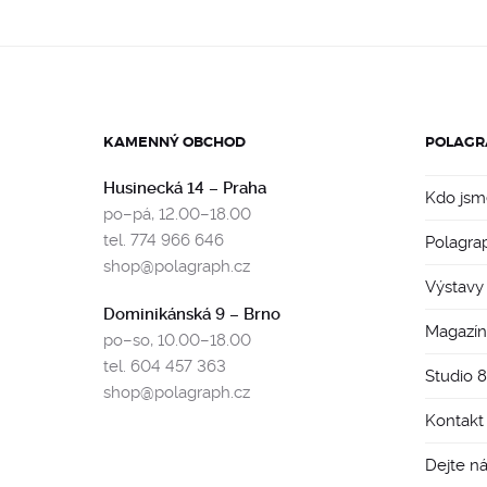
KAMENNÝ OBCHOD
POLAGR
Husinecká 14 – Praha
Kdo jsm
po–pá, 12.00–18.00
tel. 774 966 646
Polagra
shop@polagraph.cz
Výstavy
Dominikánská 9 – Brno
Magazín
po–so, 10.00–18.00
tel. 604 457 363
Studio 
shop@polagraph.cz
Kontakt
Dejte n