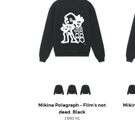
Mikina Polagraph – Film’s not
Mikin
dead. Black
1 690
Kč