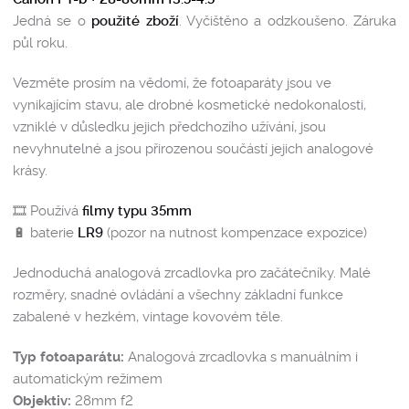
Jedná se o
použité zboží
. Vyčištěno a odzkoušeno. Záruka
půl roku.
Vezměte prosím na vědomí, že fotoaparáty jsou ve
vynikajícím stavu, ale drobné kosmetické nedokonalosti,
vzniklé v důsledku jejich předchozího užívání, jsou
nevyhnutelné a jsou přirozenou součástí jejich analogové
krásy.
🎞️ Používá
filmy typu 35mm
🔋 baterie
LR9
(pozor na nutnost kompenzace expozice)
Jednoduchá analogová zrcadlovka pro začátečníky. Malé
rozměry, snadné ovládání a všechny základní funkce
zabalené v hezkém, vintage kovovém těle.
Typ fotoaparátu:
Analogová zrcadlovka s manuálním i
automatickým režimem
Objektiv:
28mm f2