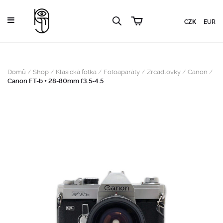
CZK
EUR
Domů
/
Shop
/
Klasická fotka
/
Fotoaparáty
/
Zrcadlovky
/
Canon
/
Canon FT-b + 28-80mm f3.5-4.5