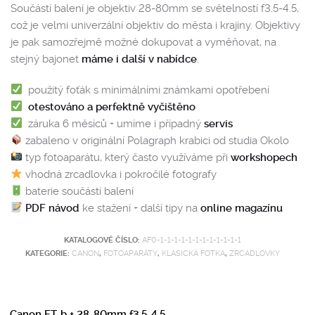
Součástí balení je objektiv 28-80mm se světelností f3.5-4.5,
což je velmi univerzální objektiv do města i krajiny. Objektivy
je pak samozřejmě možné dokupovat a vyměňovat, na
stejný bajonet
máme i další v nabídce
.
použitý foťák s minimálními známkami opotřebení
otestováno a perfektně vyčištěno
záruka 6 měsíců + umíme i případný
servis
zabaleno v originální Polagraph krabici od studia Okolo
typ fotoaparátu, který často využíváme při
workshopech
vhodná zrcadlovka i pokročilé fotografy
baterie součástí balení
PDF návod
ke stažení + další tipy na
online magazínu
KATALOGOVÉ ČÍSLO:
AF0-1-1-1-1-1-1-1-1-1-1-1-1
KATEGORIE:
CANON
,
FOTOAPARÁTY
,
KLASICKÁ FOTKA
,
ZRCADLOVKY
Canon FT-b + 28-80mm f3.5-4.5