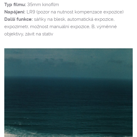
Typ filmu:
35mm kinofilm
Napájení:
LR9 (pozor na nutnost kompenzace expozice)
Další funkce:
sáňky na blesk, automatická expozice,
expozimetr, možnost manuální expozice, B, výměnné
objektivy, závit na stativ