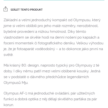
SDÍLET TENTO PRODUKT
Základní a velmi jednoduchý kompakt od Olympusu, který
jsme si velmi oblíbili pro jeho malé rozměry, nerozbitnost,
bytelné provedení a nízkou hmotnost. Díky těmto
vlastnostem se skvěle hodí na denní nošení po kapsách a
focení momentek či fotografického deníku. Velkou výhodou
je, že je fotoaparát voděodolný – a to dokonce jako první na
světě.
Má krásný 80. design, naprosto typický pro Olympusy z té
doby. I díky němu patří mezi velmi oblíbené kousky. Jedná
se v podstatě o dávného předchůdce legendárních
Olympusů Mju.
Olympus AF-1 má jednoduché ovládání, pár užitečných
funkcí a dobrá optika z něj dělají skvělého parťáka za pár
korun.