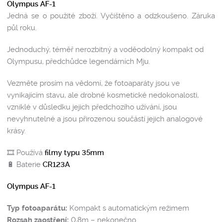
Olympus AF-1
Jedná se o použité zboží. Vyčištěno a odzkoušeno. Záruka
půl roku.
Jednoduchý, téměř nerozbitný a voděodolný kompakt od
Olympusu, předchůdce legendárních Mju.
Vezměte prosím na vědomí, že fotoaparáty jsou ve
vynikajícím stavu, ale drobné kosmetické nedokonalosti,
vzniklé v důsledku jejich předchozího užívání, jsou
nevyhnutelné a jsou přirozenou součástí jejich analogové
krásy.
🎞️ Používá
filmy typu 35mm
🔋 Baterie
CR123A
Olympus AF-1
Typ fotoaparátu:
Kompakt s automatickým režimem
Rozsah zaostření:
0,8m – nekonečno