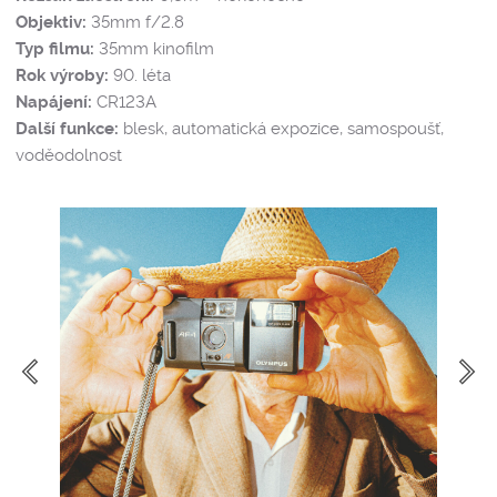
Objektiv:
35mm f/2.8
Typ filmu:
35mm kinofilm
Rok výroby:
90. léta
Napájení:
CR123A
Další funkce:
blesk, automatická expozice, samospoušť,
voděodolnost