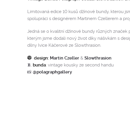
Limitovaná edice 10 kusů džínové bundy, kterou jsm
spolupráci s designérem Martinem Czellerem a pro
Jedná se o kvalitní džínové bundy různých značek 
kterým jsme dodali nový život díky nášivkám s desi
dílny Ivice Káčerové ze Slowthrasion.
🧥 design:
Martin Czeller
&
Slowthrasion
🧵
bunda
: vintage kousky ze second handu
📸
@polagraphgallery