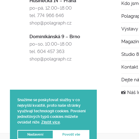
Husinecká 14 – Praha
Kdo jsm
po–pá, 12.00–18.00
tel. 774 966 646
Polagra
shop@polagraph.cz
Výstavy
Dominikánská 9 – Brno
Magazín
po–so, 10.00–18.00
tel. 604 457 363
Studio 
shop@polagraph.cz
Kontakt
Dejte n
📸 Náš 
Snažíme se poskytovat služby v co
nejvyšší kvalitě, proto naše stránky
využívají technologii cookies. Povolení
jednotlivých typů cookies můžete
ovládat níže.
Zjistit více
.
Nastavení
Povolit vše