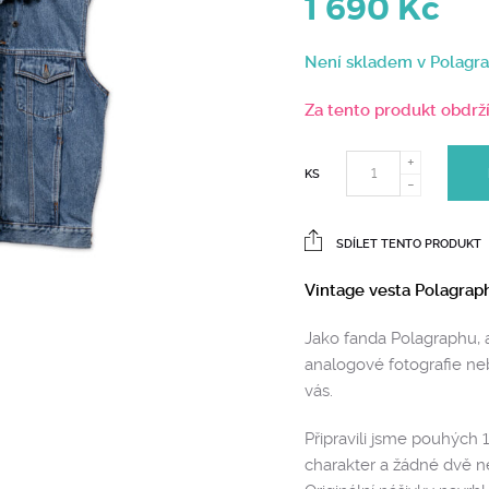
1 690
Kč
Není skladem v Polagr
Za tento produkt obdrž
KS
SDÍLET TENTO PRODUKT
Vintage vesta Polagraph
Jako fanda Polagraphu, 
analogové fotografie ne
vás.
Připravili jsme pouhých 
charakter a žádné dvě ne