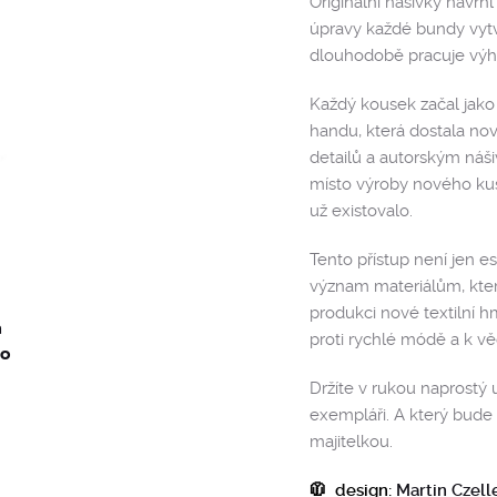
Originální nášivky navrhl
úpravy každé bundy vytvo
dlouhodobě pracuje výhra
Každý kousek začal jako
handu, která dostala nov
detailů a autorským náši
místo výroby nového kusu 
už existovalo.
Tento přístup není jen es
význam materiálům, kte
produkci nové textilní 
a
proti rychlé módě a k 
bo
Držíte v rukou naprostý 
exempláři. A který bude 
majitelkou.
🧥 design:
Martin Czell