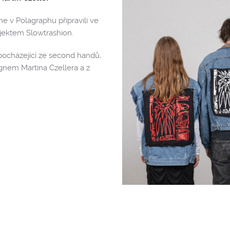
e v Polagraphu připravili ve
jektem Slowtrashion.
pocházející ze second handů,
gnem Martina Czellera a z