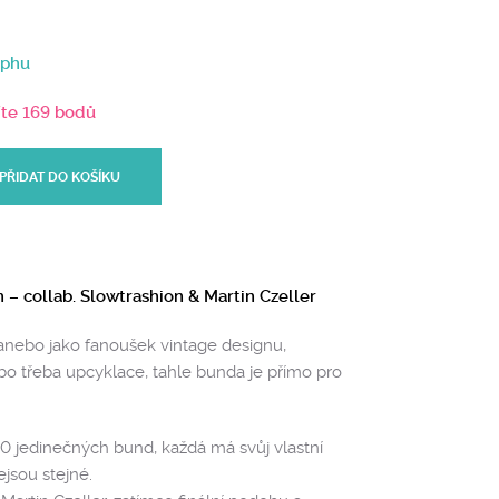
aphu
íte 169 bodů
PŘIDAT DO KOŠÍKU
 – collab. Slowtrashion & Martin Czeller
anebo jako fanoušek vintage designu,
bo třeba upcyklace, tahle bunda je přímo pro
10 jedinečných bund, každá má svůj vlastní
jsou stejné.