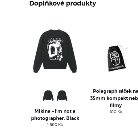
Doplňkové produkty
Polagraph sáček n
35mm kompakt ne
filmy
Mikina – I’m not a
100
Kč
photographer. Black
1 690
Kč