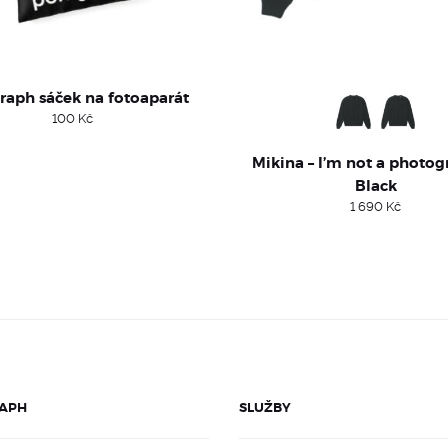
raph sáček na fotoaparát
100
Kč
Mikina – I’m not a photog
Black
1 690
Kč
APH
SLUŽBY