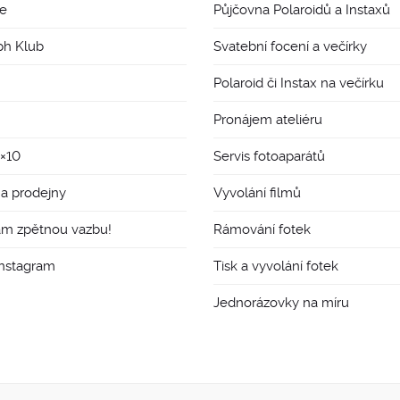
e
Půjčovna Polaroidů a Instaxů
ph Klub
Svatební focení a večírky
Polaroid či Instax na večírku
Pronájem ateliéru
8×10
Servis fotoaparátů
 a prodejny
Vyvolání filmů
ám zpětnou vazbu!
Rámování fotek
Instagram
Tisk a vyvolání fotek
Jednorázovky na míru