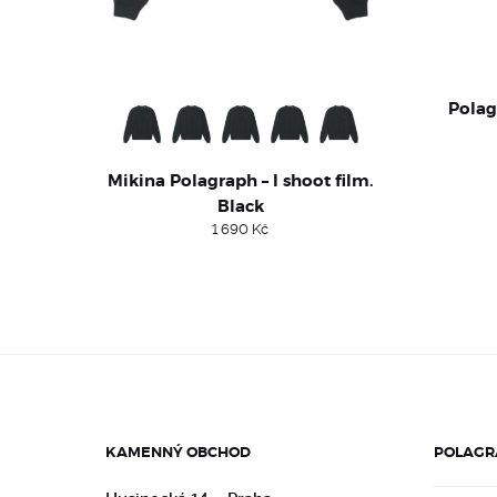
Polag
Mikina Polagraph – I shoot film.
Black
1 690
Kč
KAMENNÝ OBCHOD
POLAGR