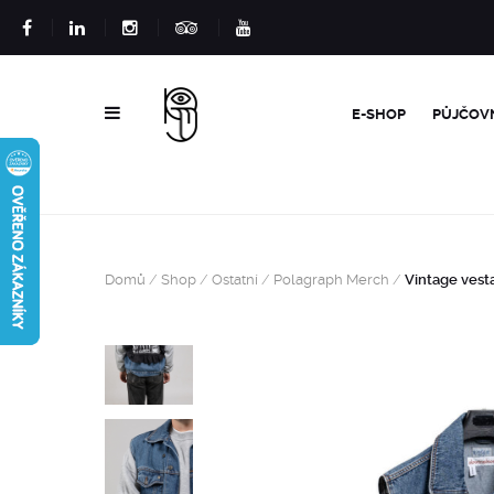
E-SHOP
PŮJČOV
Domů
/
Shop
/
Ostatní
/
Polagraph Merch
/
Vintage vesta