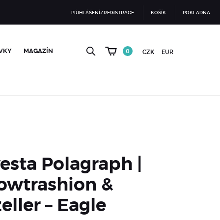
PŘIHLÁŠENÍ/REGISTRACE
KOŠÍK
POKLADNA
VKY
MAGAZÍN
0
CZK
EUR
esta Polagraph |
lowtrashion &
eller – Eagle