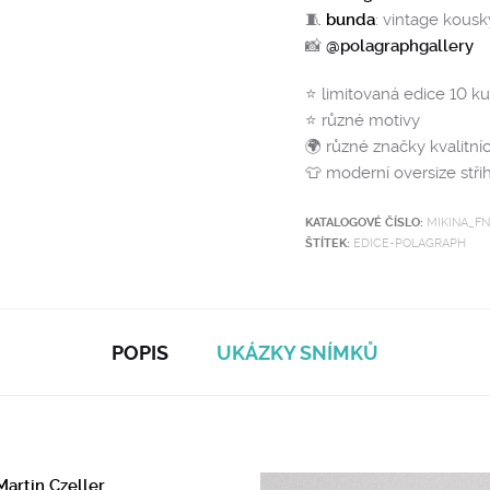
🧵
bunda
: vintage kous
📸
@polagraphgallery
⭐️ limitovaná edice 10 k
⭐️ různé motivy
🌍 různé značky kvalitn
👕 moderní oversize stř
KATALOGOVÉ ČÍSLO:
MIKINA_FN
ŠTÍTEK:
EDICE-POLAGRAPH
POPIS
UKÁZKY SNÍMKŮ
Martin Czeller