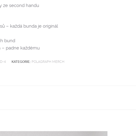
ky ze second handu
usů – každá bunda je originál
ích bund
ih – padne každému
D-4
KATEGORIE:
POLAGRAPH MERCH