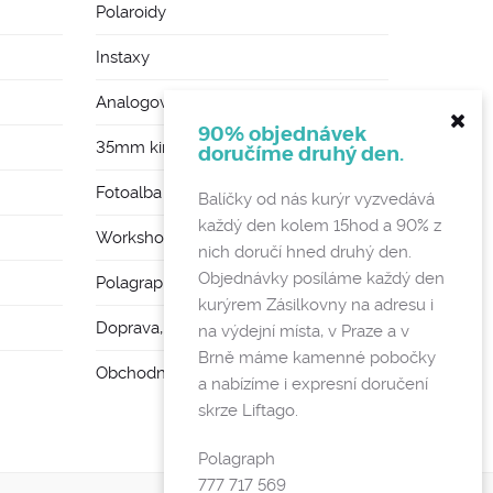
Polaroidy
Instaxy
Analogové foťáky
90% objednávek
35mm kinofilmy
doručíme druhý den.
Fotoalba a rámy
Balíčky od nás kurýr vyzvedává
každý den kolem 15hod a 90% z
Workshopy
nich doručí hned druhý den.
Objednávky posíláme každý den
Polagraph Mates
kurýrem Zásilkovny na adresu i
Doprava, poštovné a vratky
na výdejní místa, v Praze a v
Brně máme kamenné pobočky
Obchodní podmínky a GDPR
a nabízíme i expresní doručení
skrze Liftago.
Polagraph
777 717 569