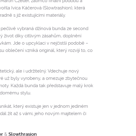
 Martin Czeller, zatímco finální podobu a
řila Ivica Káčerová (Slowtrashion), která
dně s již existujícími materiály.
 pečlivě vybraná džínová bunda ze second
ý život díky citlivým zásahům, doplnění
vkám. Jde o upcyklaci v nejčistší podobě –
oblečení vzniká originál, který rozvíjí to, co
tetický, ale i udržitelný. Vdechuje nový
ré už byly vyrobeny, a omezuje zbytečnou
hmoty. Každá bunda tak představuje malý krok
vědomému stylu.
unikát, který existuje jen v jednom jediném
dál žít až s vámi, jeho novým majitelem či
er
&
Slowthrasion