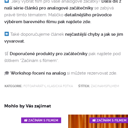
Jaký vybrat film pro vaše analogové začátky?
Další díl z
naší série článků pro analogové začátečníky
se zabývá
právě tímto tématem. Maličko
detailnějšího průvodce
výběrem barevného filmu pak najdete zde.
Také doporučujeme článek
nejčastější chyby a jak se jim
vyvarovat.
🛒
Doporučené produkty pro začátečníky
pak najdete pod
štítkem “Začínám s filmem”.
🎓
Workshop focení na analog
si můžete rezervovat zde.
KATEGORIE:
FOTOAPARÁTY
,
KLASICKÁ FOTKA
ŠTÍTEK:
ZACINAMSFILMEM
Mohlo by Vás zajímat
📸 ZAČÍNÁM S FILMEM
📸 ZAČÍNÁM S FILMEM