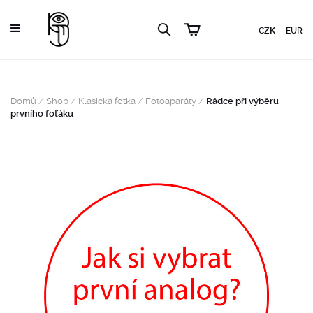
CZK
EUR
Domů
/
Shop
/
Klasická fotka
/
Fotoaparáty
/
Rádce při výběru
prvního foťáku