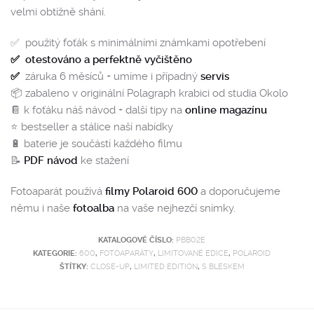
velmi obtížně shání.
✅ použitý foťák s minimálními známkami opotřebení
✅
otestováno a perfektně vyčištěno
✅
záruka 6 měsíců + umíme i případný
servis
📦 zabaleno v originální Polagraph krabici od studia Okolo
📔 k foťáku náš návod + další tipy na
online magazínu
⭐️ bestseller a stálice naší nabídky
🔋 baterie je součástí každého filmu
📝
PDF návod
ke stažení
Fotoaparát používá
filmy Polaroid 600
a doporučujeme
němu i naše
fotoalba
na vaše nejhezčí snímky.
KATALOGOVÉ ČÍSLO:
PBB02E
KATEGORIE:
600
,
FOTOAPARÁTY
,
LIMITOVANÉ EDICE
,
POLAROID
ŠTÍTKY:
CLOSE-UP
,
LIMITED EDITION
,
S BLESKEM