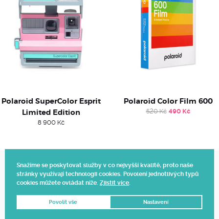
Polaroid SuperColor Esprit
Polaroid Color Film 600
Original
Current
Limited Edition
520
Kč
490
Kč
price
price
8 900
Kč
was:
is:
520 Kč.
490 Kč.
Snažíme se poskytovat služby v co nejvyšší kvalitě, proto naše
stránky využívají technologii cookies. Povolení jednotlivých typů
Web vytvořil Polagraph
cookies můžete ovládat níže.
Zjistit více
.
© 2025.
Povolit vše
Nastavení
DNES OBJEDNÁTE, ZÍTRA DODÁME 📦