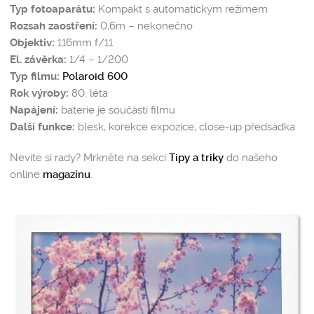
Typ fotoaparátu:
Kompakt s automatickým režimem
Rozsah zaostření:
0,6m – nekonečno
Objektiv:
116mm f/11
El. závěrka:
1/4 – 1/200
Typ filmu:
Polaroid 600
Rok výroby:
80. léta
Napájení:
baterie je součástí filmu
Další funkce:
blesk, korekce expozice, close-up předsádka
Nevíte si rady? Mrkněte na sekci
Tipy a triky
do našeho
online
magazínu
.