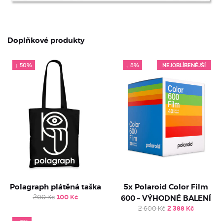
Doplňkové produkty
↓ 50%
↓ 8%
NEJOBLÍBENĚJŠÍ
Polagraph plátěná taška
5x Polaroid Color Film
Original
Current
200
Kč
100
Kč
600 – VÝHODNÉ BALENÍ
price
price
Original
Current
2 600
Kč
2 388
Kč
was:
is:
price
price
200 Kč.
100 Kč.