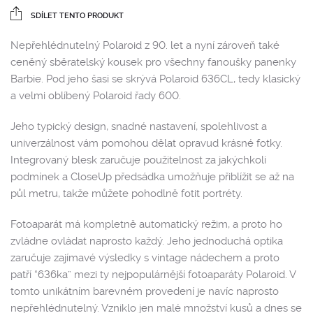
SDÍLET TENTO PRODUKT
Nepřehlédnutelný Polaroid z 90. let a nyní zároveň také
ceněný sběratelský kousek pro všechny fanoušky panenky
Barbie. Pod jeho šasi se skrývá Polaroid 636CL, tedy klasický
a velmi oblíbený Polaroid řady 600.
Jeho typický design, snadné nastavení, spolehlivost a
univerzálnost vám pomohou dělat opravud krásné fotky.
Integrovaný blesk zaručuje použitelnost za jakýchkoli
podmínek a CloseUp předsádka umožňuje přiblížit se až na
půl metru, takže můžete pohodlně fotit portréty.
Fotoaparát má kompletně automatický režim, a proto ho
zvládne ovládat naprosto každý. Jeho jednoduchá optika
zaručuje zajímavé výsledky s vintage nádechem a proto
patří “636ka” mezi ty nejpopulárnější fotoaparáty Polaroid. V
tomto unikátním barevném provedení je navíc naprosto
nepřehlédnutelný. Vzniklo jen malé množství kusů a dnes se