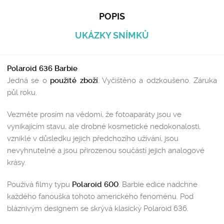
POPIS
UKÁZKY SNÍMKŮ
Polaroid 636 Barbie
Jedná se o
použité zboží
. Vyčištěno a odzkoušeno. Záruka
půl roku.
Vezměte prosím na vědomí, že fotoaparáty jsou ve
vynikajícím stavu, ale drobné kosmetické nedokonalosti,
vzniklé v důsledku jejich předchozího užívání, jsou
nevyhnutelné a jsou přirozenou součástí jejich analogové
krásy.
Používá filmy typu
Polaroid 600
. Barbie edice nadchne
každého fanouška tohoto amerického fenoménu. Pod
bláznivým designem se skrývá klasický Polaroid 636.