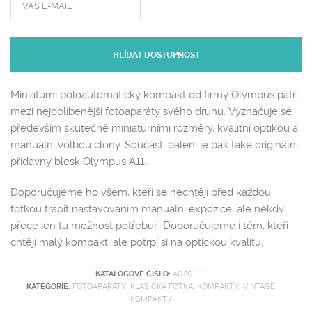
HLÍDAT DOSTUPNOST
Miniaturní poloautomatický kompakt od firmy Olympus patří
mezi nejoblíbenější fotoaparáty svého druhu. Vyznačuje se
především skutečně miniaturními rozměry, kvalitní optikou a
manuální volbou clony. Součástí balení je pak také originální
přídavný blesk Olympus A11.
Doporučujeme ho všem, kteří se nechtějí před každou
fotkou trápit nastavováním manuální expozice, ale někdy
přece jen tu možnost potřebují. Doporučujeme i těm, kteří
chtějí malý kompakt, ale potrpí si na optickou kvalitu.
KATALOGOVÉ ČÍSLO:
A020-1-1
KATEGORIE:
FOTOAPARÁTY
,
KLASICKÁ FOTKA
,
KOMPAKTY
,
VINTAGE
KOMPAKTY