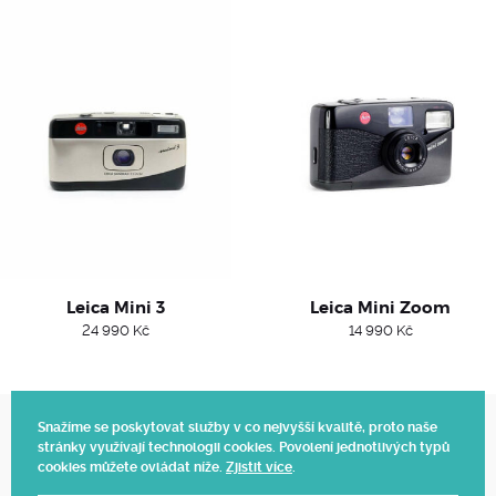
Leica Mini 3
Leica Mini Zoom
24 990
Kč
14 990
Kč
Snažíme se poskytovat služby v co nejvyšší kvalitě, proto naše
stránky využívají technologii cookies. Povolení jednotlivých typů
Web vytvořil Polagraph
cookies můžete ovládat níže.
Zjistit více
.
© 2025.