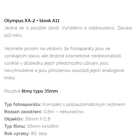
Olympus XA-2 + blesk A11
Jedná se o použité zboží. Vyčištěno a odzkoušeno. Záruka
půl roku.
Vezměte prosím na vědomí, že fotoaparáty jsou ve
vynikajícím stavu, ale drobné kosmetické nedokonalosti,
vzniklé v důsledku jejich předchozího užívání, jsou
nevyhnutelné a jsou přirozenou součástí jejich analogové
krásy.
Používá
filmy typu 35mm
.
Typ fotoaparátu:
Kompakt s poloautomatickým režimem
Rozsah zaostření:
0,8m – nekonečno
Objektiv:
35mm f/2.8
Typ filmu:
35mm kinofilm
Rok výroby:
80. léta