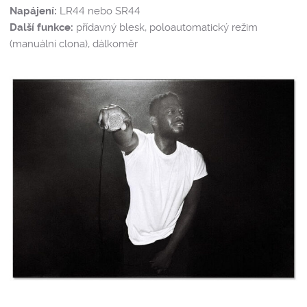
Napájení:
LR44 nebo SR44
Další funkce:
přídavný blesk, poloautomatický režim
(manuální clona), dálkoměr