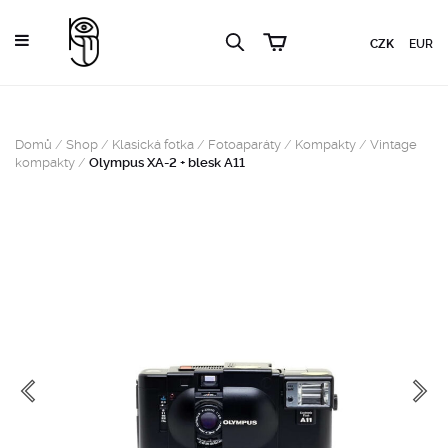
CZK
EUR
Domů
/
Shop
/
Klasická fotka
/
Fotoaparáty
/
Kompakty
/
Vintage
kompakty
/
Olympus XA-2 + blesk A11