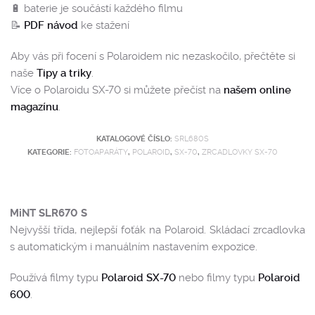
🔋 baterie je součástí každého filmu
📝
PDF návod
ke stažení
Aby vás při focení s Polaroidem nic nezaskočilo, přečtěte si
naše
Tipy a triky
.
Více o Polaroidu SX-70 si můžete přečíst na
našem online
magazínu
.
KATALOGOVÉ ČÍSLO:
SRL680S
KATEGORIE:
FOTOAPARÁTY
,
POLAROID
,
SX-70
,
ZRCADLOVKY SX-70
MiNT SLR670 S
Nejvyšší třída, nejlepší foťák na Polaroid. Skládací zrcadlovka
s automatickým i manuálním nastavením expozice.
Používá filmy typu
Polaroid SX-70
nebo filmy typu
Polaroid
600
.