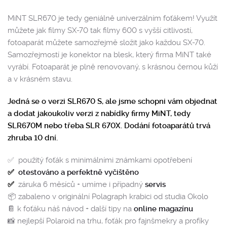
MiNT SLR670 je tedy geniálně univerzálním foťákem! Využít
můžete jak filmy SX-70 tak filmy 600 s vyšší citlivostí,
fotoaparát můžete samozřejmě složit jako každou SX-70.
Samozřejmostí je konektor na blesk, který firma MiNT také
vyrábí. Fotoaparát je plně renovovaný, s krásnou černou kůží
a v krásném stavu.
Jedná se o verzi SLR670 S, ale jsme schopni vám objednat
a dodat jakoukoliv verzi z nabídky firmy MiNT, tedy
SLR670M nebo třeba SLR 670X. Dodání fotoaparátů trvá
zhruba 10 dní.
✅ použitý foťák s minimálními známkami opotřebení
✅
otestováno a perfektně vyčištěno
✅
záruka 6 měsíců + umíme i případný
servis
📦 zabaleno v originální Polagraph krabici od studia Okolo
📔 k foťáku náš návod + další tipy na
online magazínu
📸 nejlepší Polaroid na trhu, foťák pro fajnšmekry a profíky