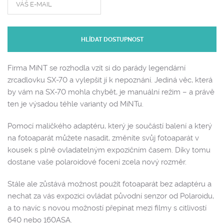
HLÍDAT DOSTUPNOST
Firma MiNT se rozhodla vzít si do parády legendární
zrcadlovku SX-70 a vylepšit jí k nepoznání. Jediná věc, která
by vám na SX-70 mohla chybět, je manuální režim – a právě
ten je výsadou téhle varianty od MiNTu.
Pomocí maličkého adaptéru, který je součástí balení a který
na fotoaparát můžete nasadit, změníte svůj fotoaparát v
kousek s plně ovladatelným expozičním časem. Díky tomu
dostane vaše polaroidové focení zcela nový rozměr.
Stále ale zůstává možnost použít fotoaparát bez adaptéru a
nechat za vás expozici ovládat původní senzor od Polaroidu,
a to navíc s novou možností přepínat mezi filmy s citlivostí
640 nebo 160ASA.