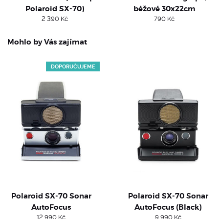
Polaroid SX-70)
béžové 30x22cm
2 390
Kč
790
Kč
Mohlo by Vás zajímat
DOPORUČUJEME
Polaroid SX-70 Sonar
Polaroid SX-70 Sonar
AutoFocus
AutoFocus (Black)
12 990
Kč
9 990
Kč