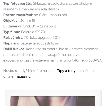
Typ fotoaparátu:
Skládací zrcadlovka s automatickým
režimem a manuálním adaptérem
Rozsah zaostření:
od 0,3m (manuálně)
Objektiv:
116mm f8
El. závěrka:
1/2000 – 1s nebo B
Typ filmu:
Polaroid SX-70
Rok výroby:
70. léta, upgrade 2016
Napájení:
baterie je součástí filmu
Další funkce:
konektor na externí blesk, korekce expozice,
manuální ostření, manuální adaptér na nastavení
expozičního času, nastavení na filmy typu 640 nebo 160ASA
Nevíte si rady? Mrkněte na sekci
Tipy a triky
do našeho
online
magazínu
.