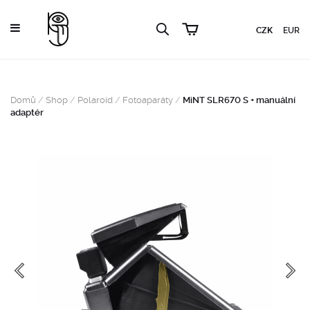
CZK
EUR
Domů
/
Shop
/
Polaroid
/
Fotoaparáty
/
MiNT SLR670 S + manuální
adaptér