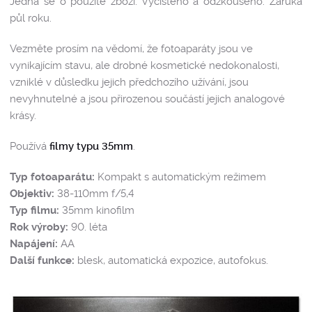
Jedná se o použité zboží. Vyčištěno a odzkoušeno. Záruka
půl roku.
Vezměte prosím na vědomí, že fotoaparáty jsou ve
vynikajícím stavu, ale drobné kosmetické nedokonalosti,
vzniklé v důsledku jejich předchozího užívání, jsou
nevyhnutelné a jsou přirozenou součástí jejich analogové
krásy.
Používá
filmy typu 35mm
.
Typ fotoaparátu:
Kompakt s automatickým režimem
Objektiv:
38-110mm f/5,4
Typ filmu:
35mm kinofilm
Rok výroby:
90. léta
Napájení:
AA
Další funkce:
blesk, automatická expozice, autofokus.