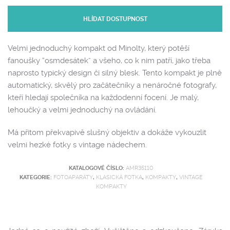
HLÍDAT DOSTUPNOST
Velmi jednoduchý kompakt od Minolty, který potěší
fanoušky “osmdesátek” a všeho, co k nim patří, jako třeba
naprosto typický design či silný blesk. Tento kompakt je plně
automatický, skvělý pro začátečníky a nenáročné fotografy,
kteří hledají společníka na každodenní focení. Je malý,
lehoučký a velmi jednoduchý na ovládání.
Má přitom překvapivě slušný objektiv a dokáže vykouzlit
velmi hezké fotky s vintage nádechem.
KATALOGOVÉ ČÍSLO:
AMR35110
KATEGORIE:
FOTOAPARÁTY
,
KLASICKÁ FOTKA
,
KOMPAKTY
,
VINTAGE
KOMPAKTY