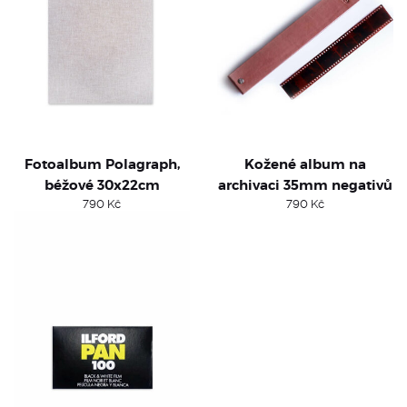
Fotoalbum Polagraph,
Kožené album na
béžové 30x22cm
archivaci 35mm negativů
790
Kč
790
Kč