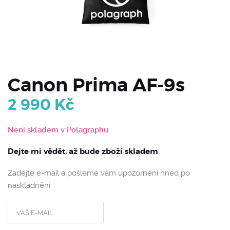
Canon Prima AF-9s
2 990
Kč
Není skladem v Polagraphu
Dejte mi vědět, až bude zboží skladem
Zadejte e-mail a pošleme vám upozornění hned po
naskladnění.