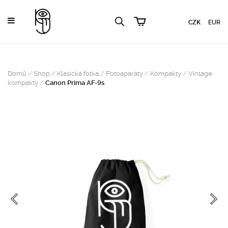
CZK
EUR
Domů
/
Shop
/
Klasická fotka
/
Fotoaparáty
/
Kompakty
/
Vintage
kompakty
/
Canon Prima AF-9s