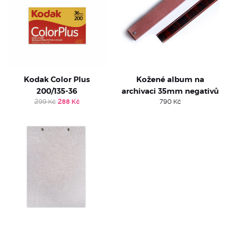
Kodak Color Plus
Kožené album na
200/135-36
archivaci 35mm negativů
Original
Current
299
Kč
288
Kč
790
Kč
price
price
was:
is:
299 Kč.
288 Kč.