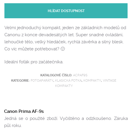
HLÍDAT DOSTUPNOST
Velmi jednoduchý kompakt, jeden ze základních modelů od
Canonu z konce devadesátých let. Super snadné ovládání,
lehoučké tělo, velký hledáček, rychlá závěrka a silný blesk.
Co víc můžete potřebovat? 🙂
Ideální foťák pro začátečníka.
KATALOGOVÉ ČÍSLO:
ACPAF9S
KATEGORIE:
FOTOAPARÁTY
,
KLASICKÁ FOTKA
,
KOMPAKTY
,
VINTAGE
KOMPAKTY
Canon Prima AF-9s
Jedná se o použité zboží. Vyčištěno a odzkoušeno. Záruka
půl roku.