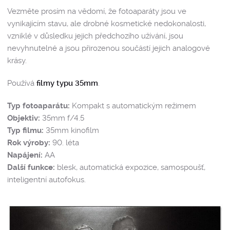
Vezměte prosím na vědomí, že fotoaparáty jsou ve
vynikajícím stavu, ale drobné kosmetické nedokonalosti,
vzniklé v důsledku jejich předchozího užívání, jsou
nevyhnutelné a jsou přirozenou součástí jejich analogové
krásy.
Používá
filmy typu 35mm
.
Typ fotoaparátu:
Kompakt s automatickým režimem
Objektiv:
35mm f/4.5
Typ filmu:
35mm kinofilm
Rok výroby:
90. léta
Napájení:
AA
Další funkce:
blesk, automatická expozice, samospoušť,
inteligentní autofokus.