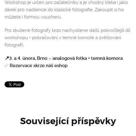
Workshop je určen pro začátečníky a je vhodný třeba i jako
dárek pro nadšence do klasické fotografie. Zakoupit si ho
můžete i formou voucheru.
Pro zkušené fotografy brzo nachystáme další, pokročilejší díl
workshopu + pokračování v temné komoře a zvětšování
fotografií.
📍3. a 4. února, Brno – analogová fotka + temná komora
✅
Rezervace skrze náš eshop
.
Související příspěvky