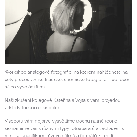
Workshop analogové fotografie, na kterém nahlédnete na
celý proces vzniku klasické, chemické fotografie – od focení
až po vyvolání filmu.
Naši zkušení kolegové Kateřina a Vojta s vámi projedou
základy focení na kinofilm.
V sobotu vám nejprve vysvětlíme trochu nutné teorie –
seznámíme vás s různými typy fotoaparátů a zacházení s
nimi, se specifikami různých filmů a formátů, s teorií