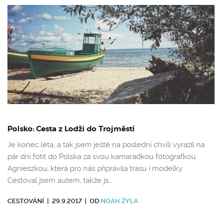
Polsko: Cesta z Lodži do Trojměstí
Je konec léta, a tak jsem ještě na poslední chvíli vyrazil na
pár dní fotit do Polska za svou kamarádkou fotografkou
Agnieszkou, která pro nás připravila trasu i modelky.
Cestoval jsem autem, takže js…
CESTOVÁNÍ
|
29.9.2017
|
OD
NOAH ŽYLA