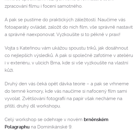
zpracování filmu i focení samotného.
A pak se pustíme do praktických záležitostí. Naučíme vás
fotoaparáty ovládat, založit do nich film, vše správně nastavit
a správně naexponovat. Vyzkoušíte si to pěkně v praxi!
Vojta s Kateřinou vám ukážou spoustu triků, jak dosáhnout
co nejlepších výsledků. A pak si společně zafotíme v ateliéru
i v exteriéru, v ulicích Brna, kde si vše vyzkoušíte na vlastní
kůži.
Druhý den vás čeká opět dávka teorie – a pak se vrhneme
do temné komory, kde vás naučíme si nafocený film sami
vyvolat. Zvětšování fotografií na papír však necháme na
příští, druhý díl workshopu.
Celý workshop se odehraje v novém
brněnském
Polagraphu
na Dominikánské 9.