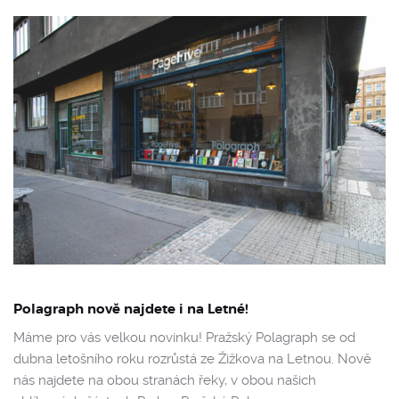
Polagraph nově najdete i na Letné!
Máme pro vás velkou novinku! Pražský Polagraph se od
dubna letošního roku rozrůstá ze Žižkova na Letnou. Nově
nás najdete na obou stranách řeky, v obou našich