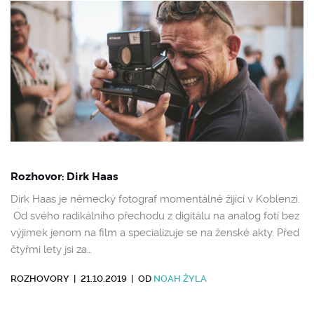
Rozhovor: Dirk Haas
Dirk Haas je německý fotograf momentálně žijící v Koblenzi.
Od svého radikálního přechodu z digitálu na analog fotí bez
výjimek jenom na film a specializuje se na ženské akty. Před
čtyřmi lety jsi za…
ROZHOVORY
|
21.10.2019
|
OD
NOAH ŽYLA