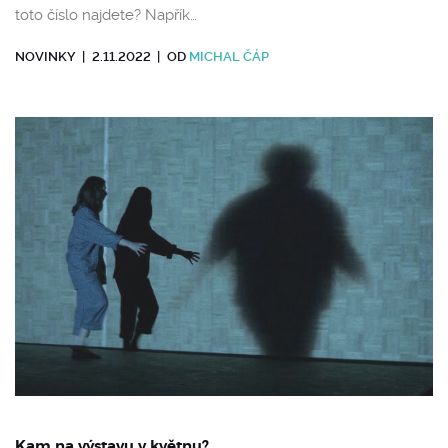
toto číslo najdete? Napřík…
NOVINKY
|
2.11.2022
|
OD
MICHAL ČÁP
Kam na výstavu v květnu?