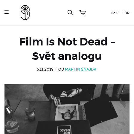
CZK
EUR
Film Is Not Dead –
Svět analogu
5.11.2019
|
OD
MARTIN ŠNAJDR