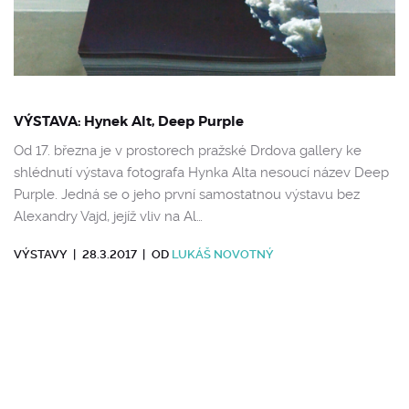
VÝSTAVA: Hynek Alt, Deep Purple
Od 17. března je v prostorech pražské Drdova gallery ke
shlédnutí výstava fotografa Hynka Alta nesoucí název Deep
Purple. Jedná se o jeho první samostatnou výstavu bez
Alexandry Vajd, jejíž vliv na Al…
VÝSTAVY
|
28.3.2017
|
OD
LUKÁŠ NOVOTNÝ