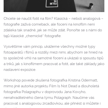
Chcete se naučit fotit na film? Klasická – neboli analogová –
fotografie zažívá comeback, ale focení na kinofilm není
zdaleka tak snadné, jak se může zdát. Ponořte se s námi do
tajů klasické „chemické“ fotografie.
Vysvětlíme vám princip, ukážeme všechny možné typy
fotoaparátů i filmů a rozdíly mezi nimi, abychom se hned na
to společně vrhli na samotné focení a ukázali si spoustu tipů
a triků, jak s kinofilmem pracovat a fotit, ale také základy jako
nastavení expozice.
Workshop povede zkušená fotografka Kristina Odermatt,
mimo jiné autorka projektu Film Is Not Dead a dlouholetá
fotografka Polagraphu v doprovodu Jana Kovyho,
nenahraditelného člena týmu Polagraph. Naučíme vás
pracovat s analogovou zrcadlovkou, ale přinést si můžete i