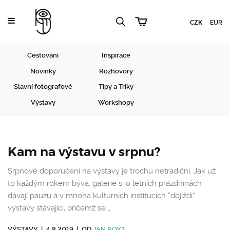
CZK
EUR
Cestování
Inspirace
Novinky
Rozhovory
Slavní fotografové
Tipy a Triky
Výstavy
Workshopy
Kam na výstavu v srpnu?
Srpnové doporučení na výstavy je trochu netradiční. Jak už
to každým rokem bývá, galerie si o letních prázdninách
dávají pauzu a v mnoha kulturních institucích “dojíždí”
výstavy stávající, přičemž se …
VÝSTAVY
|
4.8.2019
|
OD
JAN ROYT