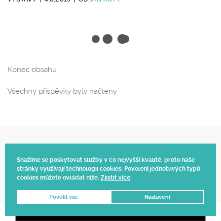
Konec obsahu
Všechny příspěvky byly načteny
Web vytvořil Polagraph
Snažíme se poskytovat služby v co nejvyšší kvalitě, proto naše
© 2025.
stránky využívají technologii cookies. Povolení jednotlivých typů
cookies můžete ovládat níže.
Zjistit více
.
Povolit vše
Nastavení
DNES OBJEDNÁTE, ZÍTRA DODÁME 📦