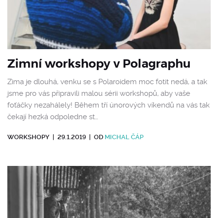
Zimní workshopy v Polagraphu
Zima je dlouhá, venku se s Polaroidem moc fotit nedá, a tak
jsme pro vás připravili malou sérii workshopů, aby vaše
foťáčky nezahálely! Během tří únorových víkendů na vás tak
čekají hezká odpoledne st…
WORKSHOPY
|
29.1.2019
|
OD
MICHAL ČÁP