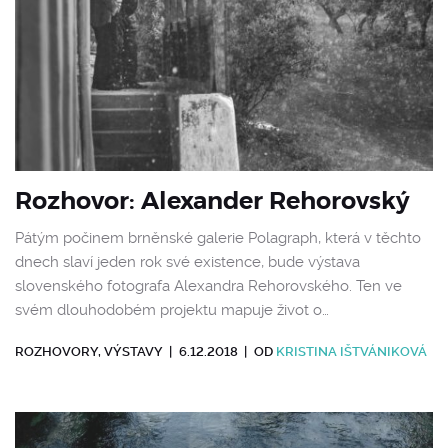
Rozhovor: Alexander Rehorovský
Pátým počinem brněnské galerie Polagraph, která v těchto
dnech slaví jeden rok své existence, bude výstava
slovenského fotografa Alexandra Rehorovského. Ten ve
svém dlouhodobém projektu mapuje život o…
ROZHOVORY
,
VÝSTAVY
|
6.12.2018
|
OD
KRISTINA IŠTVÁNIKOVÁ