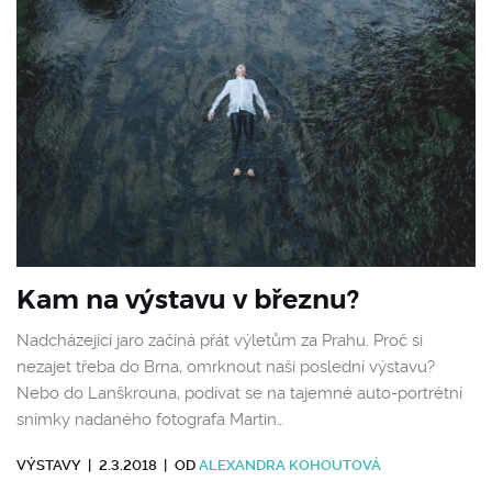
Kam na výstavu v březnu?
Nadcházející jaro začíná přát výletům za Prahu. Proč si
nezajet třeba do Brna, omrknout naši poslední výstavu?
Nebo do Lanškrouna, podívat se na tajemné auto-portrétní
snímky nadaného fotografa Martin…
VÝSTAVY
|
2.3.2018
|
OD
ALEXANDRA KOHOUTOVÁ