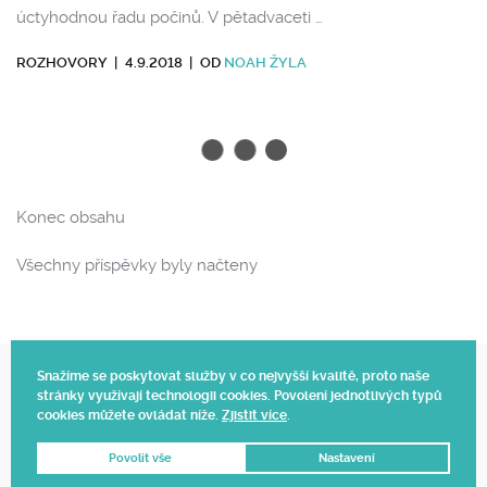
úctyhodnou řadu počinů. V pětadvaceti …
ROZHOVORY
|
4.9.2018
|
OD
NOAH ŽYLA
Konec obsahu
Všechny příspěvky byly načteny
Snažíme se poskytovat služby v co nejvyšší kvalitě, proto naše
stránky využívají technologii cookies. Povolení jednotlivých typů
Web vytvořil Polagraph
cookies můžete ovládat níže.
Zjistit více
.
© 2025.
Povolit vše
Nastavení
DNES OBJEDNÁTE, ZÍTRA DODÁME 📦