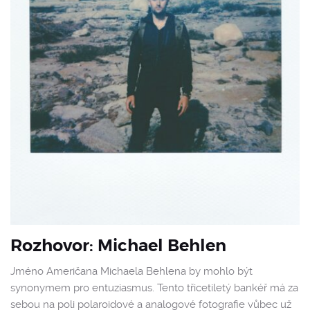
Rozhovor: Michael Behlen
Jméno Američana Michaela Behlena by mohlo být
synonymem pro entuziasmus. Tento třicetiletý bankéř má za
sebou na poli polaroidové a analogové fotografie vůbec už