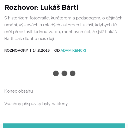
Rozhovor: Lukáš Bártl
S historikem fotografie, kurátorem a pedagogem, o dějinách
umění, výstavách a mladých autorech Lukáši, kdybych tě
měl představit jednou větou, mohl bych říct, že jsi? Lukáš
Bártl. Jak dlouho učíš ději…
ROZHOVORY
|
14.3.2019
|
OD
ADAM KENCKI
Konec obsahu
Všechny příspěvky byly načteny