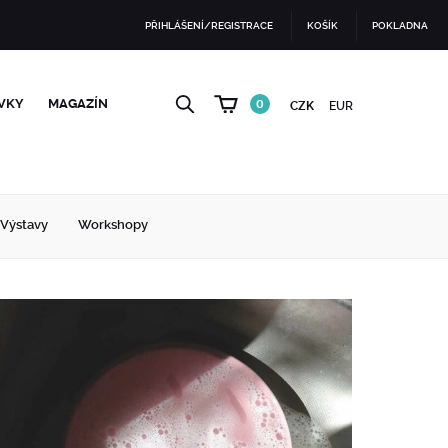
PŘIHLÁŠENÍ/REGISTRACE
KOŠÍK
POKLADNA
VKY
MAGAZÍN
0
CZK
EUR
Výstavy
Workshopy