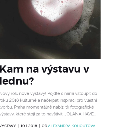
Kam na výstavu v
lednu?
Nový rok, nové výstavy! Pojďte s námi vstoupit do
roku 2018 kulturně a načerpat inspiraci pro vlastní
tvorbu. Praha momentálně nabízí tři fotografické
výstavy, které stojí za to navštívit. JOLANA HAVE…
VÝSTAVY
|
10.1.2018
|
OD
ALEXANDRA KOHOUTOVÁ