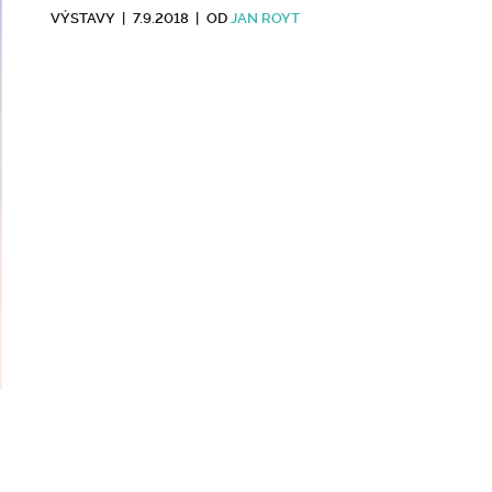
VÝSTAVY
|
7.9.2018
|
OD
JAN ROYT