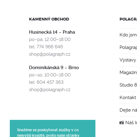
KAMENNÝ OBCHOD
POLAGR
Husinecká 14 – Praha
Kdo jsm
po–pá, 12.00–18.00
tel. 774 966 646
Polagra
shop@polagraph.cz
Výstavy
Dominikánská 9 – Brno
Magazín
po–so, 10.00–18.00
tel. 604 457 363
Studio 
shop@polagraph.cz
Kontakt
Dejte n
📸 Náš 
Snažíme se poskytovat služby v co
nejvyšší kvalitě, proto naše stránky