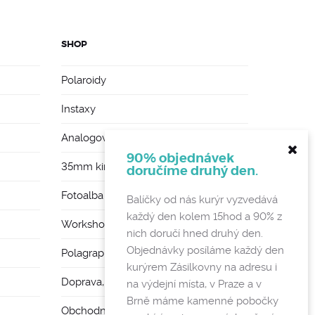
SHOP
Polaroidy
Instaxy
Analogové foťáky
90% objednávek
35mm kinofilmy
doručíme druhý den.
Fotoalba a rámy
Balíčky od nás kurýr vyzvedává
každý den kolem 15hod a 90% z
Workshopy
nich doručí hned druhý den.
Objednávky posíláme každý den
Polagraph Mates
kurýrem Zásilkovny na adresu i
Doprava, poštovné a vratky
na výdejní místa, v Praze a v
Brně máme kamenné pobočky
Obchodní podmínky a GDPR