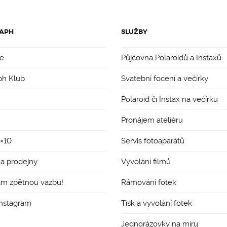
APH
SLUŽBY
e
Půjčovna Polaroidů a Instaxů
ph Klub
Svatební focení a večírky
Polaroid či Instax na večírku
Pronájem ateliéru
8×10
Servis fotoaparátů
 a prodejny
Vyvolání filmů
ám zpětnou vazbu!
Rámování fotek
Instagram
Tisk a vyvolání fotek
Jednorázovky na míru