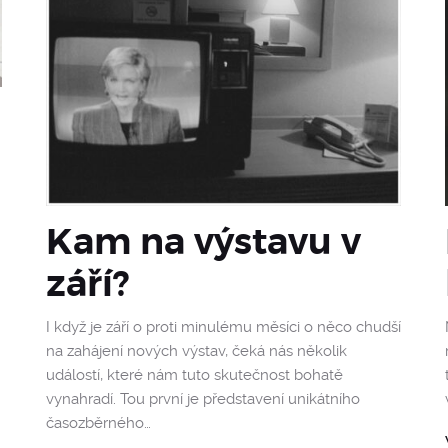
Kam na výstavu v
září?
I když je září o proti minulému měsíci o něco chudší
na zahájení nových výstav, čeká nás několik
událostí, které nám tuto skutečnost bohatě
vynahradí. Tou první je představení unikátního
časozběrného…