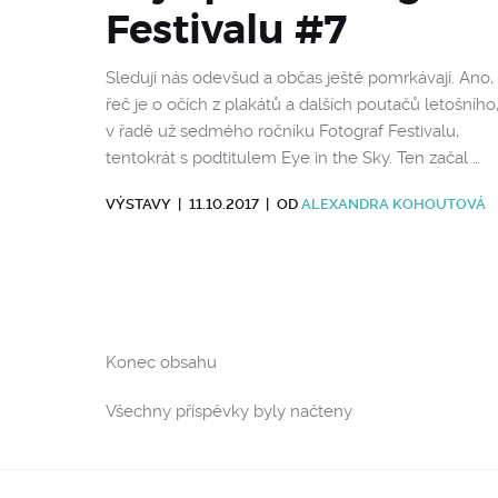
Festivalu #7
Sledují nás odevšud a občas ještě pomrkávají. Ano,
řeč je o očích z plakátů a dalších poutačů letošního
v řadě už sedmého ročníku Fotograf Festivalu,
tentokrát s podtitulem Eye in the Sky. Ten začal …
VÝSTAVY
|
11.10.2017
|
OD
ALEXANDRA KOHOUTOVÁ
Konec obsahu
Všechny příspěvky byly načteny