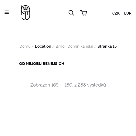
CZK
EUR
Domů
/
Location
/
Brno | Dominikánská
/
Stránka 15
Sorted
Zobrazen 169. – 180. z 288 výsledků
by
popularity