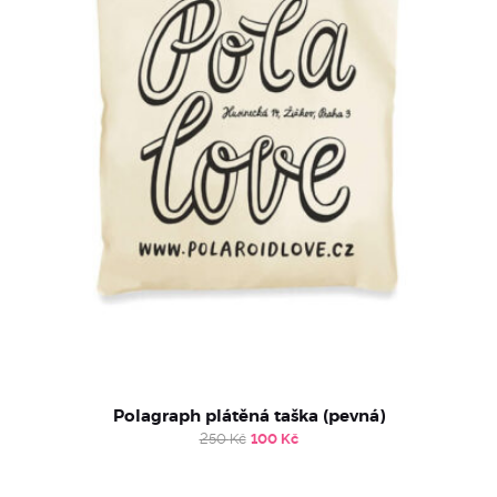
Polagraph plátěná taška (pevná)
Original
Current
250
Kč
100
Kč
price
price
was:
is:
250 Kč.
100 Kč.