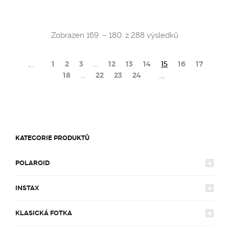
Sorted
Zobrazen 169. – 180. z 288 výsledků
by
popularity
←
1
2
3
…
12
13
14
15
16
17
→
18
…
22
23
24
KATEGORIE PRODUKTŮ
POLAROID
INSTAX
FOTOAPARÁTY
KLASICKÁ FOTKA
FOTOAPARÁTY
600
FILMY