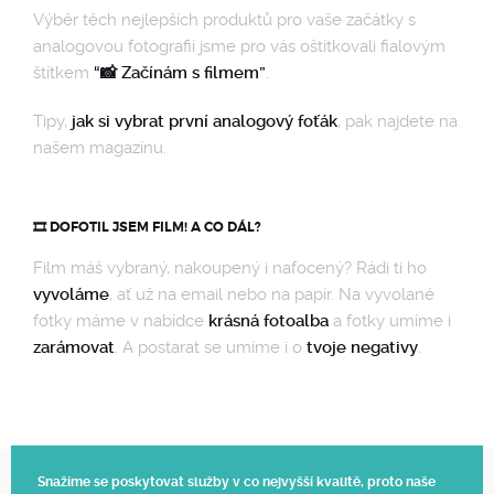
Výběr těch nejlepších produktů pro vaše začátky s
analogovou fotografií jsme pro vás oštítkovali fialovým
štítkem
“📸 Začínám s filmem”
.
Tipy,
jak si vybrat první analogový foťák
, pak najdete na
našem magazínu.
🎞️ DOFOTIL JSEM FILM! A CO DÁL?
Film máš vybraný, nakoupený i nafocený? Rádi ti ho
vyvoláme
, ať už na email nebo na papír. Na vyvolané
fotky máme v nabídce
krásná fotoalba
a fotky umíme i
zarámovat
. A postarat se umíme i o
tvoje negativy
.
Snažíme se poskytovat služby v co nejvyšší kvalitě, proto naše