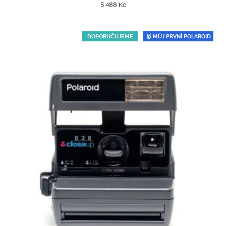
5 488
Kč
DOPORUČUJEME
🥇 MŮJ PRVNÍ POLAROID