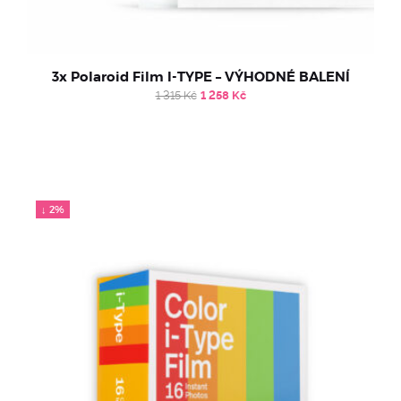
3x Polaroid Film I-TYPE – VÝHODNÉ BALENÍ
Original
Current
1 315
Kč
1 258
Kč
price
price
was:
is:
1
1
315 Kč.
258 Kč.
↓ 2%