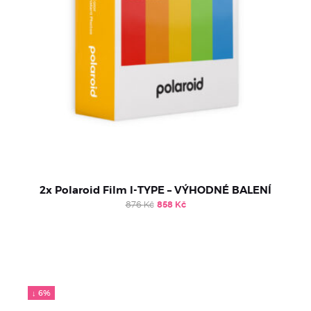
2x Polaroid Film I-TYPE – VÝHODNÉ BALENÍ
Original
Current
876
Kč
858
Kč
price
price
was:
is:
876 Kč.
858 Kč.
↓ 6%