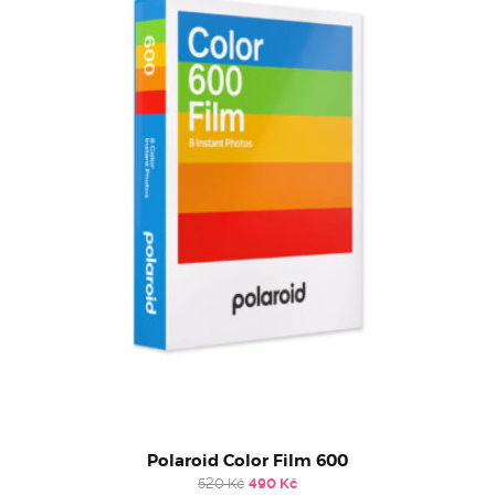
Polaroid Color Film 600
Original
Current
520
Kč
490
Kč