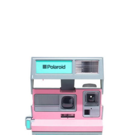
price
price
was:
is:
520 Kč.
490 Kč.