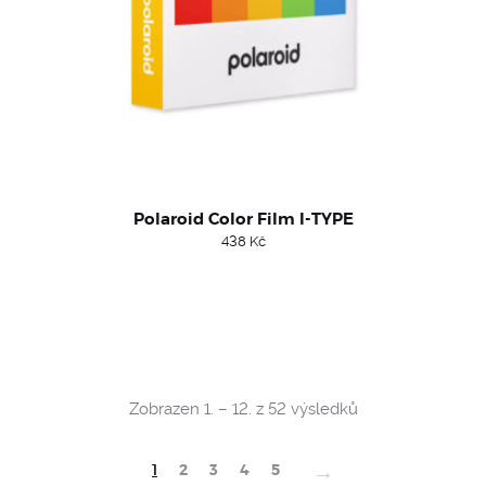
Polaroid Color Film I-TYPE
438
Kč
Sorted
Zobrazen 1. – 12. z 52 výsledků
by
popularity
→
1
2
3
4
5