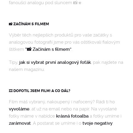
fanoušci analogu pod sluncem 📸☀️
📸 ZAČÍNÁM S FILMEM
Výběr těch nejlepších produktů pro vaše začátky s
analogovou fotografií jsme pro vás oštítkovali fialovým
štítkem
“📸 Začínám s filmem”
.
Tipy,
jak si vybrat první analogový foťák
, pak najdete na
našem magazínu.
🎞️ DOFOTIL JSEM FILM! A CO DÁL?
Film máš vybraný, nakoupený i nafocený? Rádi ti ho
vyvoláme
, ať už na email nebo na papír. Na vyvolané
fotky máme v nabídce
krásná fotoalba
a fotky umíme i
zarámovat
. A postarat se umíme i o
tvoje negativy
.