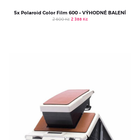
5x Polaroid Color Film 600 – VÝHODNÉ BALENÍ
Original
Current
2 600
Kč
2 388
Kč
price
price
was:
is:
2
2
600 Kč.
388 Kč.