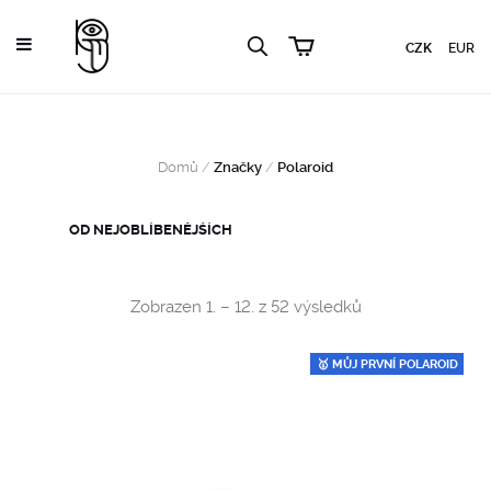
CZK
EUR
Domů
/
Značky
/
Polaroid
Sorted
Zobrazen 1. – 12. z 52 výsledků
by
popularity
🥇 MŮJ PRVNÍ POLAROID