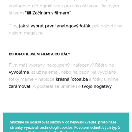
analogovou fotografií jsme pro vás oštítkovali fialovým
štítkem
“📸 Začínám s filmem”
.
Tipy,
jak si vybrat první analogový foťák
, pak najdete na
našem magazínu.
🎞️ DOFOTIL JSEM FILM! A CO DÁL?
Film máš vybraný, nakoupený i nafocený? Rádi ti ho
vyvoláme
, ať už na email nebo na papír. Na vyvolané
fotky máme v nabídce
krásná fotoalba
a fotky umíme i
zarámovat
. A postarat se umíme i o
tvoje negativy
.
Snažíme se poskytovat služby v co nejvyšší kvalitě, proto naše
stránky využívají technologii cookies. Povolení jednotlivých typů
Web vytvořil Polagraph