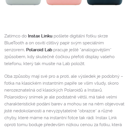
Zatímco do
Instax Linku
pošlete digitální fotku skrze
BlueTooth a on osvítí clitlivý papír svým speciálním
senzorem,
Polaroid Lab
pracuje ještě “analogovějším”
způsobem, kdy skutečně čočkou přefotí display vašeho
telefonu, který tak musíte na Lab položit.
Oba způsoby mají své pro a proti, ale výsledek je podobný –
fotka na klasickém instantním papíře se vším všudy, skoro
nerozeznatelná od klasických Polaroidů a Instaxů.
Polaroidový snímek je ale podstatně větší, má také velmi
charakteristické podání barev a mohou se na něm objevovat
jisté nedokolanosti a nevyzpytatelné “obrazce” a různé
chyby, které máme na instantní fotce tak rádi. Instax Link
oproti tomu boduje především nízkou cenou za fotku, která