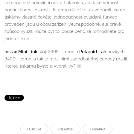
je méně než poloviční než u Polaroidu, ale také věrností
podání barev i ostrostí. Je proto důležité si uvědomit, co od
tiskárny vlastně čekáte; jednoduchost ovládání, funkce i
provedení jsou u obou zařízení velmi podobné, ale právě
způsob využití může být to, podle čeho se rozhodnete pro
jedno z nich.
Instax Mini Link
stojí 2999,- korun a
Polaroid Lab
hezkých
3490,- korun, a tak je mezi nimi zanedbatelný cenový rozdíl.
Kterou tiskárnu byste si vybrali vy? 🙂
FUJIFILM
POLAROID
TISKÁRNA