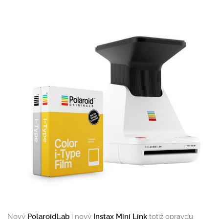
Nový
PolaroidLab
i nový
Instax Mini Link
totiž opravdu