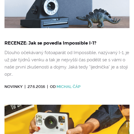
RECENZE: Jak se povedla Impossible I-1?
Dlouho očekávaný fotoaparát od Impossible, nazývaný I-1, je
už pár týdnů venku a tak je nejvyšší čas podělit se s vámi o
naše první zkušenosti a dojmy. Jaká tedy “íjednička” je a stojí
opr…
NOVINKY
|
27.6.2016
|
OD
MICHAL ČÁP