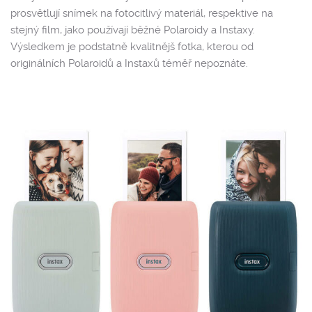
prosvětlují snímek na fotocitlivý materiál, respektive na
stejný film, jako používají běžné Polaroidy a Instaxy.
Výsledkem je podstatně kvalitnějš fotka, kterou od
originálních Polaroidů a Instaxů téměř nepoznáte.