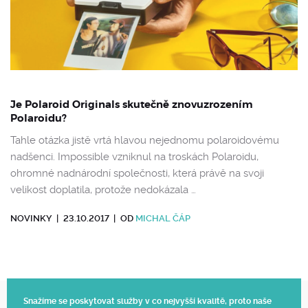
Je Polaroid Originals skutečně znovuzrozením
Polaroidu?
Tahle otázka jistě vrtá hlavou nejednomu polaroidovému
nadšenci. Impossible vzniknul na troskách Polaroidu,
ohromné nadnárodní společnosti, která právě na svoji
velikost doplatila, protože nedokázala …
NOVINKY
|
23.10.2017
|
OD
MICHAL ČÁP
Snažíme se poskytovat služby v co nejvyšší kvalitě, proto naše