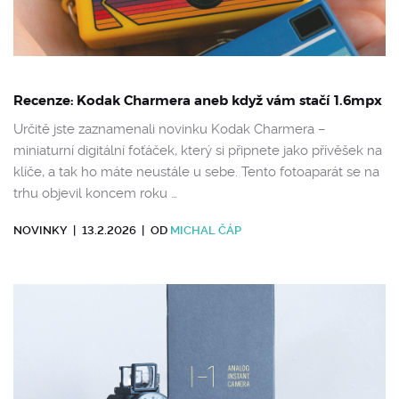
Recenze: Kodak Charmera aneb když vám stačí 1.6mpx
Určitě jste zaznamenali novinku Kodak Charmera –
miniaturní digitální foťáček, který si připnete jako přívěšek na
klíče, a tak ho máte neustále u sebe. Tento fotoaparát se na
trhu objevil koncem roku …
NOVINKY
|
13.2.2026
|
OD
MICHAL ČÁP