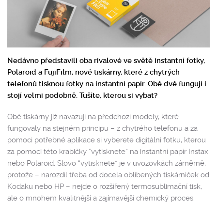
Nedávno představili oba rivalové ve světě instantní fotky,
Polaroid a FujiFilm, nové tiskárny, které z chytrých
telefonů tisknou fotky na instantní papír. Obě dvě fungují i
stojí velmi podobně. Tušíte, kterou si vybat?
Obě tiskárny již navazují na předchozí modely, které
fungovaly na stejném principu – z chytrého telefonu a za
pomoci potřebné aplikace si vyberete digitální fotku, kterou
za pomoci této krabičky “vytisknete” na instantní papír Instax
nebo Polaroid. Slovo “vytisknete” je v uvozovkách záměrně,
protože – narozdíl třeba od docela oblíbených tiskárniček od
Kodaku nebo HP – nejde o rozšířený termosublimační tisk,
ale o mnohem kvalitnější a zajímavější chemický proces.