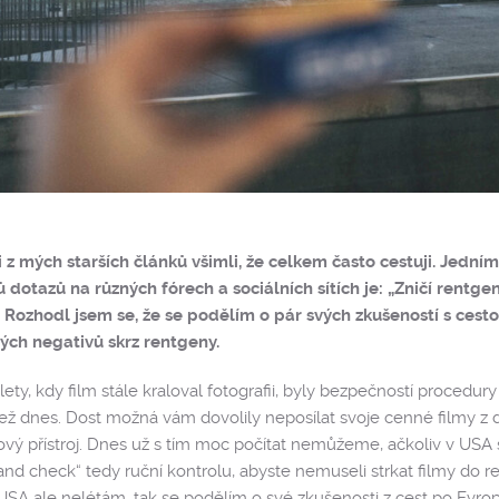
i z mých starších článků všimli, že celkem často cestuji. Jedním
 dotazů na různých fórech a sociálních sítích je: „Zničí rentgeny
 Rozhodl jsem se, že se podělím o pár svých zkušeností s cest
ých negativů skrz rentgeny.
lety, kdy film stále kraloval fotografii, byly bezpečností procedury 
než dnes. Dost možná vám dovolily neposílat svoje cenné filmy z
ový přístroj. Dnes už s tím moc počítat nemůžeme, ačkoliv v USA s
and check“ tedy ruční kontrolu, abyste nemuseli strkat filmy do
 USA ale nelétám, tak se podělím o své zkušenosti z cest po Evro