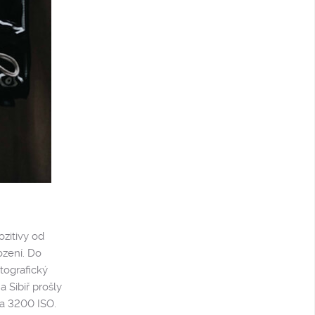
ozitivy od
ození. Do
tografický
 Sibiř prošly
na 3200 ISO.