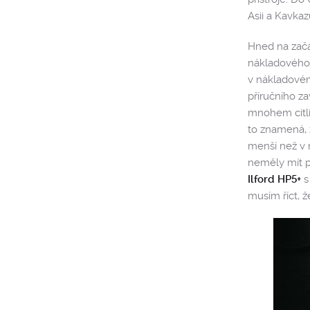
Asii a Kavkaz
Hned na začá
nákladového p
v nákladovém
příručního za
mnohem citliv
to znamená, ž
menší než v m
neměly mít pr
Ilford HP5+
s 
musím říct, 