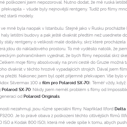
lné poškození jsem nepozoroval. Nutno dodat, že mě ruská letišt
 překvapila – všude byly nejnovější rentgeny. Tudíž pro filmy m
než starší modely.
 ve mně byla naopak v Istanbulu. Stejně jako v Rusku procházíte k
 haly letištní budovy a pak ještě dvakrát předtím než usednete do
y stály rentgeny o velikosti malé dodávky, skrz které procházela 
terá jdou do nákladového prostoru. To mě vyděsilo natolik, že jse
ureckým pohraničníkem vyjednat, že bych filmy neposílal skrz ske
elkem moje filmy absolvovaly na první cestě do Gruzie možná t
oho dvakrát v těchto hrozivě vypadajících strojích. Dával jsem fi
na přežití. Nakonec jsem byl opět příjemně překvapen. Vše bylo 
, Adox Silvermax 100 a
film pro Polaroid SX-70
). Téměř vždy, když
j
Polarod SX-70
. Nikdy jsem neměl problém s filmy od Impossible
 generací od
Polaroid Originals
.
sti nezahrnují, jsou různé speciální filmy. Například Ilford
Delta
3200. Je to právě obava z poškození těchto citlivějších filmů (Il
0 ISO a Kodak 800 ISO), která mě vede spíše k tomu, abych push