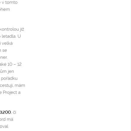
ě v tomto
nohem
ontrolou již
 letadla. U
i velká
m se
ner.
aké 10 – 12
lmům jen
v pořádku
 cestuji, mám
 Project a
 3200
, či
ford má
oval