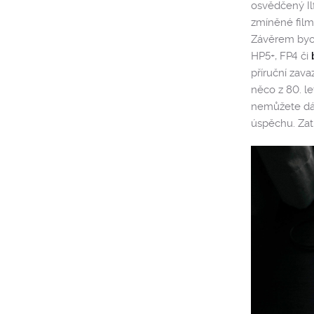
osvědčený Il
zmíněné filmy
Závěrem bych
HP5+, FP4 či
příruční zava
něco z 80. le
nemůžete dát
úspěchu. Zat