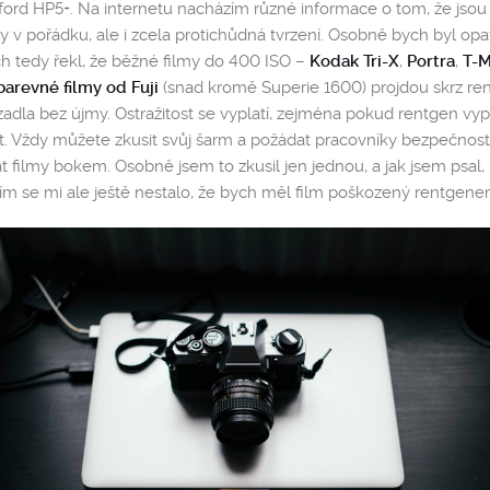
ford HP5+. Na internetu nacházím různé informace o tom, že jsou
 v pořádku, ale i zcela protichůdná tvrzení. Osobně bych byl opa
 tedy řekl, že běžné filmy do 400 ISO –
Kodak Tri-X
,
Portra
,
T-
barevné filmy od Fuji
(snad kromě Superie 1600) projdou skrz re
zadla bez újmy. Ostražitost se vyplatí, zejména pokud rentgen vy
t. Vždy můžete zkusit svůj šarm a požádat pracovníky bezpečnosti, 
 filmy bokem. Osobně jsem to zkusil jen jednou, a jak jsem psal,
ím se mi ale ještě nestalo, že bych měl film poškozený rentgene