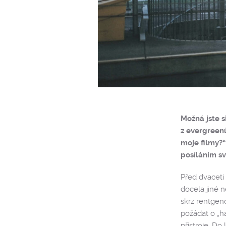
Možná jste s
z evergreenů
moje filmy?“
posíláním sv
Před dvaceti 
docela jiné 
skrz rentgen
požádat o „h
přístroje. Do