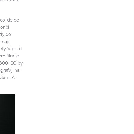
 co jde do
končí
ždy do
 mají
ty. V praxi
ro film je
i 800 ISO by
grafuji na
sílám. A