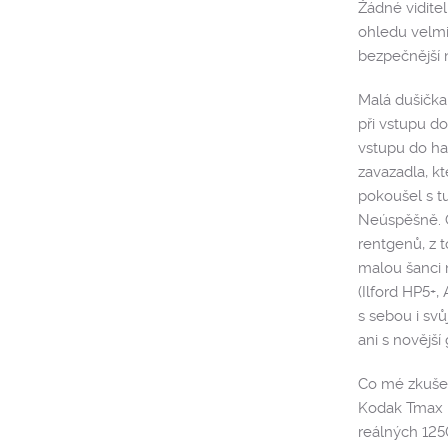
Žádné vidite
ohledu velmi
bezpečnější 
Malá dušička
při vstupu do
vstupu do hal
zavazadla, k
pokoušel s t
Neúspěšně. C
rentgenů, z t
malou šanci 
(Ilford HP5+
s sebou i svů
ani s novější
Co mé zkušeno
Kodak Tmax P
reálných 125