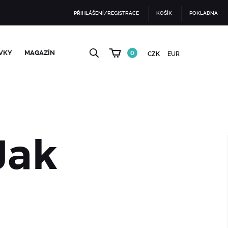
PŘIHLÁŠENÍ/REGISTRACE
KOŠÍK
POKLADNA
VKY
MAGAZÍN
0
CZK
EUR
 Jak