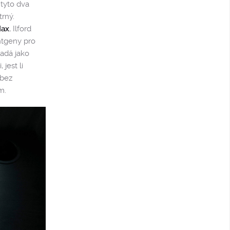
 tyto dva
trný.
Max
, Ilford
ntgeny pro
padá jako
jest li
 bez
m.