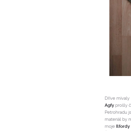
Dříve mívaly
Agfy
prošly č
Petrohradu j
materiál by m
moje
Ilford