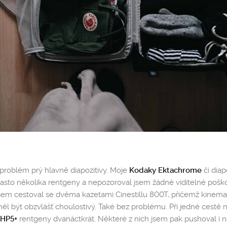
 problém prý hlavně diapozitivy. Moje
Kodaky Ektachrome
či diap
asto několika rentgeny a nepozoroval jsem žádné viditelné pošk
sem cestoval se dvěma kazetami Cinestillu 800T, přičemž kinema
ěl být obzvlášť choulostivý. Také bez problému. Při jedné cestě na
y HP5+
rentgeny dvanáctkrát. Některé z nich jsem pak pushoval i 