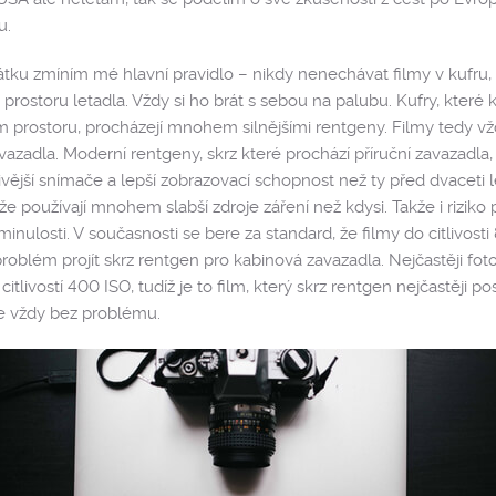
u.
tku zmíním mé hlavní pravidlo – nikdy nenechávat filmy v kufru,
rostoru letadla. Vždy si ho brát s sebou na palubu. Kufry, které 
 prostoru, procházejí mnohem silnějšími rentgeny. Filmy tedy v
vazadla. Moderní rentgeny, skrz které prochází příruční zavazadla,
ější snímače a lepší zobrazovací schopnost než ty před dvaceti le
e používají mnohem slabší zdroje záření než kdysi. Takže i riziko p
inulosti. V současnosti se bere za standard, že filmy do citlivost
oblém projít skrz rentgen pro kabinová zavazadla. Nejčastěji foto
citlivostí 400 ISO, tudíž je to film, který skrz rentgen nejčastěji po
že vždy bez problému.