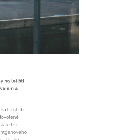
 na letišti
ováním a
na letištích
 dovolené
tále lze
 rentgenového
pě, Rusku,