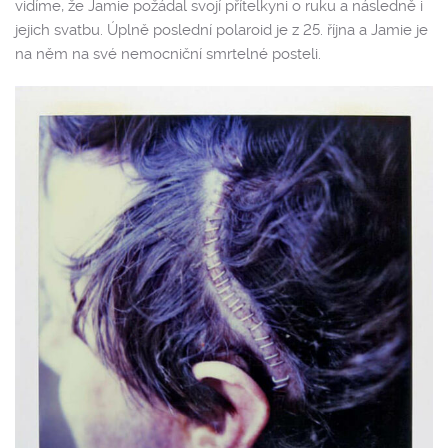
vidíme, že Jamie požádal svojí přítelkyni o ruku a následně i
jejich svatbu. Úplně poslední polaroid je z 25. října a Jamie je
na něm na své nemocniční smrtelné posteli.