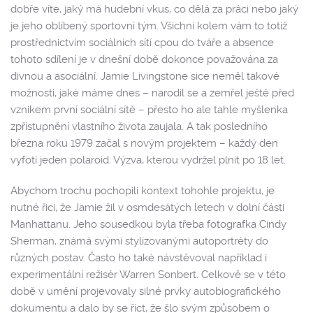
dobře víte, jaký má hudební vkus, co dělá za práci nebo jaký
je jeho oblíbený sportovní tým. Všichni kolem vám to totiž
prostřednictvím sociálních sítí cpou do tváře a absence
tohoto sdílení je v dnešní době dokonce považována za
divnou a asociální. Jamie Livingstone sice neměl takové
možnosti, jaké máme dnes – narodil se a zemřel ještě před
vznikem první sociální sítě – přesto ho ale tahle myšlenka
zpřístupnění vlastního života zaujala. A tak posledního
března roku 1979 začal s novým projektem – každý den
vyfotí jeden polaroid. Výzva, kterou vydržel plnit po 18 let.
Abychom trochu pochopili kontext tohohle projektu, je
nutné řici, že Jamie žil v osmdesátých letech v dolní části
Manhattanu. Jeho sousedkou byla třeba fotografka Cindy
Sherman, známá svými stylizovanými autoportréty do
různých postav. Často ho také návstěvoval například i
experimentální režisér Warren Sonbert. Celkově se v této
době v umění projevovaly silné prvky autobiografického
dokumentu a dalo by se říct, že šlo svým způsobem o