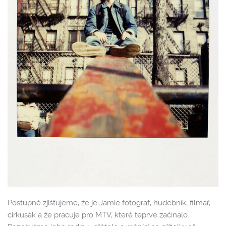
Postupně zjišťujeme, že je Jamie fotograf, hudebník, filmař,
cirkusák a že pracuje pro MTV, které teprve začínalo.