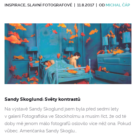
INSPIRACE
,
SLAVNÍ FOTOGRAFOVÉ
|
11.8.2017
|
OD
MICHAL ČÁP
Sandy Skoglund: Světy kontrastů
Na výstavě Sandy Skoglund jsem byla před sedmi lety
v galerii Fotografiska ve Stockholmu a musím říct, že od té
doby mě jenom málo fotografů oslovilo více něž ona. Pokud
vůbec. Američanka Sandy Skoglu…