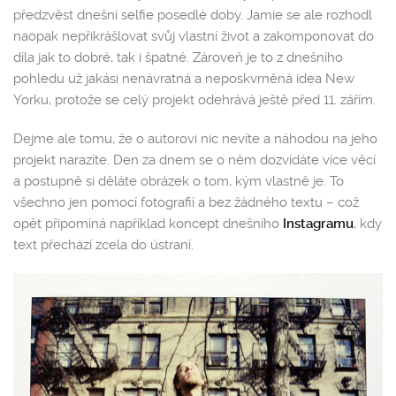
předzvěst dnešní selfie posedlé doby. Jamie se ale rozhodl
naopak nepřikrášlovat svůj vlastní život a zakomponovat do
díla jak to dobré, tak i špatné. Zároveň je to z dnešního
pohledu už jakási nenávratná a neposkvrněná idea New
Yorku, protože se celý projekt odehrává ještě před 11. zářím.
Dejme ale tomu, že o autorovi nic nevíte a náhodou na jeho
projekt narazíte. Den za dnem se o něm dozvídáte více věcí
a postupně si děláte obrázek o tom, kým vlastně je. To
všechno jen pomocí fotografií a bez žádného textu – což
opět připomíná například koncept dnešního
Instagramu
, kdy
text přechází zcela do ústraní.