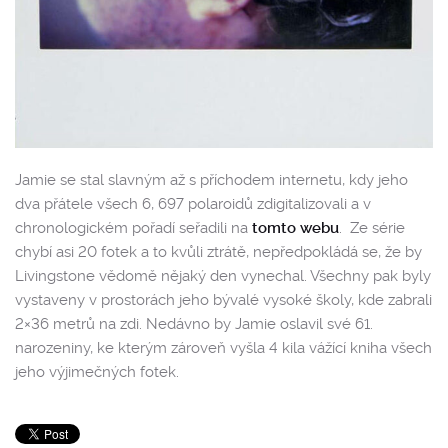
Jamie se stal slavným až s příchodem internetu, kdy jeho
dva přátele všech 6, 697 polaroidů zdigitalizovali a v
chronologickém pořadí seřadili na
tomto webu
. Ze série
chybí asi 20 fotek a to kvůli ztrátě, nepředpokládá se, že by
Livingstone vědomě nějaký den vynechal. Všechny pak byly
vystaveny v prostorách jeho bývalé vysoké školy, kde zabrali
2×36 metrů na zdi. Nedávno by Jamie oslavil své 61.
narozeniny, ke kterým zároveň vyšla 4 kila vážící kniha všech
jeho výjimečných fotek.