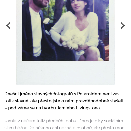
Dnešní jméno slavných fotografů s Polaroidem není zas
tolik slavné, ale přesto jste o něm pravděpodobně slyšeli
– podíváme se na tvorbu Jamieho Livingstona.
Jamie v něčem totiž předběhl dobu. Dnes je díky sociálním
sítím běžné, že někoho ani neznáte osobně, ale přesto moc