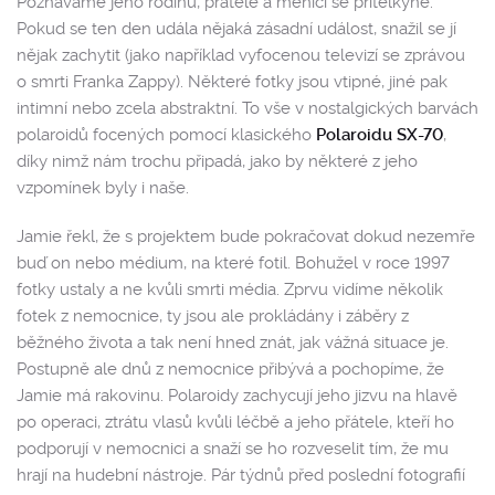
Poznáváme jeho rodinu, přátele a měnící se přítelkyně.
Pokud se ten den udála nějaká zásadní událost, snažil se jí
nějak zachytit (jako například vyfocenou televizí se zprávou
o smrti Franka Zappy). Některé fotky jsou vtipné, jiné pak
intimní nebo zcela abstraktní. To vše v nostalgických barvách
polaroidů focených pomocí klasického
Polaroidu SX-70
,
díky nimž nám trochu připadá, jako by některé z jeho
vzpomínek byly i naše.
Jamie řekl, že s projektem bude pokračovat dokud nezemře
buď on nebo médium, na které fotil. Bohužel v roce 1997
fotky ustaly a ne kvůli smrti média. Zprvu vidíme několik
fotek z nemocnice, ty jsou ale prokládány i záběry z
běžného života a tak není hned znát, jak vážná situace je.
Postupně ale dnů z nemocnice přibývá a pochopíme, že
Jamie má rakovinu. Polaroidy zachycují jeho jizvu na hlavě
po operaci, ztrátu vlasů kvůli léčbě a jeho přátele, kteří ho
podporují v nemocnici a snaží se ho rozveselit tím, že mu
hrají na hudební nástroje. Pár týdnů před poslední fotografií