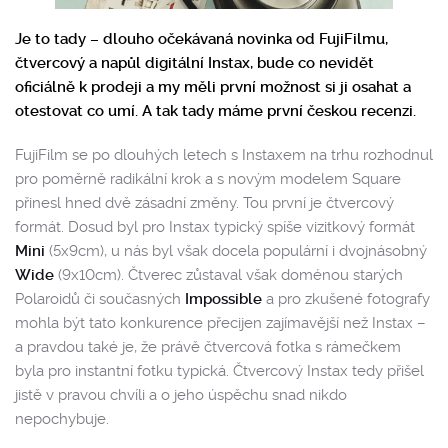
Je to tady – dlouho očekávaná novinka od FujiFilmu,
čtvercový a napůl digitální Instax, bude co nevidět
oficiálně k prodeji a my měli první možnost si ji osahat a
otestovat co umí. A tak tady máme první českou recenzi.
FujiFilm se po dlouhých letech s Instaxem na trhu rozhodnul
pro poměrně radikální krok a s novým modelem Square
přinesl hned dvě zásadní změny. Tou první je čtvercový
formát. Dosud byl pro Instax typický spíše vizitkový formát
Mini
(5x9cm), u nás byl však docela populární i dvojnásobný
Wide
(9x10cm). Čtverec zůstaval však doménou starých
Polaroidů či současných
Impossible
a pro zkušené fotografy
mohla být tato konkurence přecijen zajímavější než Instax –
a pravdou také je, že právě čtvercová fotka s rámečkem
byla pro instantní fotku typická. Čtvercový Instax tedy přišel
jistě v pravou chvíli a o jeho úspěchu snad nikdo
nepochybuje.