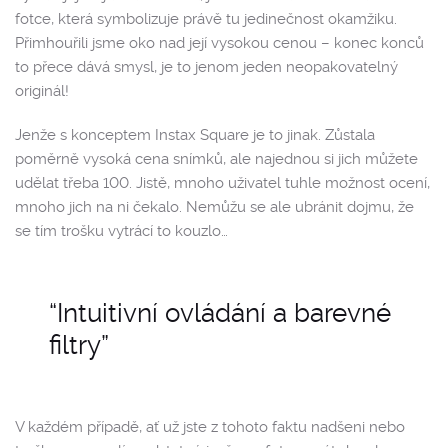
fotce, která symbolizuje právě tu jedinečnost okamžiku.
Přimhouřili jsme oko nad její vysokou cenou – konec konců
to přece dává smysl, je to jenom jeden neopakovatelný
originál!
Jenže s konceptem Instax Square je to jinak. Zůstala
poměrně vysoká cena snímků, ale najednou si jich můžete
udělat třeba 100. Jistě, mnoho uživatel tuhle možnost ocení,
mnoho jich na ni čekalo. Nemůžu se ale ubránit dojmu, že
se tím trošku vytrácí to kouzlo…
“Intuitivní ovládání a barevné
filtry”
V každém případě, ať už jste z tohoto faktu nadšeni nebo