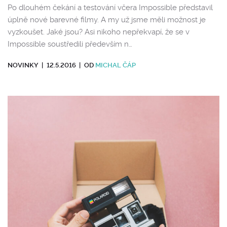
Po dlouhém čekání a testování včera Impossible představil
úplně nové barevné filmy. A my už jsme měli možnost je
vyzkoušet. Jaké jsou? Asi nikoho nepřekvapí, že se v
Impossible soustředili především n…
NOVINKY
|
12.5.2016
|
OD
MICHAL ČÁP