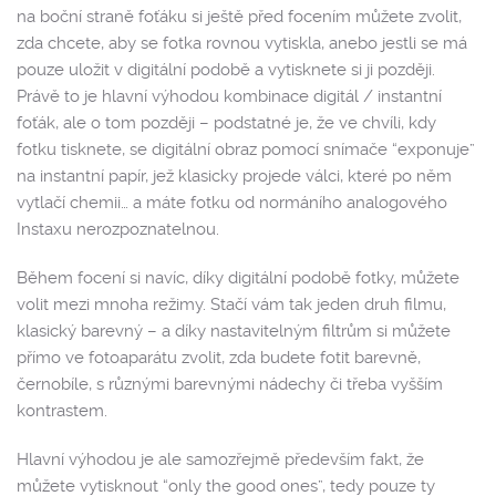
na boční straně foťáku si ještě před focením můžete zvolit,
zda chcete, aby se fotka rovnou vytiskla, anebo jestli se má
pouze uložit v digitální podobě a vytisknete si ji později.
Právě to je hlavní výhodou kombinace digitál / instantní
foťák, ale o tom později – podstatné je, že ve chvíli, kdy
fotku tisknete, se digitální obraz pomocí snímače “exponuje”
na instantní papír, jež klasicky projede válci, které po něm
vytlačí chemii… a máte fotku od normáního analogového
Instaxu nerozpoznatelnou.
Během focení si navíc, díky digitální podobě fotky, můžete
volit mezi mnoha režimy. Stačí vám tak jeden druh filmu,
klasický barevný – a díky nastavitelným filtrům si můžete
přímo ve fotoaparátu zvolit, zda budete fotit barevně,
černobíle, s různými barevnými nádechy či třeba vyšším
kontrastem.
Hlavní výhodou je ale samozřejmě především fakt, že
můžete vytisknout “only the good ones”, tedy pouze ty