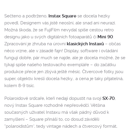
Sečteno a podtrženo,
Instax Square
se docela hezky
povedl. Designem vás jistě neoslní, ale snad ani neurazí.
Možná škoda, že se FujiFilm nevydal spíše cestou retro
designu jako u svých digitálních fotoaparátů či
Mini 90
.
Zpracování je zhruba na úrovni
klasických Instaxů
– občas
něco vrzne, ale v zásadě fajn! Display, software i ovládání
fungují dobře, pár much se najde, ale je docela možné, že se
týkají spíše našeho testovacího exempláře – do začátku
produkce přece jen zbývá ještě měsíc. Čtvercové fotky jsou
super, objektiv kreslí docela hezky… a cena je taky přijatelná,
kolem 8-9 tisíc.
Polaroidové srdcaře, kteří nedají dopustit na svojí
SX-70
,
nový Instax Square rozhodně nepřesvědčí. Většina
současných uživatel Instaxu má však pádný důvod k
zamyšlení – Square přináší to, co dosud záviděli
“polaroidistům”, tedy vintage nádech a čtvercový formát,