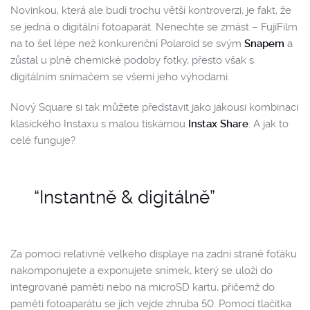
Novinkou, která ale budí trochu větší kontroverzi, je fakt, že
se jedná o digitální fotoaparát. Nenechte se zmást – FujiFilm
na to šel lépe než konkurenční Polaroid se svým
Snapem
a
zůstal u plně chemické podoby fotky, přesto však s
digitálním snímačem se všemi jeho výhodami.
Nový Square si tak můžete představit jako jakousi kombinaci
klasického Instaxu s malou tiskárnou
Instax Share
. A jak to
celé funguje?
“Instantně & digitálně”
Za pomoci relativně velkého displaye na zadní straně foťáku
nakomponujete a exponujete snímek, který se uloží do
integrované paměti nebo na microSD kartu, přičemž do
paměti fotoaparátu se jich vejde zhruba 50. Pomocí tlačítka