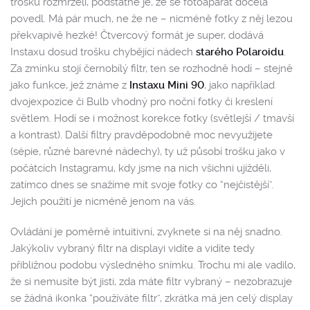
trošku rozmrzelí, podstatné je, že se fotoaparát docela
povedl. Má pár much, ne že ne – nicméně fotky z něj lezou
překvapivě hezké! Čtvercový formát je super, dodává
Instaxu dosud trošku chybějící nádech
starého Polaroidu
.
Za zmínku stojí černobílý filtr, ten se rozhodně hodí – stejně
jako funkce, jež známe z
Instaxu Mini 90
, jako například
dvojexpozice či Bulb vhodný pro noční fotky či kreslení
světlem. Hodí se i možnost korekce fotky (světlejší / tmavší
a kontrast). Další filtry pravděpodobně moc nevyužijete
(sépie, různé barevné nádechy), ty už působí trošku jako v
počátcích Instagramu, kdy jsme na nich všichni ujížděli,
zatímco dnes se snažíme mít svoje fotky co “nejčistější”.
Jejich použití je nicméně jenom na vás.
Ovládání je poměrně intuitivní, zvyknete si na něj snadno.
Jakýkoliv vybraný filtr na displayi vidíte a vidíte tedy
přibližnou podobu výsledného snímku. Trochu mi ale vadilo,
že si nemusíte být jisti, zda máte filtr vybraný – nezobrazuje
se žádná ikonka “používáte filtr”, zkrátka má jen celý display