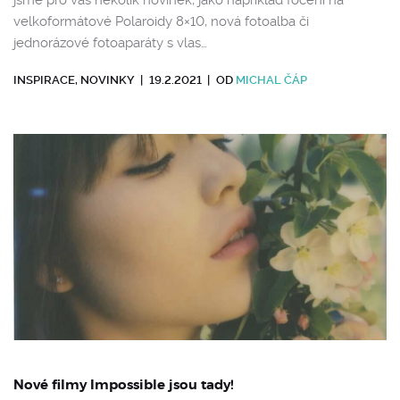
jsme pro vás několik novinek, jako například focení na
velkoformátové Polaroidy 8×10, nová fotoalba či
jednorázové fotoaparáty s vlas…
INSPIRACE
,
NOVINKY
|
19.2.2021
|
OD
MICHAL ČÁP
Nové filmy Impossible jsou tady!