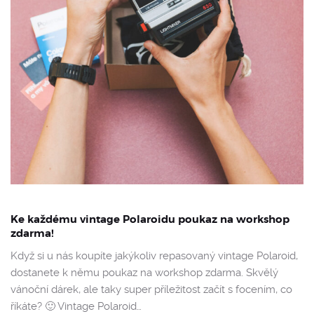
Ke každému vintage Polaroidu poukaz na workshop
zdarma!
Když si u nás koupíte jakýkoliv repasovaný vintage Polaroid,
dostanete k němu poukaz na workshop zdarma. Skvělý
vánoční dárek, ale taky super příležitost začít s focením, co
říkáte? 🙂 Vintage Polaroid…