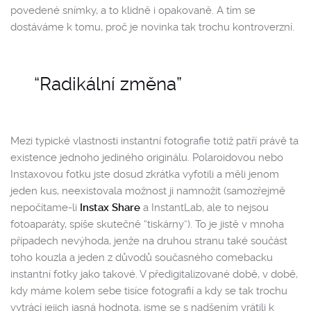
povedené snímky, a to klidně i opakovaně. A tím se
dostáváme k tomu, proč je novinka tak trochu kontroverzní.
“Radikální změna”
Mezi typické vlastnosti instantní fotografie totiž patří právě ta
existence jednoho jediného originálu. Polaroidovou nebo
Instaxovou fotku jste dosud zkrátka vyfotili a měli jenom
jeden kus, neexistovala možnost ji namnožit (samozřejmě
nepočítame-li
Instax Share
a InstantLab, ale to nejsou
fotoaparáty, spíše skutečně “tiskárny”). To je jistě v mnoha
případech nevýhoda, jenže na druhou stranu také součást
toho kouzla a jeden z důvodů současného comebacku
instantní fotky jako takové. V předigitalizované době, v době,
kdy máme kolem sebe tisíce fotografií a kdy se tak trochu
vytrácí jejich jasná hodnota, jsme se s nadšením vrátili k