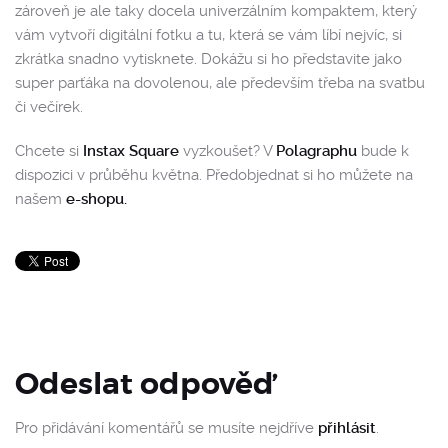
zároveň je ale taky docela univerzálním kompaktem, který
vám vytvoří digitální fotku a tu, která se vám líbí nejvíc, si
zkrátka snadno vytisknete. Dokážu si ho představite jako
super parťáka na dovolenou, ale především třeba na svatbu
či večírek.
Chcete si
Instax Square
vyzkoušet? V
Polagraphu
bude k
dispozici v průběhu května. Předobjednat si ho můžete na
našem
e-shopu.
Odeslat odpověď
Pro přidávání komentářů se musíte nejdříve
přihlásit
.