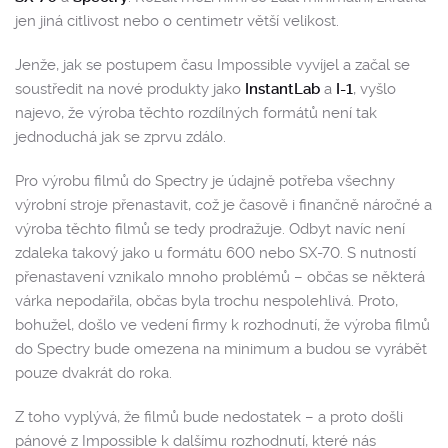
jen jiná citlivost nebo o centimetr větší velikost.
Jenže, jak se postupem času Impossible vyvíjel a začal se
soustředit na nové produkty jako
InstantLab
a
I-1
, vyšlo
najevo, že výroba těchto rozdílných formátů není tak
jednoduchá jak se zprvu zdálo.
Pro výrobu filmů do Spectry je údajně potřeba všechny
výrobní stroje přenastavit, což je časově i finančně náročné a
výroba těchto filmů se tedy prodražuje. Odbyt navíc není
zdaleka takový jako u formátu 600 nebo SX-70. S nutností
přenastavení vznikalo mnoho problémů – občas se některá
várka nepodařila, občas byla trochu nespolehlivá. Proto,
bohužel, došlo ve vedení firmy k rozhodnutí, že výroba filmů
do Spectry bude omezena na minimum a budou se vyrábět
pouze dvakrát do roka.
Z toho vyplývá, že filmů bude nedostatek – a proto došli
pánové z Impossible k dalšímu rozhodnutí, které nás