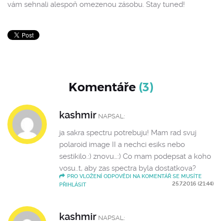
vám sehnali alespoň omezenou zásobu. Stay tuned!
Komentáře
(3)
kashmir
NAPSAL:
ja sakra spectru potrebuju! Mam rad svuj
polaroid image II a nechci esiks nebo
sestikilo.:) znovu…:) Co mam podepsat a koho
vosu..t, aby zas spectra byla dostatkova?
PRO VLOŽENÍ ODPOVĚDI NA KOMENTÁŘ SE MUSÍTE
25.7.2016 (21:44)
PŘIHLÁSIT
kashmir
NAPSAL: