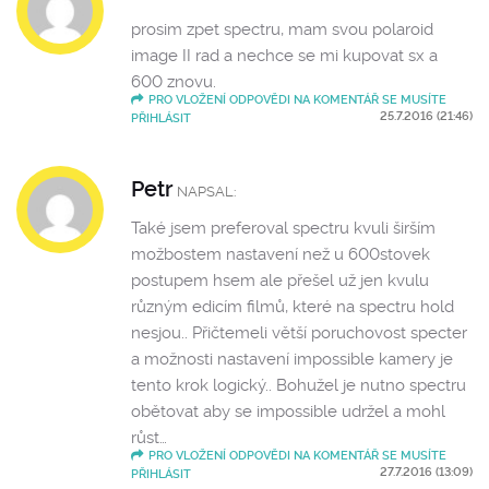
prosim zpet spectru, mam svou polaroid
image II rad a nechce se mi kupovat sx a
600 znovu.
PRO VLOŽENÍ ODPOVĚDI NA KOMENTÁŘ SE MUSÍTE
25.7.2016 (21:46)
PŘIHLÁSIT
Petr
NAPSAL:
Také jsem preferoval spectru kvuli širším
možbostem nastavení než u 600stovek
postupem hsem ale přešel už jen kvulu
různým edicím filmů, které na spectru hold
nesjou.. Přičtemeli větší poruchovost specter
a možnosti nastavení impossible kamery je
tento krok logický.. Bohužel je nutno spectru
obětovat aby se impossible udržel a mohl
růst…
PRO VLOŽENÍ ODPOVĚDI NA KOMENTÁŘ SE MUSÍTE
27.7.2016 (13:09)
PŘIHLÁSIT