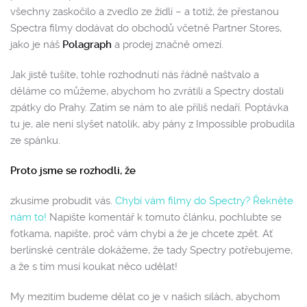
všechny zaskočilo a zvedlo ze židlí – a totiž, že přestanou
Spectra filmy dodávat do obchodů včetně Partner Stores,
jako je náš
Polagraph
a prodej značně omezí.
Jak jistě tušíte, tohle rozhodnutí nás řádně naštvalo a
děláme co můžeme, abychom ho zvrátili a Spectry dostali
zpátky do Prahy. Zatím se nám to ale příliš nedaří. Poptávka
tu je, ale není slyšet natolik, aby pány z Impossible probudila
ze spánku.
Proto jsme se rozhodli, že
zkusíme probudit vás.
Chybí vám filmy do Spectry? Řekněte
nám to!
Napište komentář k tomuto článku, pochlubte se
fotkama, napište, proč vám chybí a že je chcete zpět. Ať
berlínské centrále dokážeme, že tady Spectry potřebujeme,
a že s tím musí koukat něco udělat!
My mezitím budeme dělat co je v našich silách, abychom