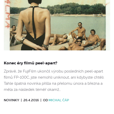
Konec éry filmů peel-apart?
Zprávě, že FujiFilm ukončil výrobu posledních peel-apart
filmů FP-100C, jste nemohli uniknout, ani kdybyste chtěli.
Tahle špatná novinka přišla na přelomu února a března a
měla za následek téměř okamž…
NOVINKY
|
26.4.2016
|
OD
MICHAL ČÁP