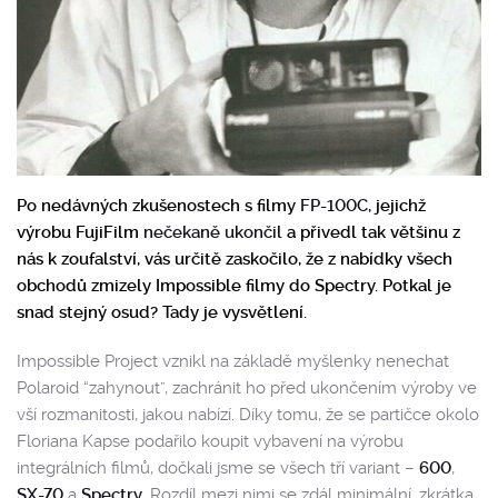
Po nedávných zkušenostech s filmy
FP-100C
, jejichž
výrobu FujiFilm
nečekaně ukončil
a přivedl tak většinu z
nás k zoufalství, vás určitě zaskočilo, že z nabídky všech
obchodů zmizely Impossible filmy do Spectry. Potkal je
snad stejný osud? Tady je vysvětlení.
Impossible Project vznikl na základě myšlenky nenechat
Polaroid “zahynout”, zachránit ho před ukončením výroby ve
vší rozmanitosti, jakou nabízí. Díky tomu, že se partičce okolo
Floriana Kapse podařilo koupit vybavení na výrobu
integrálních filmů, dočkali jsme se všech tří variant –
600
,
SX-70
a
Spectry
. Rozdíl mezi nimi se zdál minimální, zkrátka