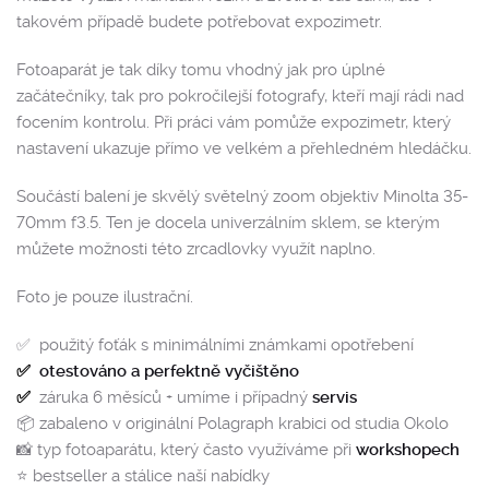
takovém případě budete potřebovat expozimetr.
Fotoaparát je tak díky tomu vhodný jak pro úplné
začátečníky, tak pro pokročilejší fotografy, kteří mají rádi nad
focením kontrolu. Při práci vám pomůže expozimetr, který
nastavení ukazuje přímo ve velkém a přehledném hledáčku.
Součástí balení je skvělý světelný zoom objektiv Minolta 35-
70mm f3.5. Ten je docela univerzálním sklem, se kterým
můžete možnosti této zrcadlovky využít naplno.
Foto je pouze ilustrační.
✅ použitý foťák s minimálními známkami opotřebení
✅
otestováno a perfektně vyčištěno
✅
záruka 6 měsíců + umíme i případný
servis
📦 zabaleno v originální Polagraph krabici od studia Okolo
📸 typ fotoaparátu, který často využíváme při
workshopech
⭐️ bestseller a stálice naší nabídky