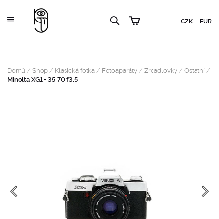
CZK
EUR
Domů
/
Shop
/
Klasická fotka
/
Fotoaparáty
/
Zrcadlovky
/
Ostatní
/
Minolta XG1 + 35-70 f3.5