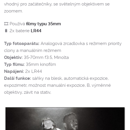
vhodný pro začátečníky, se světelným objektivem se
zoomem.
🎞️ Používá
filmy typu 35mm
🔋 2x baterie
LR44
Typ fotoaparátu:
Analogová zrcadlovka s režimem priority
clony a manuálním režimem
Objektiv:
35-70mm f3.5, Minolta
Typ filmu:
35mm kinofilm
Napájení:
2x LR44
Další funkce:
sáňky na blesk, automatická expozice,
expozimetr, možnost manuální expozice, B, výměnné
objektivy, závit na stativ,