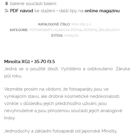
🔋 baterie součástí balení
📝
PDF návod
ke stažení + další tipy na
online magazínu
KATALOGOVÉ ČÍSLO:
MIN-XG1-1-1
KATEGORIE:
FOTOAPARÁTY
,
KLASICKÁ FOTKA
,
OSTATNÍ
,
ZRCADLOVKY
ŠTÍTEK:
MINOLTA
Minolta XG1 + 35-70 f3.5
Jedná se o použité zboží. Vyčištěno a odzkoušeno. Záruka
půl roku.
Vezměte prosím na vědomí, že fotoaparáty jsou ve
vynikajícím stavu, ale drobné kosmetické nedokonalosti,
vzniklé v důsledku jejich předchozího užívání, jsou
nevyhnutelné a jsou přirozenou součástí jejich analogové
krásy.
Jednoduchý a základní fotoaparát od japonské Minolty,