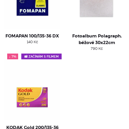
FOMAPAN 100/135-36 DX
Fotoalbum Polagraph,
140
Kč
béžové 30x22cm
790
Kč
↓ 7%
📸 ZAČÍNÁM S FILMEM
KODAK Gold 200/135-36