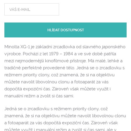
HLÍDAT DOSTUPNOST
Minolta XG-1 je základní zrcadlovka od slavného japonského
výrobce. Pochází z let 1979 – 1984 a ve své době patřila
mezi nejmodernější kinofilmové přístroje. Má malé, lehké a
tradičně perfektně provedené tělo. Jedná se o zrcadlovku s
režimem priority clony, což znamená, že si na objektivu
můžete navolit libovolnou clonu a fotoaparát za vás
dopočítá expoziční čas. Zároveň však můžete využít i
manuální režim a zvolit si čas sami.
Jedná se o zrcadlovku s režimem priority clony, což
znamená, že si na objektivu můžete navolit libovolnou clonu
a fotoaparát za vás dopočítá expoziční čas. Zároveň však
můžete využít i manuální režim a zvolit si čas sami, ale v