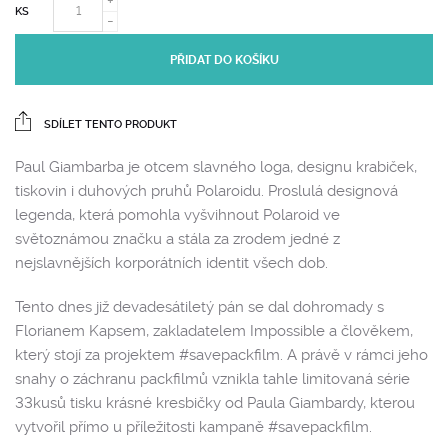
KS
PŘIDAT DO KOŠÍKU
SDÍLET TENTO PRODUKT
Paul Giambarba je otcem slavného loga, designu krabiček,
tiskovin i duhových pruhů Polaroidu. Proslulá designová
legenda, která pomohla vyšvihnout Polaroid ve
světoznámou značku a stála za zrodem jedné z
nejslavnějších korporátních identit všech dob.
Tento dnes již devadesátiletý pán se dal dohromady s
Florianem Kapsem, zakladatelem Impossible a člověkem,
který stojí za projektem #savepackfilm. A právě v rámci jeho
snahy o záchranu packfilmů vznikla tahle limitovaná série
33kusů tisku krásné kresbičky od Paula Giambardy, kterou
vytvořil přímo u příležitosti kampaně #savepackfilm.