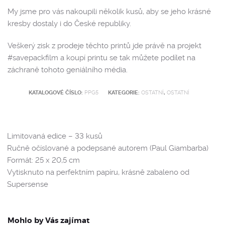
My jsme pro vás nakoupili několik kusů, aby se jeho krásné
kresby dostaly i do České republiky.
Veškerý zisk z prodeje těchto printů jde právě na projekt
#savepackfilm a koupí printu se tak můžete podílet na
záchraně tohoto geniálního média.
KATALOGOVÉ ČÍSLO:
PPG5
KATEGORIE:
OSTATNÍ
,
OSTATNÍ
Limitovaná edice – 33 kusů
Ručně očíslované a podepsané autorem (Paul Giambarba)
Formát: 25 x 20,5 cm
Vytisknuto na perfektním papíru, krásně zabaleno od
Supersense
Mohlo by Vás zajímat