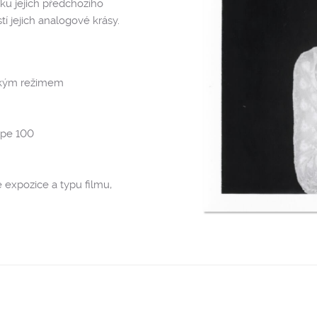
ku jejich předchozího
í jejich analogové krásy.
ckým režimem
ype 100
 expozice a typu filmu,