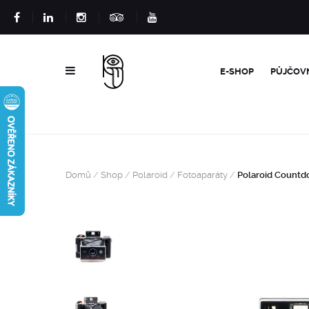
E-SHOP
PŮJČOV
Domů
/
Shop
/
Polaroid
/
Fotoaparáty
/
Polaroid Count