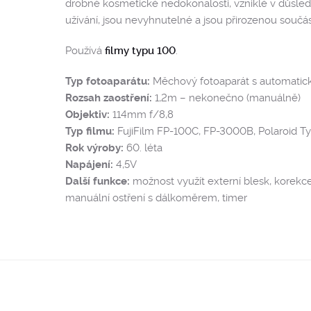
drobné kosmetické nedokonalosti, vzniklé v důsled
užívání, jsou nevyhnutelné a jsou přirozenou součást
Používá
filmy typu 100
.
Typ fotoaparátu:
Měchový fotoaparát s automati
Rozsah zaostření:
1,2m – nekonečno (manuálně)
Objektiv:
114mm f/8,8
Typ filmu:
FujiFilm FP-100C, FP-3000B, Polaroid T
Rok výroby:
60. léta
Napájení:
4,5V
Další funkce:
možnost využít externí blesk, korekce
manuální ostření s dálkoměrem, timer