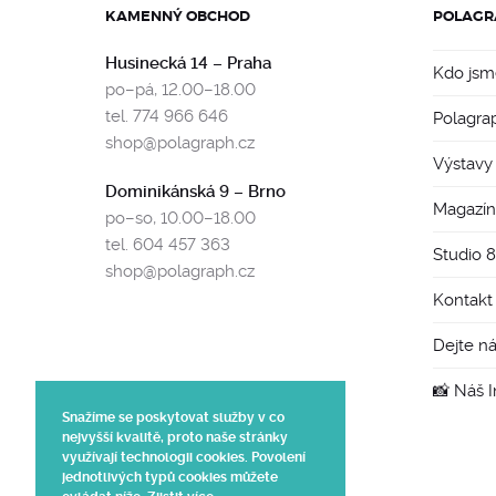
KAMENNÝ OBCHOD
POLAGR
Husinecká 14 – Praha
Kdo jsm
po–pá, 12.00–18.00
tel. 774 966 646
Polagra
shop@polagraph.cz
Výstavy
Dominikánská 9 – Brno
Magazín
po–so, 10.00–18.00
tel. 604 457 363
Studio 
shop@polagraph.cz
Kontakt
Dejte n
📸 Náš 
Snažíme se poskytovat služby v co
nejvyšší kvalitě, proto naše stránky
využívají technologii cookies. Povolení
jednotlivých typů cookies můžete