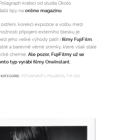
 Polagraph krabici od studia Okolo
alší tipy na
online magazínu
ostření, korekci expozice a volbu mezi
ožnosti připojení externího blesku je
ezi jeho velké výhody patří i
filmy FujiFilm
,
ostré a barevně věrné snímky, které však stále
fické chemie.
Ale pozor, FujiFilmy už se
ento typ vyrábí
filmy OneInstant
.
KATEGORIE:
FOTOAPARÁTY
,
POLAROID
,
TYP 100