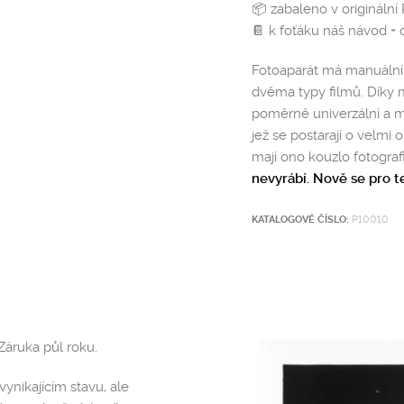
📦 zabaleno v originální
📔 k foťáku náš návod + d
Fotoaparát má manuální 
dvěma typy filmů. Díky m
poměrně univerzální a m
jež se postarají o velmi 
mají ono kouzlo fotogra
nevyrábí. Nově se pro t
KATALOGOVÉ ČÍSLO:
P10010
Záruka půl roku.
ynikajícím stavu, ale