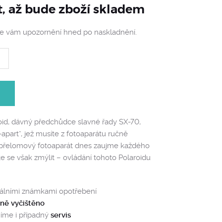
t, až bude zboží skladem
me vám upozornění hned po naskladnění.
id, dávný předchůdce slavné řady SX-70,
-apart”, jež musíte z fotoaparátu ručně
 přelomový fotoaparát dnes zaujme každého
e se však zmýlit – ovládání tohoto Polaroidu
málními známkami opotřebení
tně vyčištěno
íme i případný
servis