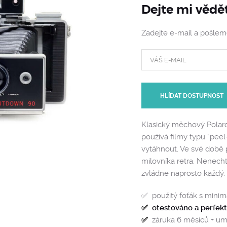
Dejte mi vědě
Zadejte e-mail a pošle
HLÍDAT DOSTUPNOST
Klasický měchový Polaro
používá filmy typu “peel
vytáhnout. Ve své době
milovníka retra. Nenecht
zvládne naprosto každý.
✅ použitý foťák s mini
✅
otestováno a perfek
✅
záruka 6 měsíců + um