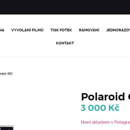
NA
VYVOLÁNÍ FILMŮ
TISK FOTEK
RÁMOVÁNÍ
JEDNORÁZO
KONTAKT
down 90
Polaroid
3 000
Kč
Není skladem v Polagr