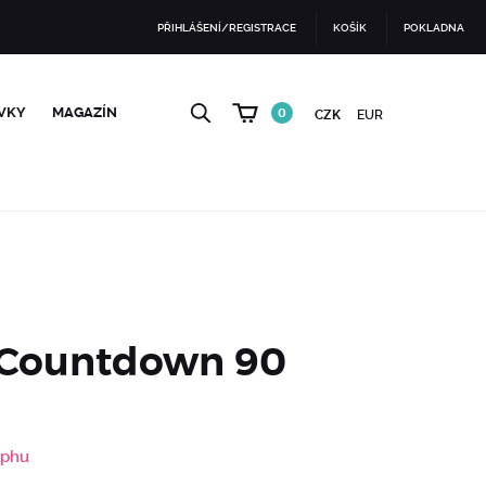
PŘIHLÁŠENÍ/REGISTRACE
KOŠÍK
POKLADNA
VKY
MAGAZÍN
0
CZK
EUR
 Countdown 90
aphu