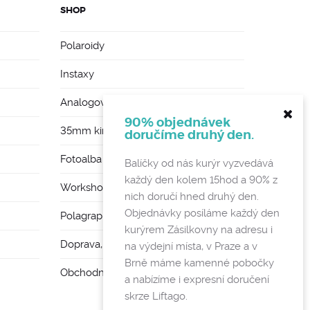
SHOP
Polaroidy
Instaxy
Analogové foťáky
90% objednávek
35mm kinofilmy
doručíme druhý den.
Fotoalba a rámy
Balíčky od nás kurýr vyzvedává
každý den kolem 15hod a 90% z
Workshopy
nich doručí hned druhý den.
Objednávky posíláme každý den
Polagraph Mates
kurýrem Zásilkovny na adresu i
Doprava, poštovné a vratky
na výdejní místa, v Praze a v
Brně máme kamenné pobočky
Obchodní podmínky a GDPR
a nabízíme i expresní doručení
skrze Liftago.