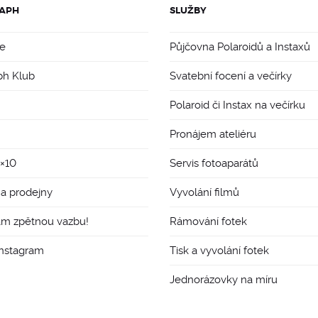
APH
SLUŽBY
e
Půjčovna Polaroidů a Instaxů
ph Klub
Svatební focení a večírky
Polaroid či Instax na večírku
Pronájem ateliéru
8×10
Servis fotoaparátů
 a prodejny
Vyvolání filmů
ám zpětnou vazbu!
Rámování fotek
Instagram
Tisk a vyvolání fotek
Jednorázovky na míru