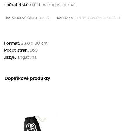
sběratelské edici
má menší formát.
KATALOGOVÉ ČÍSLO:
D16BA-1
KATEGORIE:
KNIHY & ČASOPISY
,
OSTATNÍ
Formát:
23.8 x 30 cm
Počet stran:
560
Jazyk:
angličtina
Doplňkové produkty