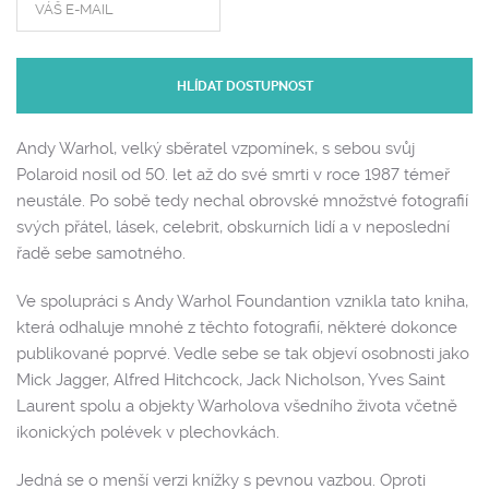
HLÍDAT DOSTUPNOST
Andy Warhol, velký sběratel vzpomínek, s sebou svůj
Polaroid nosil od 50. let až do své smrti v roce 1987 témeř
neustále. Po sobě tedy nechal obrovské množstvé fotografií
svých přátel, lásek, celebrit, obskurních lidí a v neposlední
řadě sebe samotného.
Ve spolupráci s Andy Warhol Foundantion vznikla tato kniha,
která odhaluje mnohé z těchto fotografií, některé dokonce
publikované poprvé. Vedle sebe se tak objeví osobnosti jako
Mick Jagger, Alfred Hitchcock, Jack Nicholson, Yves Saint
Laurent
spolu a objekty Warholova všedního života včetně
ikonických polévek v plechovkách.
Jedná se o menší verzi knížky s pevnou vazbou. Oproti