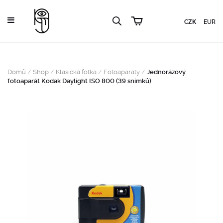
CZK
EUR
Domů
/
Shop
/
Klasická fotka
/
Fotoaparáty
/
Jednorázový
fotoaparát Kodak Daylight ISO 800 (39 snímků)