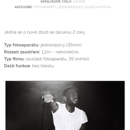
KATALOGOVÉ ČÍSLO:
AJ00KD
KATEGORIE:
FOTOAPARÁTY
,
JEDNORÁZOVKY
,
KLASICKÁ FOTKA
Jedná se o nové zboží se zárukou 2 roky.
Typ fotoaparátu:
jednorázový (35mm)
Rozsah zaostření:
1,2m – nekonečno
Typ filmu:
součástí fotoaparátu, 39 snímků
Další funkce:
bez blesku