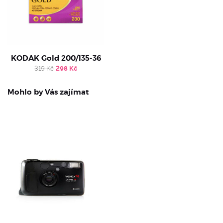
KODAK Gold 200/135-36
Original
Current
319
Kč
298
Kč
price
price
was:
is:
319 Kč.
298 Kč.
Mohlo by Vás zajímat