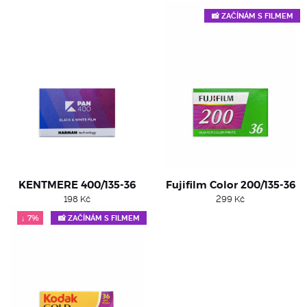
📸 ZAČÍNÁM S FILMEM
KENTMERE 400/135-36
Fujifilm Color 200/135-36
198
Kč
299
Kč
↓ 7%
📸 ZAČÍNÁM S FILMEM