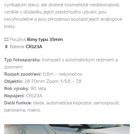
vynikajícím stavu, ale drobné kosmetické nedokonalosti,
vzniklé v důsledku jejich předchozího užívání, jsou
nevyhnutelné a jsou přirozenou součástí jejich analogové
krásy.
🎞️ Používá
filmy typu 35mm
🔋 Baterie
CR123A
Typ fotoaparátu:
Kompakt s automatickým režimem a
zoomem
Rozsah zaostření:
0,6m – nekonečno
Objektiv:
28-70mm Zoom, f/5,6 – 7,8
Rok výroby:
90. léta
Napájení:
CR123A
Další funkce:
blesk, automatická expozice, samospoušť,
panorama, makro