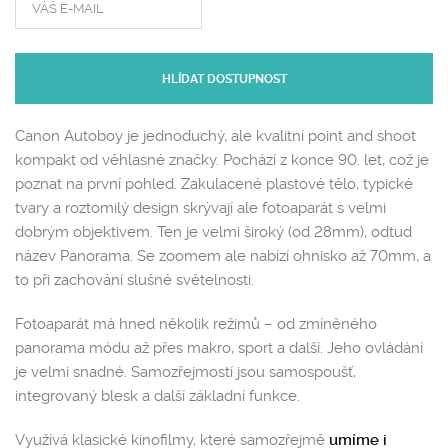
HLÍDAT DOSTUPNOST
Canon Autoboy je jednoduchý, ale kvalitní point and shoot
kompakt od věhlasné značky. Pochází z konce 90. let, což je
poznat na první pohled. Zakulacené plastové tělo, typické
tvary a roztomilý design skrývají ale fotoaparát s velmi
dobrým objektivem. Ten je velmi široký (od 28mm), odtud
název Panorama. Se zoomem ale nabízí ohnisko až 70mm, a
to při zachování slušné světelnosti.
Fotoaparát má hned několik režimů – od zmíněného
panorama módu až přes makro, sport a další. Jeho ovládání
je velmi snadné. Samozřejmostí jsou samospoušť,
integrovaný blesk a další základní funkce.
Využívá klasické kinofilmy, které samozřejmě
umíme i