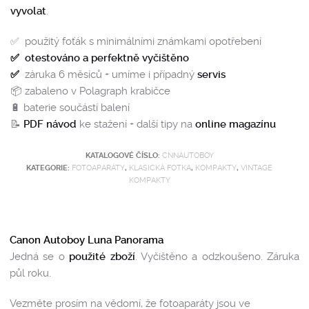
vyvolat
.
✅ použitý foťák s minimálními známkami opotřebení
✅
otestováno a perfektně vyčištěno
✅
záruka 6 měsíců + umíme i případný
servis
📦 zabaleno v Polagraph krabičce
🔋 baterie součástí balení
📝
PDF návod
ke stažení + další tipy na
online magazínu
KATALOGOVÉ ČÍSLO:
CNNAUTOBOY
KATEGORIE:
FOTOAPARÁTY
,
KLASICKÁ FOTKA
,
KOMPAKTY
,
VINTAGE
KOMPAKTY
Canon Autoboy Luna Panorama
Jedná se o
použité zboží
. Vyčištěno a odzkoušeno. Záruka
půl roku.
Vezměte prosím na vědomí, že fotoaparáty jsou ve