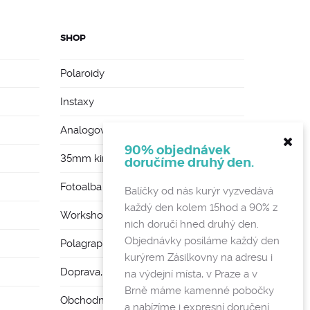
SHOP
Polaroidy
Instaxy
Analogové foťáky
90% objednávek
35mm kinofilmy
doručíme druhý den.
Fotoalba a rámy
Balíčky od nás kurýr vyzvedává
každý den kolem 15hod a 90% z
Workshopy
nich doručí hned druhý den.
Objednávky posíláme každý den
Polagraph Mates
kurýrem Zásilkovny na adresu i
Doprava, poštovné a vratky
na výdejní místa, v Praze a v
Brně máme kamenné pobočky
Obchodní podmínky a GDPR
a nabízíme i expresní doručení