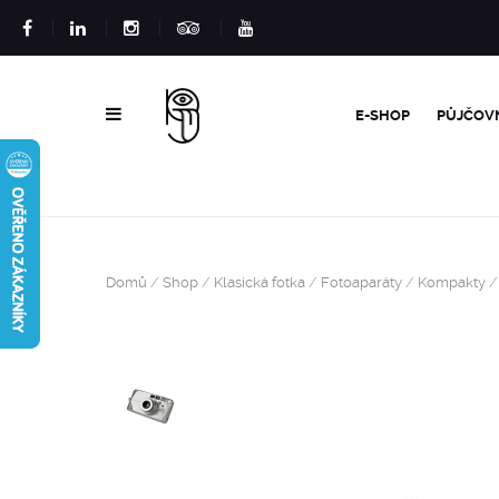
E-SHOP
PŮJČOV
Domů
/
Shop
/
Klasická fotka
/
Fotoaparáty
/
Kompakty
/