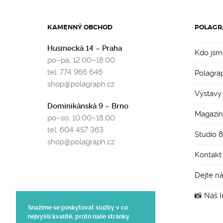
KAMENNÝ OBCHOD
POLAGR
Husinecká 14 – Praha
Kdo jsm
po–pá, 12.00–18.00
tel. 774 966 646
Polagra
shop@polagraph.cz
Výstavy
Dominikánská 9 – Brno
Magazín
po–so, 10.00–18.00
tel. 604 457 363
Studio 
shop@polagraph.cz
Kontakt
Dejte n
📸 Náš 
Snažíme se poskytovat služby v co
nejvyšší kvalitě, proto naše stránky