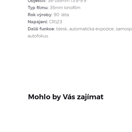
Objektiv:
38-155mm f3.8-9.9
Typ filmu:
35mm kinofilm
Rok výroby:
90. léta
Napájení:
CR123
Další funkce:
blesk, automatická expozice, samospo
autofokus.
Mohlo by Vás zajímat