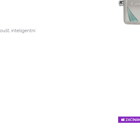
ušť, inteligentní
📸 ZAČÍNÁ