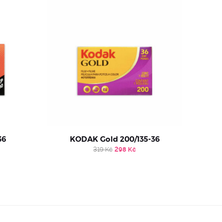
36
KODAK Gold 200/135-36
Original
Current
319
Kč
298
Kč
price
price
was:
is:
319 Kč.
298 Kč.