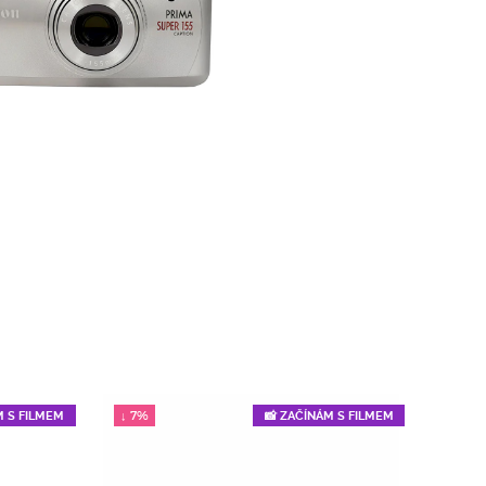
↓ 7%
M S FILMEM
📸 ZAČÍNÁM S FILMEM