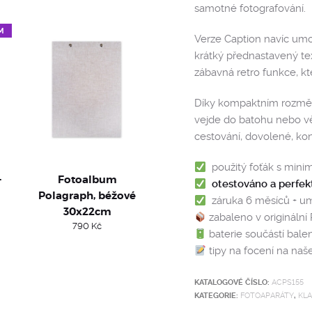
samotné fotografování.
M
Verze Caption navíc umo
krátký přednastavený tex
zábavná retro funkce, kt
Díky kompaktním rozmě
vejde do batohu nebo vě
cestování, dovolené, kon
použitý foťák s mini
-
Fotoalbum
otestováno a perfek
Polagraph, béžové
záruka 6 měsíců + u
30x22cm
zabaleno v originální
790
Kč
baterie součástí balen
tipy na focení na na
KATALOGOVÉ ČÍSLO:
ACPS155
KATEGORIE:
FOTOAPARÁTY
,
KLA