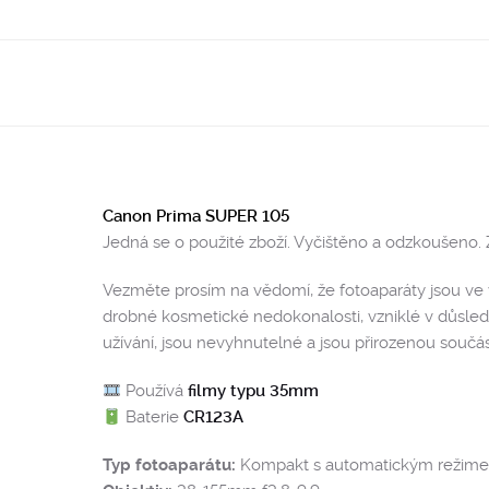
Canon Prima SUPER 105
Jedná se o použité zboží. Vyčištěno a odzkoušeno. 
Vezměte prosím na vědomí, že fotoaparáty jsou ve v
drobné kosmetické nedokonalosti, vzniklé v důsled
užívání, jsou nevyhnutelné a jsou přirozenou součást
Používá
filmy typu 35mm
Baterie
CR123A
Typ fotoaparátu:
Kompakt s automatickým režim