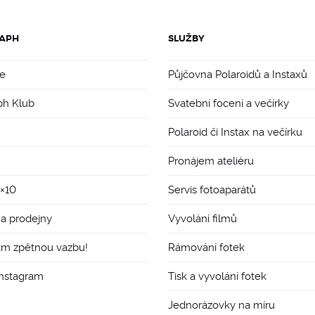
APH
SLUŽBY
e
Půjčovna Polaroidů a Instaxů
ph Klub
Svatební focení a večírky
Polaroid či Instax na večírku
Pronájem ateliéru
8×10
Servis fotoaparátů
 a prodejny
Vyvolání filmů
ám zpětnou vazbu!
Rámování fotek
Instagram
Tisk a vyvolání fotek
Jednorázovky na míru