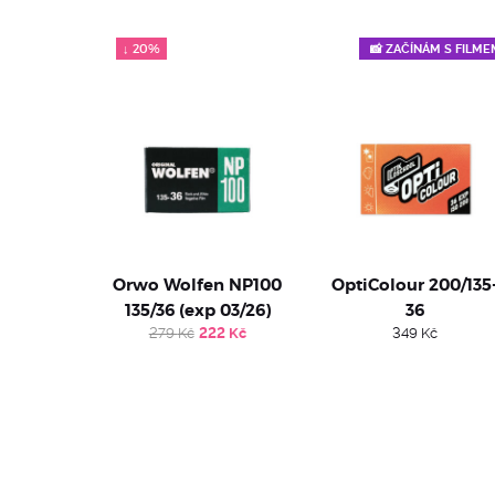
↓ 20%
📸 ZAČÍNÁM S FILME
Orwo Wolfen NP100
OptiColour 200/135
135/36 (exp 03/26)
36
Original
Current
279
Kč
222
Kč
349
Kč
price
price
was:
is:
279 Kč.
222 Kč.