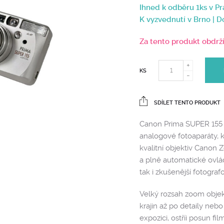
Ihned k odběru 1ks v Pr
K vyzvednutí v Brno | 
Za tento produkt obdrž
KS
SDÍLET TENTO PRODUKT
Canon Prima SUPER 155 C
analogové fotoaparáty, k
kvalitní objektiv Canon
a plně automatické ovládá
tak i zkušenější fotograf
Velký rozsah zoom objek
krajin až po detaily neb
expozici, ostříi posun f