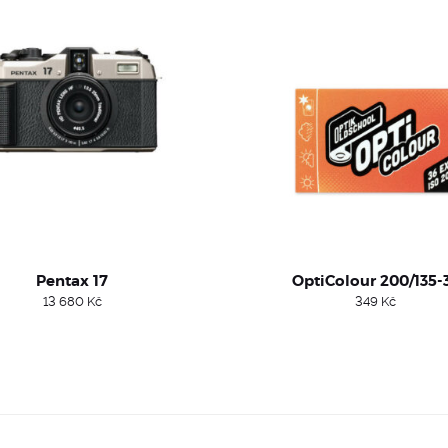
Pentax 17
OptiColour 200/135-
13 680
Kč
349
Kč