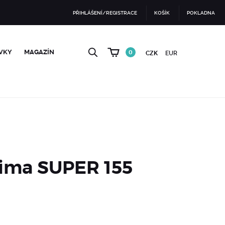
PŘIHLÁŠENÍ/REGISTRACE
KOŠÍK
POKLADNA
VKY
MAGAZÍN
0
CZK
EUR
ima SUPER 155