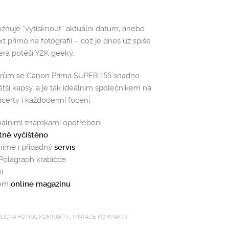
žňuje “vytisknout” aktuální datum, anebo
t přímo na fotografii – což je dnes už spíše
erá potěší Y2K geeky.
rům se Canon Prima SUPER 155 snadno
tší kapsy, a je tak ideálním společníkem na
certy i každodenní focení.
málními známkami opotřebení
tně vyčištěno
míme i případný
servis
 Polagraph krabičce
í
šem
online magazínu
SICKÁ FOTKA
,
KOMPAKTY
,
VINTAGE KOMPAKTY