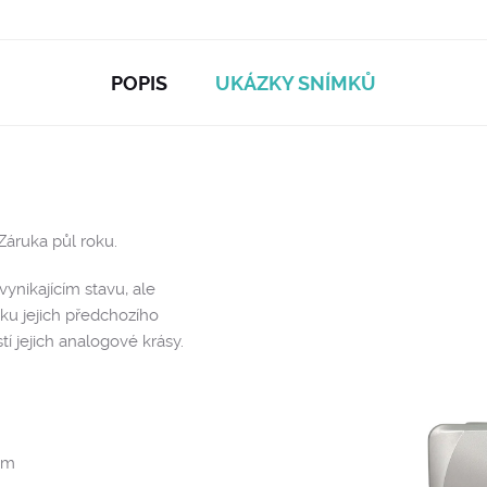
POPIS
UKÁZKY SNÍMKŮ
Záruka půl roku.
ynikajícím stavu, ale
ku jejich předchozího
í jejich analogové krásy.
em