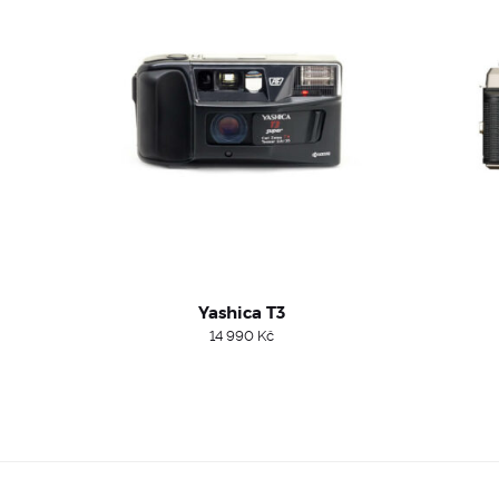
Yashica T3
14 990
Kč