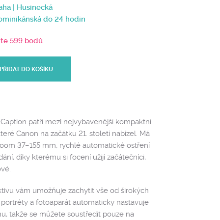
aha | Husinecká
Dominikánská do 24 hodin
íte 599 bodů
PŘIDAT DO KOŠÍKU
aption patří mezi nejvybavenější kompaktní
teré Canon na začátku 21. století nabízel. Má
 Zoom 37–155 mm, rychlé automatické ostření
ní, díky kterému si focení užijí začátečníci,
ové.
tivu vám umožňuje zachytit vše od širokých
o portréty a fotoaparát automaticky nastavuje
ilmu, takže se můžete soustředit pouze na