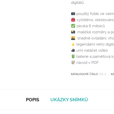
digitálů.
použitý foťák ve vel
vyčištěno, otestováno
záruka 6 měsíců
maličké rozměry a p
snadné ovládání, vho
legendární retro digit
umí natáčet video
baterie a paměťová ka
návod v PDF
KATALOGOVÉ ČÍSLO:
D0-2
K
POPIS
UKÁZKY SNÍMKŮ