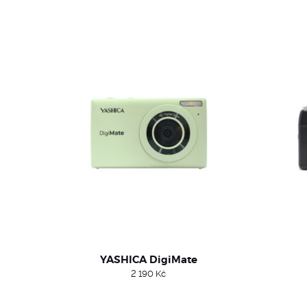
YASHICA DigiMate
2 190
Kč