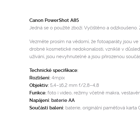
Canon PowerShot A85
Jedná se o použité zboží. Vyčištěno a odzkoušeno. 
Vezměte prosím na vědomí, že fotoaparáty jsou ve v
drobné kosmetické nedokonalosti, vzniklé v důsled
užívání, jsou nevyhnutelné a jsou přirozenou součást
Technické specifikace:
Rozlišení:
4mpix
Objektiv:
5,4–16,2 mm f/2,8–4,8
Funkce:
foto i video, režimy včetně makra, vestavě
Napájení:
baterie AA
Součástí balení:
baterie, originální paměťová karta 