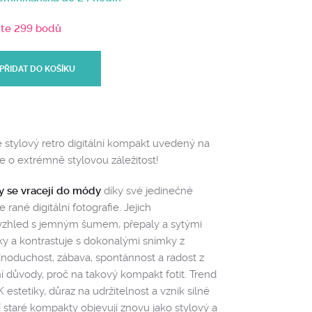
íte 299 bodů
PŘIDAT DO KOŠÍKU
stylový retro digitální kompakt uvedený na
e o extrémně stylovou záležitost!
y se vracejí do módy
díky své jedinečné
e rané digitální fotografie. Jejich
i“ vzhled s jemným šumem, přepaly a sytými
ky a kontrastuje s dokonalými snímky z
noduchost, zábava, spontánnost a radost z
í důvody, proč na takový kompakt fotit. Trend
estetiky, důraz na udržitelnost a vznik silné
 staré kompakty objevují znovu jako stylový a