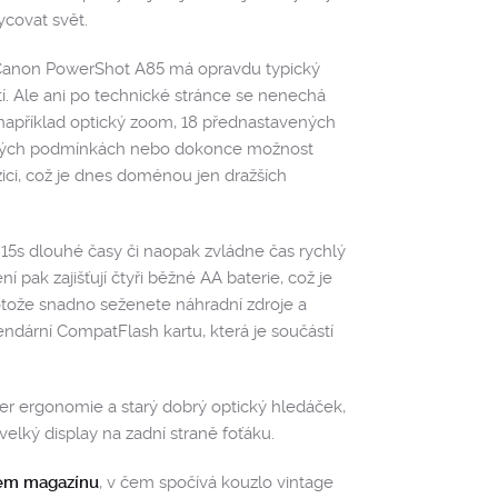
ycovat svět.
Canon PowerShot A85 má opravdu typický
etí. Ale ani po technické stránce se nenechá
 například optický zoom, 18 přednastavených
zných podmínkách nebo dokonce možnost
ci, což je dnes doménou jen dražších
15s dlouhé časy či naopak zvládne čas rychlý
 pak zajišťují čtyři běžné AA baterie, což je
otože snadno seženete náhradní zdroje a
endární CompatFlash kartu, která je součástí
per ergonomie a starý dobrý optický hledáček,
velký display na zadní straně foťáku.
em magazínu
, v čem spočívá kouzlo vintage