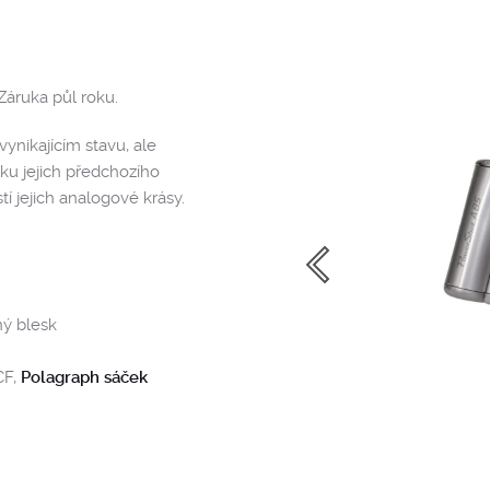
Záruka půl roku.
ynikajícím stavu, ale
ku jejich předchozího
í jejich analogové krásy.
ný blesk
CF,
Polagraph sáček