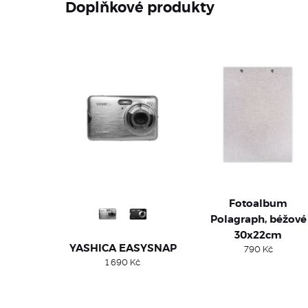
Doplňkové produkty
Fotoalbum
Polagraph, béžové
30x22cm
YASHICA EASYSNAP
790
Kč
1 690
Kč