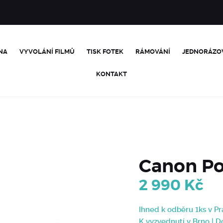
NA
VYVOLÁNÍ FILMŮ
TISK FOTEK
RÁMOVÁNÍ
JEDNORÁZO
KONTAKT
Canon P
2 990
Kč
Ihned k odběru 1ks v Pr
K vyzvednutí v Brno | 