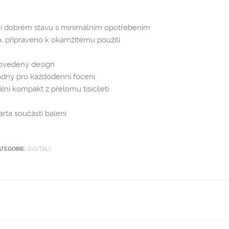
mi dobrém stavu s minimálním opotřebením
, připraveno k okamžitému použití
ovedený design
dný pro každodenní focení
ální kompakt z přelomu tisíciletí
rta součástí balení
ATEGORIE:
DIGITÁLY