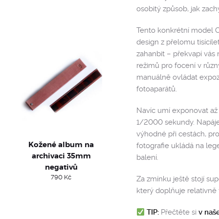
osobitý způsob, jak zach
Tento konkrétní model 
design z přelomu tisícil
zahanbit – překvapí vás
režimů pro focení v rů
manuálně ovládat expozi
fotoaparátů.
Navíc umí exponovat až 
1/2000 sekundy. Napájení
výhodné při cestách, pr
Kožené album na
fotografie ukládá na leg
archivaci 35mm
balení.
negativů
790
Kč
Za zmínku ještě stojí su
který doplňuje relativně 
TIP:
Přečtěte si
v naš