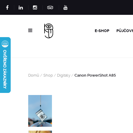
E-SHOP
PŮJČOV
Domů
/
Shop
/
Digitály
/
Canon PowerShot A85