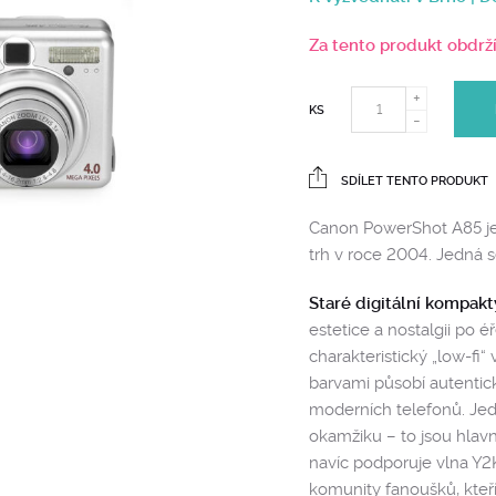
Za tento produkt obdrž
KS
SDÍLET TENTO PRODUKT
Canon PowerShot A85 je 
trh v roce 2004. Jedná s
Staré digitální kompakt
estetice a nostalgii po éř
charakteristický „low-f
barvami působí autentic
moderních telefonů. Jed
okamžiku – to jsou hlavn
navíc podporuje vlna Y2K 
komunity fanoušků, kteří