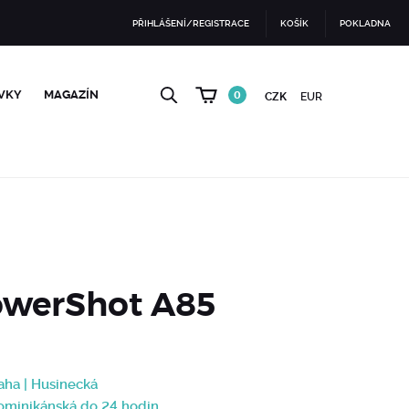
PŘIHLÁŠENÍ/REGISTRACE
KOŠÍK
POKLADNA
VKY
MAGAZÍN
0
CZK
EUR
owerShot A85
aha | Husinecká
Dominikánská do 24 hodin