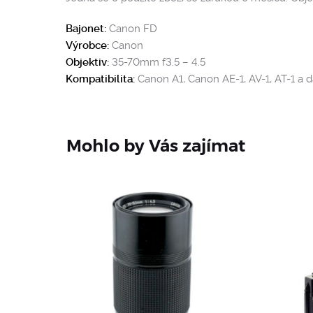
Bajonet:
Canon FD
Výrobce:
Canon
Objektiv:
35-70mm f3.5 – 4.5
Kompatibilita:
Canon A1, Canon AE-1, AV-1, AT-1 a d
Mohlo by Vás zajímat