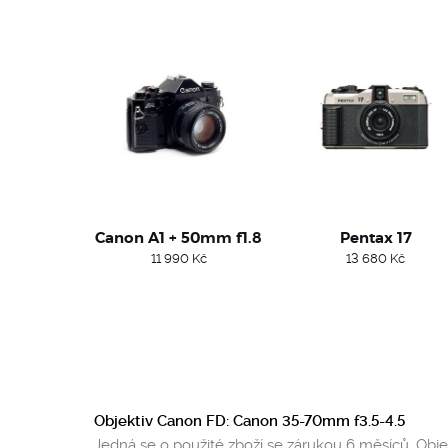
Canon A1 + 50mm f1.8
Pentax 17
11 990
Kč
13 680
Kč
Objektiv Canon FD: Canon 35-70mm f3.5-4.5
Jedná se o použité zboží se zárukou 6 měsíců. Obj