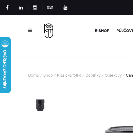
E-SHOP
PŮJČOV
Domů
/
Shop
/
Klasická fotka
/
Doplňky
/
Objektivy
/
Can