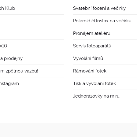
ph Klub
Svatební focení a večírky
Polaroid či Instax na večírku
Pronájem ateliéru
8×10
Servis fotoaparátů
 a prodejny
Vyvolání filmů
ám zpětnou vazbu!
Rámování fotek
Instagram
Tisk a vyvolání fotek
Jednorázovky na míru