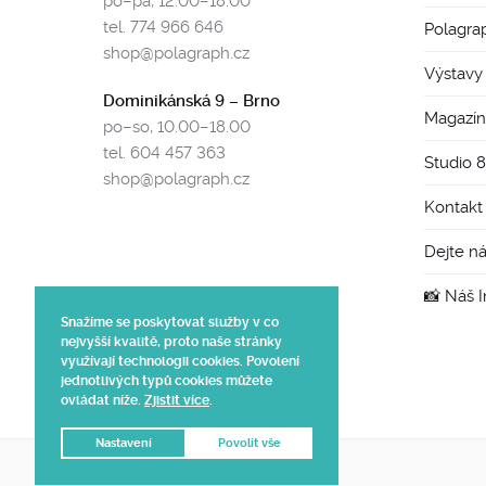
po–pá, 12.00–18.00
tel. 774 966 646
Polagra
shop@polagraph.cz
Výstavy
Dominikánská 9 – Brno
Magazín
po–so, 10.00–18.00
tel. 604 457 363
Studio 
shop@polagraph.cz
Kontakt
Dejte n
📸 Náš 
Snažíme se poskytovat služby v co
nejvyšší kvalitě, proto naše stránky
využívají technologii cookies. Povolení
jednotlivých typů cookies můžete
ovládat níže.
Zjistit více
.
Nastavení
Povolit vše