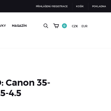
PŘIHLÁŠENÍ/REGISTRACE
KOŠÍK
POKLADNA
VKY
MAGAZÍN
0
CZK
EUR
: Canon 35-
5-4.5