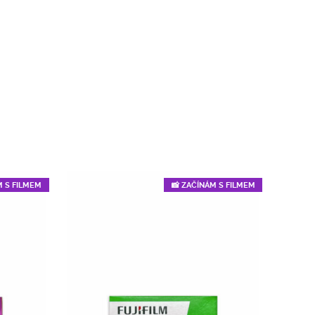
M S FILMEM
📸 ZAČÍNÁM S FILMEM