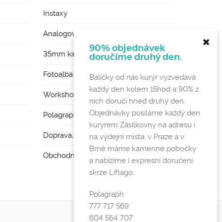
Instaxy
Analogové foťáky
90% objednávek
35mm kinofilmy
doručíme druhý den.
Fotoalba a rámy
Balíčky od nás kurýr vyzvedává
každý den kolem 15hod a 90% z
Workshopy
nich doručí hned druhý den.
Objednávky posíláme každý den
Polagraph Mates
kurýrem Zásilkovny na adresu i
Doprava, poštovné a vratky
na výdejní místa, v Praze a v
Brně máme kamenné pobočky
Obchodní podmínky a GDPR
a nabízíme i expresní doručení
skrze Liftago.
Polagraph
777 717 569
604 564 707