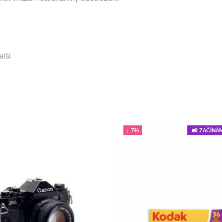
alší
↓ 7%
📸 ZAČÍNÁ