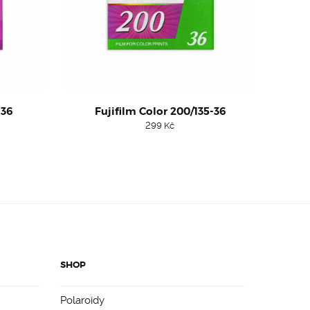
-36
Fujifilm Color 200/135-36
rent
299
Kč
e
 Kč.
SHOP
Polaroidy