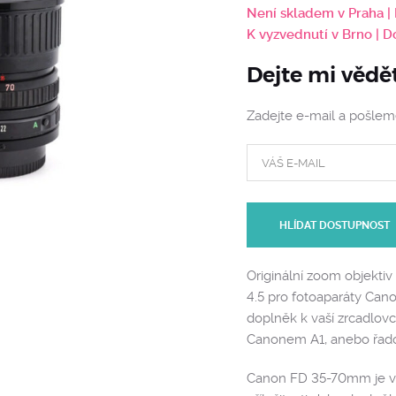
Není skladem v Praha |
K vyzvednutí v Brno | 
Dejte mi vědě
Zadejte e-mail a pošle
HLÍDAT DOSTUPNOST
Originální zoom objekti
4.5 pro fotoaparáty Can
doplněk k vaší zrcadlovc
Canonem A1, anebo řadou
Canon FD 35-70mm je vel