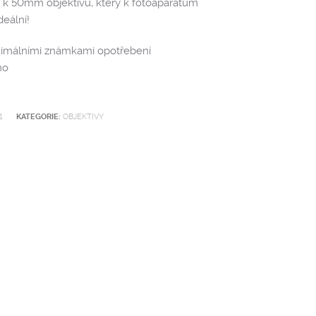
ěk k 50mm objektivu, který k fotoaparátům
eální!
inimálními známkami opotřebení
no
1
KATEGORIE:
OBJEKTIVY