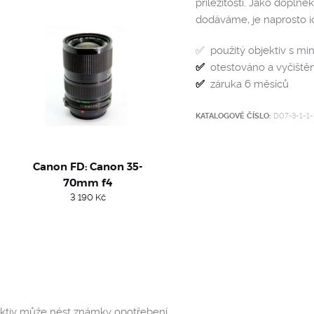
příležitosti. Jako dopln
dodáváme, je naprosto id
✅ použitý objektiv s m
✅
otestováno a vyčiště
✅
záruka 6 měsíců
KATALOGOVÉ ČÍSLO:
D07-3-1-1-
Canon FD: Canon 35-
70mm f4
3 190
Kč
ektiv může nést známky opotřebení.