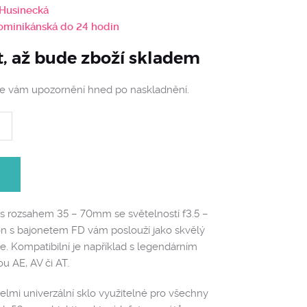
 Husinecká
Dominikánská do 24 hodin
t, až bude zboží skladem
me vám upozornění hned po naskladnění.
v s rozsahem 35 – 70mm se světelností f3.5 –
on s bajonetem FD vám poslouží jako skvělý
e. Kompatibilní je například s legendárním
 AE, AV či AT.
mi univerzální sklo využitelné pro všechny