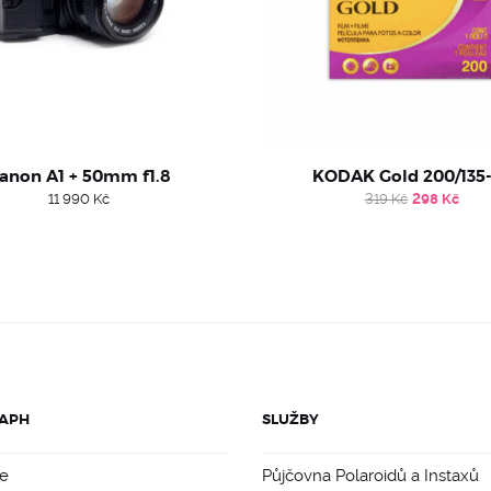
anon A1 + 50mm f1.8
KODAK Gold 200/135
Original
Cur
11 990
Kč
319
Kč
298
Kč
price
pric
was:
is:
319 Kč.
298
APH
SLUŽBY
e
Půjčovna Polaroidů a Instaxů