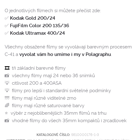
O jednotlivých filmech si můžete přečíst zde:
✅
Kodak Gold 200/24
✅
FujiFilm Color 200 135/36
✅
Kodak Ultramax 400/24
Všechny obsažené filmy se vyvolávají barevným procesem
C-41 a
vyvolat vám ho umíme i my v Polagraphu
.
🎞️
tři základní barevné filmy
📸 všechny filmy mají 24 nebo 36 snímků
💡 citlivost 200 a 400ASA
💡 filmy pro lepší i standardní světelné podmínky
🌁 filmy mají různě viditelné zrno
🌈 filmy mají různě saturované barvy
⭐️ výběr z nejoblíbenějších 35mm filmů na trhu
📸 vhodné filmy do všech 35mm kompaktů i zrcadlovek
KATALOGOVÉ ČÍSLO:
5610000176-1-3