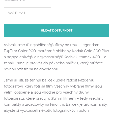
HLÍDAT DOSTUPNOST
Vybrali jsme tři nejoblíbenější filmy na trhu – legendární
FujiFilm Color 200, extrémně oblíbený Kodak Gold 200 Plus
a nejspolehlivější a nejvariabilnější Kodak Ultramax 400 – a
zabalili jsme je pro vás do pěkného balíčku, který můžete
rovnou vzít třeba na dovolenou.
Jsme si jistí, že tenhle balíček udělá radost každému
fotografovi, který fotí na film. Všechny vybrané filmy jsou
velmi oblíbené a jsou vhodné pro všechny druhy
fotoaparátů, které pracují s 35mm filmem – tedy všechny
kompakty a zrcadlovky na kinofilm. Balíček je tak rozmanitý,
abyste si vyzkoušeli několik fotografických poloh.