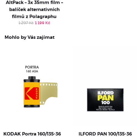
AltPack – 3x 35mm film –
balíček alternativních
filmů z Polagraphu
Original
Current
1 297
Kč
1 199
Kč
price
price
was:
is:
1
1
Mohlo by Vás zajímat
297 Kč.
199 Kč.
KODAK Portra 160/135-36
ILFORD PAN 100/135-36