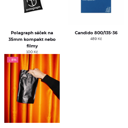
Polagraph sáček na
Candido 800/135-36
35mm kompakt nebo
489
Kč
filmy
100
Kč
↓ 8%