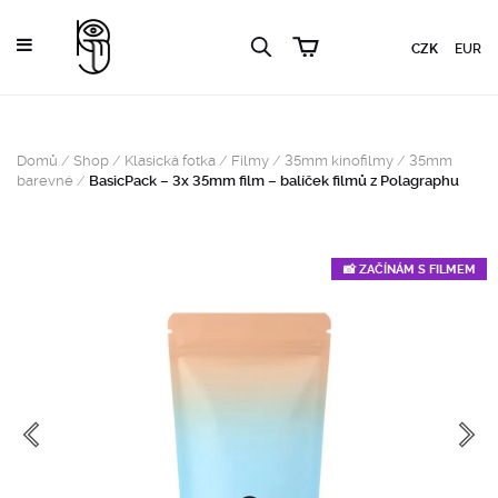
CZK
EUR
Domů
/
Shop
/
Klasická fotka
/
Filmy
/
35mm kinofilmy
/
35mm
barevné
/
BasicPack – 3x 35mm film – balíček filmů z Polagraphu
📸 ZAČÍNÁM S FILMEM