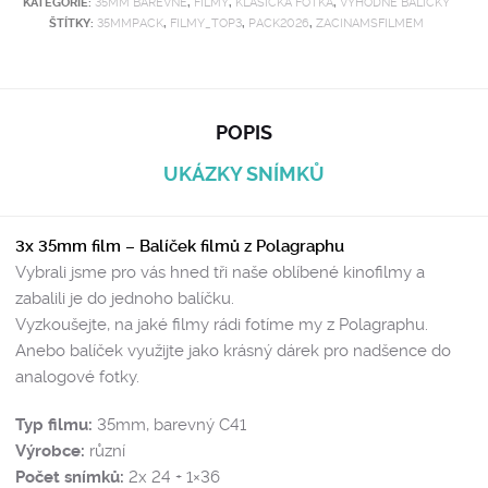
KATEGORIE:
35MM BAREVNÉ
,
FILMY
,
KLASICKÁ FOTKA
,
VÝHODNÉ BALÍČKY
ŠTÍTKY:
35MMPACK
,
FILMY_TOP3
,
PACK2026
,
ZACINAMSFILMEM
POPIS
UKÁZKY SNÍMKŮ
3x 35mm film – Balíček filmů z Polagraphu
Vybrali jsme pro vás hned tři naše oblíbené kinofilmy a
zabalili je do jednoho balíčku.
Vyzkoušejte, na jaké filmy rádi fotíme my z Polagraphu.
Anebo balíček využijte jako krásný dárek pro nadšence do
analogové fotky.
Typ filmu:
35mm, barevný C41
Výrobce:
různí
Počet snímků:
2x 24 + 1×36