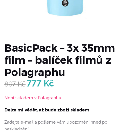
BasicPack – 3x 35mm
film – balíček filmů z
Polagraphu
777
Kč
897
Kč
Original
Current
price
price
was:
is:
Není skladem v Polagraphu
897 Kč.
777 Kč.
Dejte mi vědět, až bude zboží skladem
Zadejte e-mail a pošleme vám upozornění hned po
naskladnění.