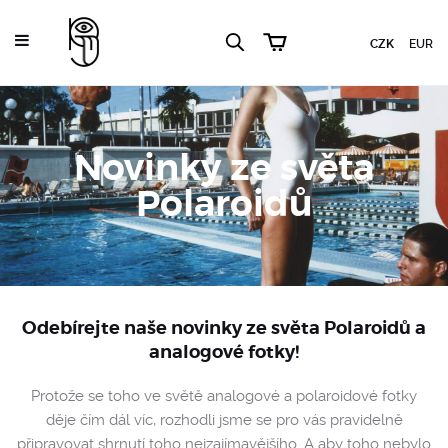
CZK
EUR
Novinky ze světa
Polaroidů
Odebírejte naše novinky ze světa Polaroidů a
analogové fotky!
Protože se toho ve světě analogové a polaroidové fotky
děje čím dál víc, rozhodli jsme se pro vás pravidelně
připravovat shrnutí toho nejzajímavějšího. A aby toho nebylo