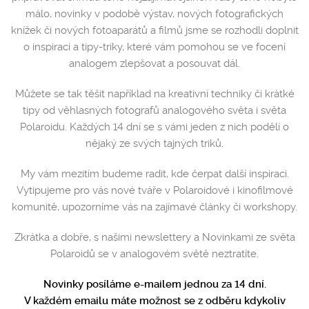
málo, novinky v podobě výstav, nových fotografických
knížek či nových fotoaparátů a filmů jsme se rozhodli doplnit
o inspiraci a tipy-triky, které vám pomohou se ve focení
analogem zlepšovat a posouvat dál.
Můžete se tak těšit například na kreativní techniky či krátké
tipy od věhlasných fotografů analogového světa i světa
Polaroidu. Každých 14 dní se s vámi jeden z nich podělí o
nějaký ze svých tajných triků.
My vám mezitím budeme radit, kde čerpat další inspiraci.
Vytipujeme pro vás nové tváře v Polaroidové i kinofilmové
komunitě, upozorníme vás na zajímavé články či workshopy.
Zkrátka a dobře, s našimi newslettery a Novinkami ze světa
Polaroidů se v analogovém světě neztratíte.
Novinky posíláme e-mailem jednou za 14 dní.
V každém emailu máte možnost se z odběru kdykoliv